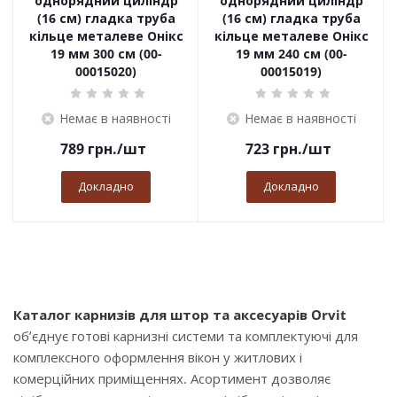
однорядний циліндр
однорядний циліндр
(16 см) гладка труба
(16 см) гладка труба
кільце металеве Онікс
кільце металеве Онікс
19 мм 300 см (00-
19 мм 240 см (00-
00015020)
00015019)
Немає в наявності
Немає в наявності
789
грн.
/шт
723
грн.
/шт
Докладно
Докладно
Каталог карнизів для штор та аксесуарів Orvit
об’єднує готові карнизні системи та комплектуючі для
комплексного оформлення вікон у житлових і
комерційних приміщеннях. Асортимент дозволяє