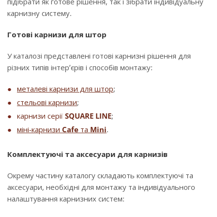
підібрати як готове рішення, так і зібрати індивідуальну
карнизну систему.
Готові карнизи для штор
У каталозі представлені готові карнизні рішення для
різних типів інтер’єрів і способів монтажу:
металеві карнизи для штор
;
стельові карнизи
;
карнизи серії
SQUARE LINE
;
міні-карнизи
Cafe
та
Mini
.
Комплектуючі та аксесуари для карнизів
Окрему частину каталогу складають комплектуючі та
аксесуари, необхідні для монтажу та індивідуального
налаштування карнизних систем: