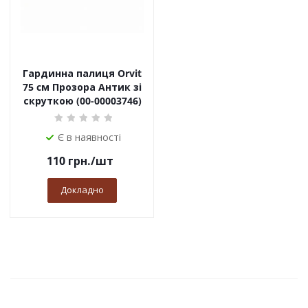
Гардинна палиця Orvit
75 cм Прозора Антик зі
скруткою (00-00003746)
Є в наявності
110
грн.
/шт
Докладно