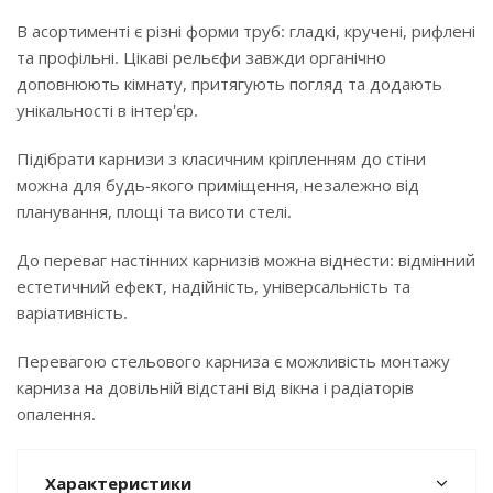
В асортименті є різні форми труб: гладкі, кручені, рифлені
та профільні. Цікаві рельєфи завжди органічно
доповнюють кімнату, притягують погляд та додають
унікальності в інтер'єр.
Підібрати карнизи з класичним кріпленням до стіни
можна для будь-якого приміщення, незалежно від
планування, площі та висоти стелі.
До переваг настінних карнизів можна віднести: відмінний
естетичний ефект, надійність, універсальність та
варіативність.
Перевагою стельового карниза є можливість монтажу
карниза на довільній відстані від вікна і радіаторів
опалення.
Характеристики