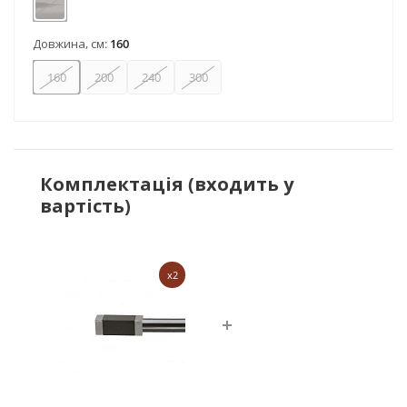
Онікс
Довжина, см:
160
160
200
240
300
Комплектація (входить у
вартість)
x2