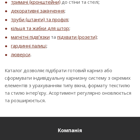
тримачі (кронштейни)
до стіни та стелі;
декоративні закінчення
;
труби (штанги) та профілі
;
кільця та жабки для штор
;
магнітні підв’язки
та
підхвати (розети)
;
гардинні палиці
;
люверси
.
Каталог дозволяє підібрати готовий карниз або
сформувати індивідуальну карнизну систему з окремих
елементів з урахуванням типу вікна, формату текстилю
та стилю інтер’єру. Асортимент регулярно оновлюється
та розширюється.
Компанія