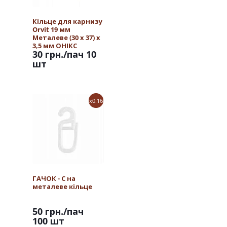
Кільце для карнизу
Orvit 19 мм
Металеве (30 х 37) х
3,5 мм ОНІКС
30 грн.
/пач 10
шт
x0.16
ГАЧОК - С на
металеве кільце
50 грн.
/пач
100 шт