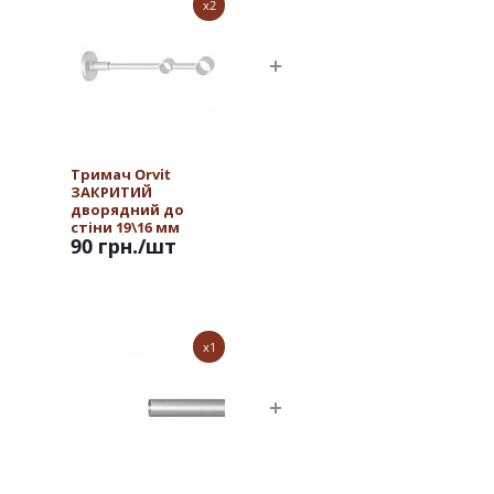
x2
Тримач Orvit
ЗАКРИТИЙ
дворядний до
стіни 19\16 мм
90 грн.
/шт
САТИН
x1