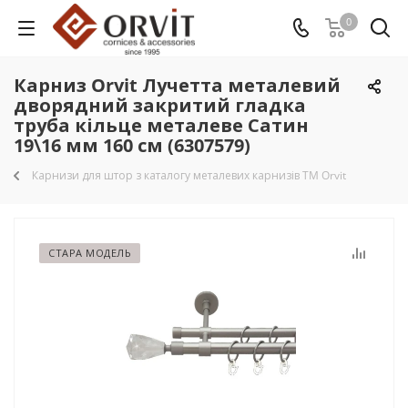
0
Карниз Orvit Лучетта металевий
дворядний закритий гладка
труба кільце металеве Сатин
19\16 мм 160 см (6307579)
Карнизи для штор з каталогу металевих карнизів TM Orvit
СТАРА МОДЕЛЬ