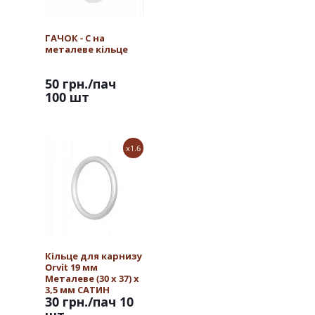
ГАЧОК - С на
металеве кільце
50 грн.
/пач
100 шт
x1.6
Кільце для карнизу
Orvit 19 мм
Металеве (30 х 37) х
3,5 мм САТИН
30 грн.
/пач 10