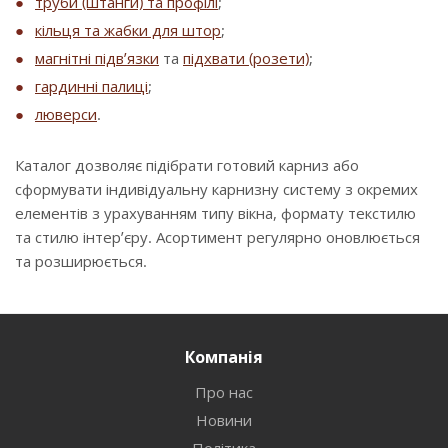
труби (штанги) та профілі
;
кільця та жабки для штор
;
магнітні підв’язки
та
підхвати (розети)
;
гардинні палиці
;
люверси
.
Каталог дозволяє підібрати готовий карниз або
сформувати індивідуальну карнизну систему з окремих
елементів з урахуванням типу вікна, формату текстилю
та стилю інтер’єру. Асортимент регулярно оновлюється
та розширюється.
Компанія
Про нас
Новини