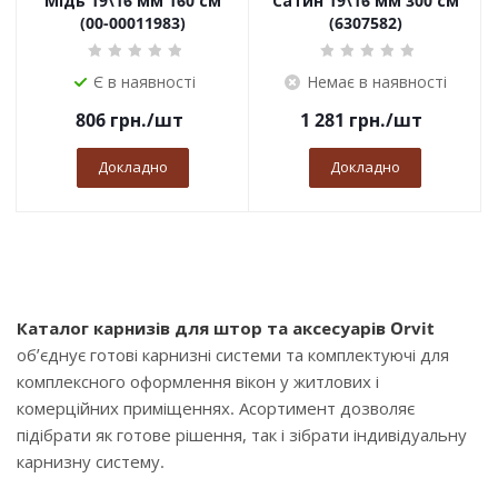
Мідь 19\16 мм 160 см
Сатин 19\16 мм 300 см
(00-00011983)
(6307582)
Є в наявності
Немає в наявності
806
грн.
/шт
1 281
грн.
/шт
Докладно
Докладно
Каталог карнизів для штор та аксесуарів Orvit
об’єднує готові карнизні системи та комплектуючі для
комплексного оформлення вікон у житлових і
комерційних приміщеннях. Асортимент дозволяє
підібрати як готове рішення, так і зібрати індивідуальну
карнизну систему.