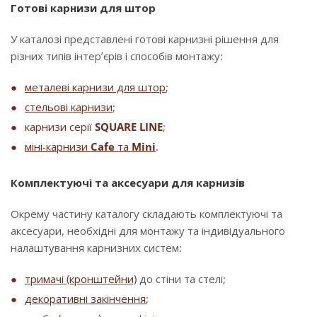
Готові карнизи для штор
У каталозі представлені готові карнизні рішення для
різних типів інтер’єрів і способів монтажу:
металеві карнизи для штор
;
стельові карнизи
;
карнизи серії
SQUARE LINE
;
міні-карнизи
Cafe
та
Mini
.
Комплектуючі та аксесуари для карнизів
Окрему частину каталогу складають комплектуючі та
аксесуари, необхідні для монтажу та індивідуального
налаштування карнизних систем:
тримачі (кронштейни)
до стіни та стелі;
декоративні закінчення
;