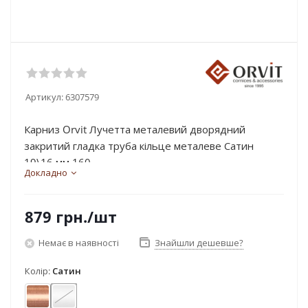
Артикул:
6307579
Карниз Orvit Лучетта металевий дворядний
закритий гладка труба кільце металеве Сатин
19\16 мм 160...
Докладно
879
грн.
/шт
Немає в наявності
Знайшли дешевше?
Колір:
Сатин
Мідь
Сатин