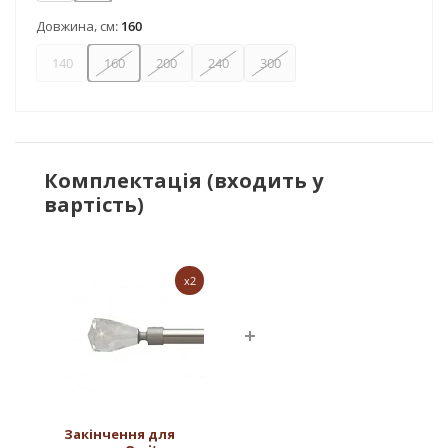
Довжина, см:
160
140
160
200
240
300
Комплектація (входить у
вартість)
x2
Закінчення для