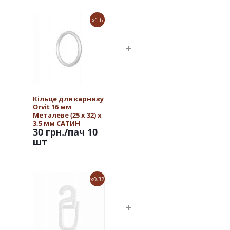
x1.6
Кільце для карнизу
Orvit 16 мм
Металеве (25 х 32) х
3,5 мм САТИН
30 грн.
/пач 10
шт
x0.32