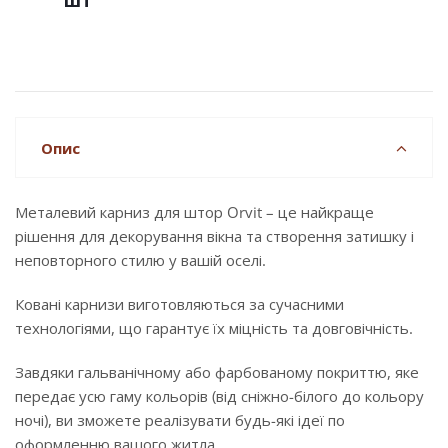
шт
Опис
Металевий карниз для штор Orvit – це найкраще
рішення для декорування вікна та створення затишку і
неповторного стилю у вашій оселі.
Ковані карнизи виготовляються за сучасними
технологіями, що гарантує їх міцність та довговічність.
Завдяки гальванічному або фарбованому покриттю, яке
передає усю гаму кольорів (від сніжно-білого до кольору
ночі), ви зможете реалізувати будь-які ідеї по
оформленню вашого житла.