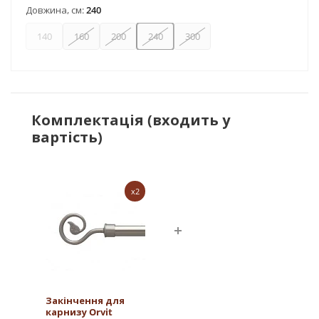
Довжина, см:
240
140
160
200
240
300
Комплектація (входить у
вартість)
x2
Закінчення для
карнизу Orvit