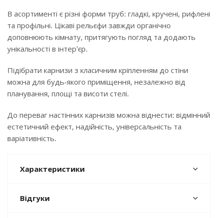
В асортименті є різні форми труб: гладкі, кручені, рифлені
та профільні. Цікаві рельєфи завжди органічно
доповнюють кімнату, притягують погляд та додають
унікальності в інтер'єр.
Підібрати карнизи з класичним кріпленням до стіни
можна для будь-якого приміщення, незалежно від
планування, площі та висоти стелі.
До переваг настінних карнизів можна віднести: відмінний
естетичний ефект, надійність, універсальність та
варіативність.
Характеристики
Відгуки