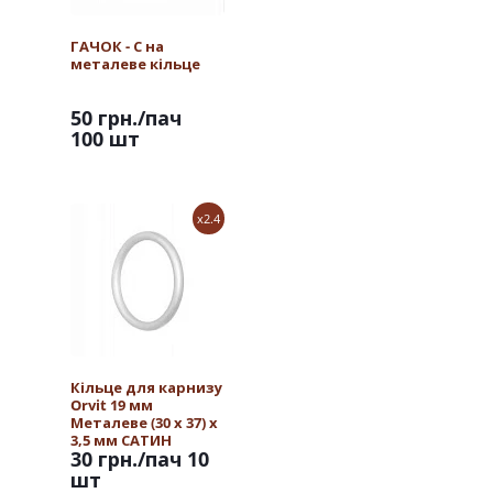
ГАЧОК - С на
металеве кільце
50 грн.
/пач
100 шт
x2.4
Кільце для карнизу
Orvit 19 мм
Металеве (30 х 37) х
3,5 мм САТИН
30 грн.
/пач 10
шт