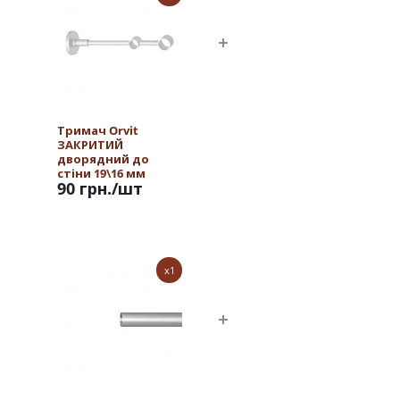
Тримач Orvit
ЗАКРИТИЙ
дворядний до
стіни 19\16 мм
90 грн.
/шт
САТИН
x1