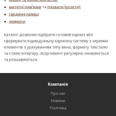
магнітні підв’язки
та
підхвати (розети)
;
гардинні палиці
;
люверси
.
Каталог дозволяє підібрати готовий карниз або
сформувати індивідуальну карнизну систему з окремих
елементів з урахуванням типу вікна, формату текстилю
та стилю інтер’єру. Асортимент регулярно оновлюється
та розширюється.
Компанія
Про нас
Новини
Політика