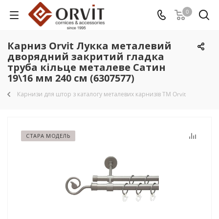
0
Карниз Orvit Лукка металевий
дворядний закритий гладка
труба кільце металеве Сатин
19\16 мм 240 см (6307577)
Карнизи для штор з каталогу металевих карнизів TM Orvit
СТАРА МОДЕЛЬ