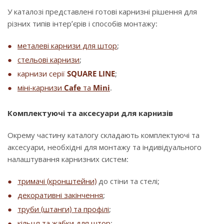
У каталозі представлені готові карнизні рішення для
різних типів інтер’єрів і способів монтажу:
металеві карнизи для штор
;
стельові карнизи
;
карнизи серії
SQUARE LINE
;
міні-карнизи
Cafe
та
Mini
.
Комплектуючі та аксесуари для карнизів
Окрему частину каталогу складають комплектуючі та
аксесуари, необхідні для монтажу та індивідуального
налаштування карнизних систем:
тримачі (кронштейни)
до стіни та стелі;
декоративні закінчення
;
труби (штанги) та профілі
;
кільця та жабки для штор
;