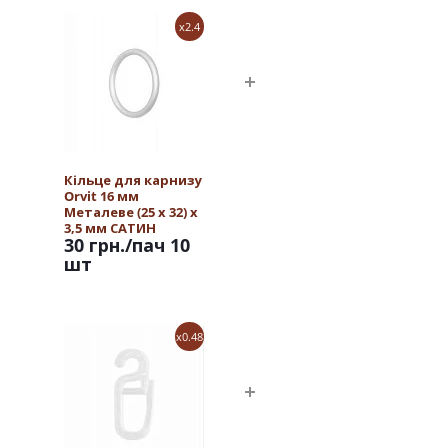
x2.4
Кільце для карнизу
Orvit 16 мм
Металеве (25 х 32) х
3,5 мм САТИН
30 грн.
/пач 10
шт
x0.48