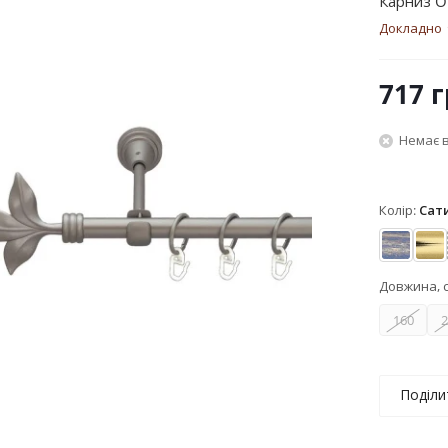
Карниз Or
Докладно
717
г
Немає в
Колір:
Сат
Блакит
Зо
Довжина, 
160
2
Поділи