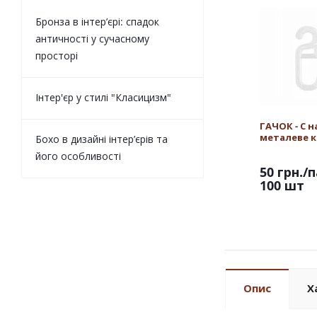
Бронза в інтер’єрі: спадок
античності у сучасному
просторі
Інтер'єр у стилі "Класицизм"
ГАЧОК - С н
металеве к
Бохо в дизайні інтер’єрів та
його особливості
50 грн.
/п
100 шт
Опис
Х