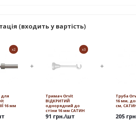
ація (входить у вартість)
x2
x3
 для
Тримач Orvit
Труба Or
it
ВІДКРИТИЙ
16 мм, д
ІЇ 16 мм
однорядний до
см, САТИ
стіни 16 мм САТИН
шт
91 грн.
/шт
205 грн