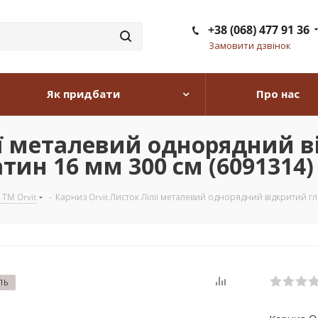
+38 (068) 477 91 36
Замовити дзвінок
Як придбати
Про нас
ії металевий однорядний 
тин 16 мм 300 см (6091314)
 TM Orvit
-
Карниз Orvit Листок Лілії металевий однорядний відкритий гл
ЛЬ