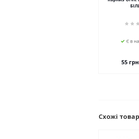
БІЛ
Є в н
55
грн
Схожі това