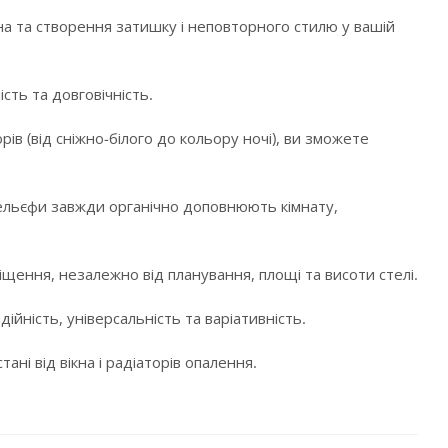
а та створення затишку і неповторного стилю у вашій
сть та довговічність.
в (від сніжно-білого до кольору ночі), ви зможете
і рельєфи завжди органічно доповнюють кімнату,
щення, незалежно від планування, площі та висоти стелі.
ійність, універсальність та варіативність.
ні від вікна і радіаторів опалення.