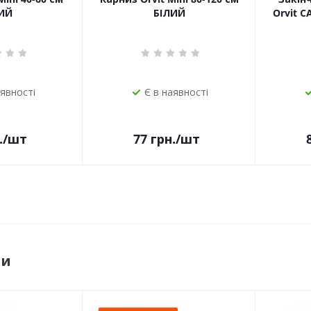
ИЙ
БІЛИЙ
Orvit 
аявності
Є в наявності
.
/шт
77
грн.
/шт
ри