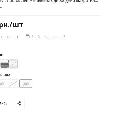
vit Листок Лілії металевий однорядний відкритий...
рн.
/шт
 наявності
Знайшли дешевше?
ин
ь золота
лото
Нержавіюча сталь
Сатин
см:
300
00
240
300
тись