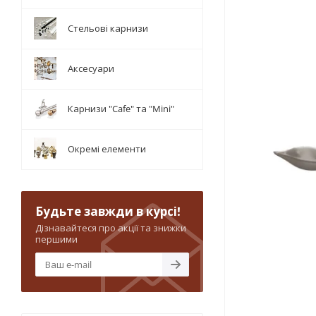
Стельові карнизи
Аксесуари
Карнизи "Cafe" та "Mini"
Окремі елементи
Будьте завжди в курсі!
Дізнавайтеся про акції та знижки
першими