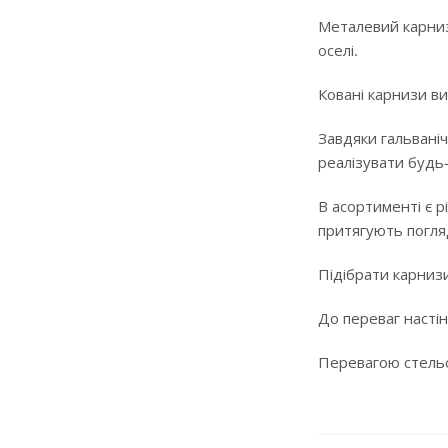
Металевий карниз
оселі.
Ковані карнизи ви
Завдяки гальваніч
реалізувати будь
В асортименті є р
притягують погляд
Підібрати карнизи
До переваг настін
Перевагою стельов