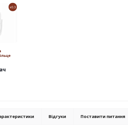
x0.3
а
ільце
ач
арактеристики
Відгуки
Поставити питання