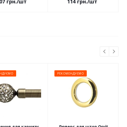
07
грн.
/шт
114
грн.
/шт
НДУЄМО
РЕКОМЕНДУЄМО
чення для карнизу
Люверс для штор Orvit