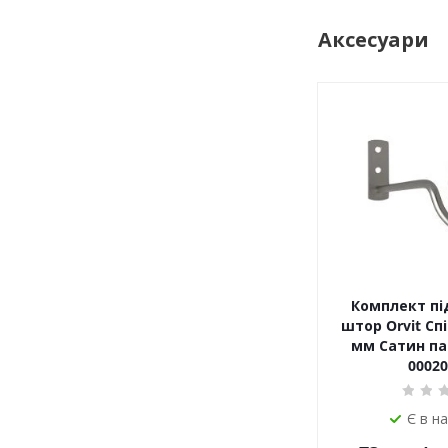
Аксесуари
Комплект пі
штор Orvit Спі
мм Сатин пар
00020
Є в н