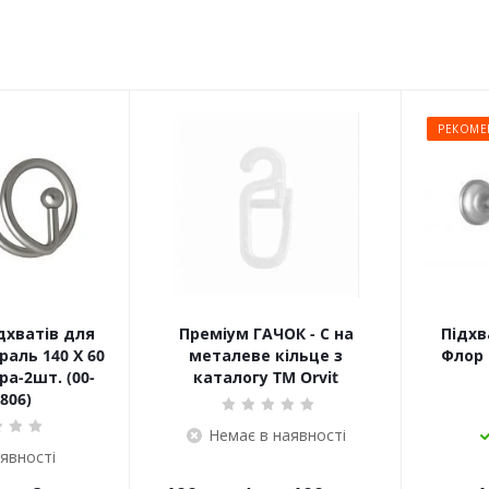
РЕКОМЕ
дхватів для
Преміум ГАЧОК - С на
Підхв
раль 140 Х 60
металеве кільце з
Флор 
а-2шт. (00-
каталогу TM Orvit
806)
Немає в наявності
аявності