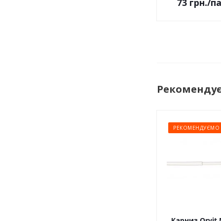
73
грн.
/п
Рекоменду
РЕКОМЕНДУЄМО
Карниз Orvit 