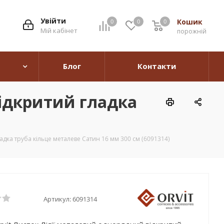
Увійти
Кошик
0
0
0
0
Мій кабінет
порожній
Блог
Контакти
відкритий гладка
адка труба кільце металеве Сатин 16 мм 300 см (6091314)
Артикул:
6091314