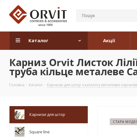
Каталог
Акції
Карниз Orvit Листок Ліл
труба кільце металеве Са
Головна
-
Каталог
-
Карнизи для штор з каталогу металевих карнизів
Карнизи для штор
СТАРА МОДЕ
Square line