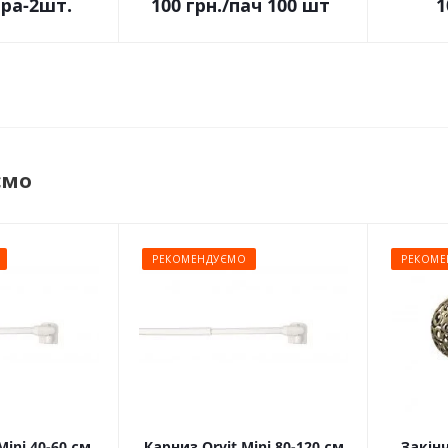
ара-2шт.
100
грн.
/пач 100 шт
1
ємо
РЕКОМЕНДУЄМО
РЕКОМЕ
Mini 40-60 см
Карниз Orvit Mini 80-120 см
Закін