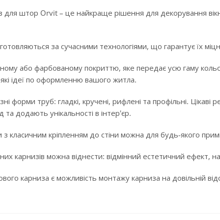
 для штор Orvit – це найкраще рішення для декорування вікн
готовляються за сучасними технологіями, що гарантує їх міцні
ному або фарбованому покриттю, яке передає усю гаму кольорі
-які ідеї по оформленню вашого житла.
ізні форми труб: гладкі, кручені, рифлені та профільні. Цікав
 та додають унікальності в інтер'єр.
 з класичним кріпленням до стіни можна для будь-якого примі
них карнизів можна віднести: відмінний естетичний ефект, над
ого карниза є можливість монтажу карниза на довільній відста