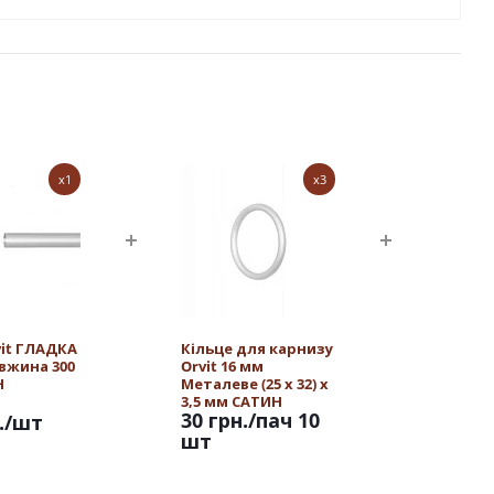
x1
x3
vit ГЛАДКА
Кільце для карнизу
овжина 300
Orvit 16 мм
Н
Металеве (25 х 32) х
3,5 мм САТИН
30 грн.
/пач 10
.
/шт
шт