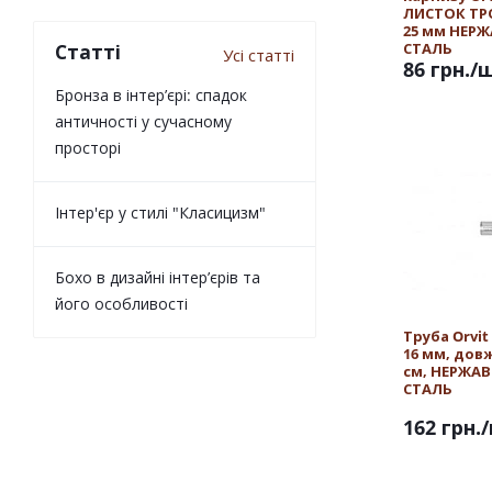
ЛИСТОК Т
25 мм НЕР
СТАЛЬ
Статті
Усі статті
86 грн.
/
Бронза в інтер’єрі: спадок
античності у сучасному
просторі
Інтер'єр у стилі "Класицизм"
Бохо в дизайні інтер’єрів та
його особливості
Труба Orvi
16 мм, дов
см, НЕРЖА
СТАЛЬ
162 грн.