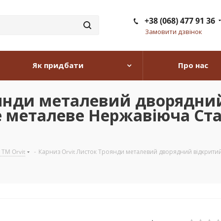
+38 (068) 477 91 36
Замовити дзвінок
Як придбати
Про нас
оянди металевий дворядни
це металеве Нержавіюча Ста
 TM Orvit
-
Карниз Orvit Листок Троянди металевий дворядний відкритий 