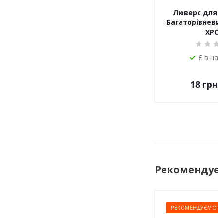
Люверс для 
Багаторівневи
ХР
Є в н
18
грн
Рекоменду
РЕКОМЕНДУЄМО