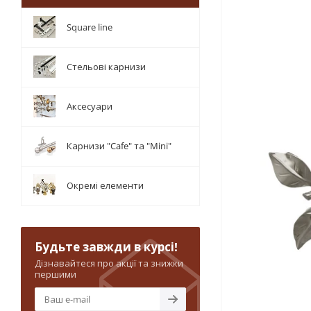
Square line
Стельові карнизи
Аксесуари
Карнизи "Cafe" та "Mini"
Окремі елементи
Будьте завжди в курсі!
Дізнавайтеся про акції та знижки
першими