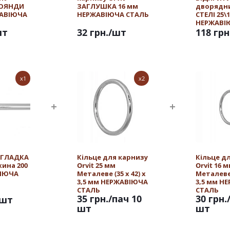
РОЯНДИ
ЗАГЛУШКА 16 мм
дворядн
ЖАВІЮЧА
НЕРЖАВІЮЧА СТАЛЬ
СТЕЛІ 25\
НЕРЖАВІ
шт
32 грн.
/шт
118 грн
x1
x2
t ГЛАДКА
Кільце для карнизу
Кільце д
жина 200
Orvit 25 мм
Orvit 16 
ВІЮЧА
Металеве (35 х 42) х
Металеве (
3,5 мм НЕРЖАВІЮЧА
3,5 мм Н
СТАЛЬ
СТАЛЬ
35 грн.
/пач 10
30 грн.
/шт
шт
шт