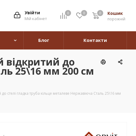
Увійти
Кошик
0
0
0
0
Мій кабінет
порожній
Блог
Контакти
й відкритий до
ль 25\16 мм 200 см
до стелі гладка труба кільце металеве Нержавіюча Сталь 25\16 мм