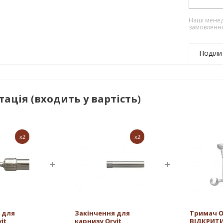
Наші менед
замовленн
Поділи
ація (входить у вартість)
x2
x2
 для
Закінчення для
Тримач O
it
карнизу Orvit
ВІДКРИТ