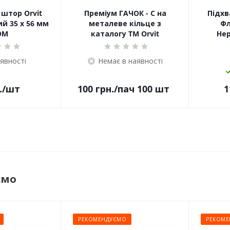
штор Orvit
Преміум ГАЧОК - С на
Підхв
й 35 х 56 мм
металеве кільце з
Фл
ОМ
каталогу TM Orvit
Не
аявності
Немає в наявності
.
/шт
100
грн.
/пач 100 шт
1
ємо
РЕКОМЕНДУЄМО
РЕКОМЕ