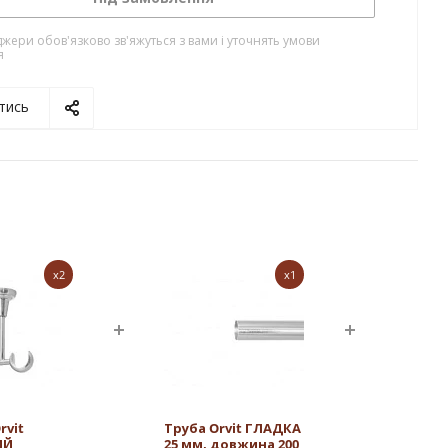
жери обов'язково зв'яжуться з вами і уточнять умови
я
тись
x2
x1
rvit
Труба Orvit ГЛАДКА
ИЙ
25 мм, довжина 200