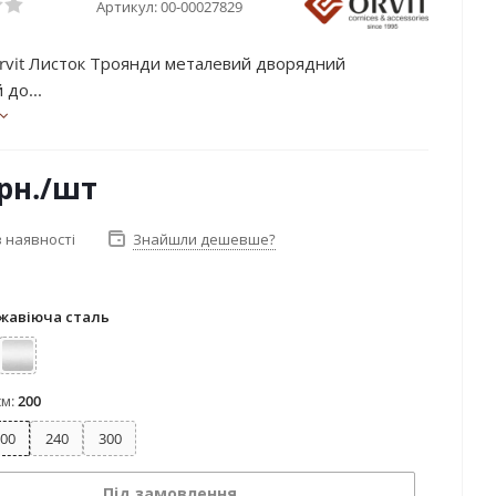
Артикул:
00-00027829
rvit Листок Троянди металевий дворядний
 до...
рн.
/шт
 наявності
Знайшли дешевше?
жавіюча сталь
ржавіюча сталь
Сатин
см:
200
00
240
300
Під замовлення