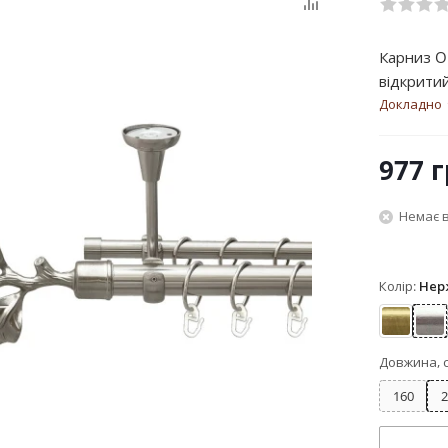
Карниз O
відкритий
Докладно
977
г
Немає в
Колір:
Нер
Антик
Не
Довжина, 
160
2