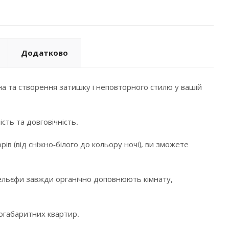
Додатково
а та створення затишку і неповторного стилю у вашій
сть та довговічність.
в (від сніжно-білого до кольору ночі), ви зможете
і рельєфи завжди органічно доповнюють кімнату,
логабаритних квартир.