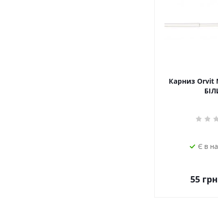
Карниз Orvit 
БІЛ
Є в н
55
грн