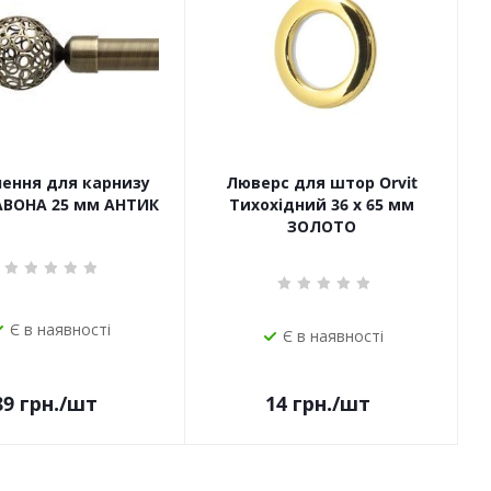
чення для карнизу
Люверс для штор Orvit
САВОНА 25 мм АНТИК
Тихохідний 36 х 65 мм
ЗОЛОТО
Є в наявності
Є в наявності
14
грн.
/шт
89
грн.
/шт