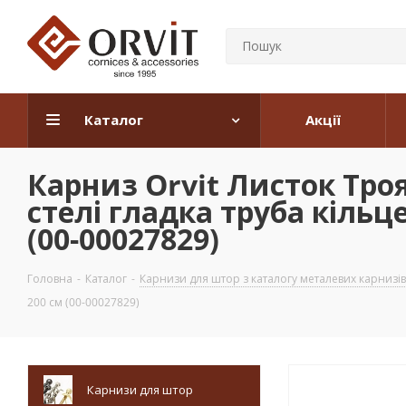
Каталог
Акції
Карниз Orvit Листок Тр
стелі гладка труба кіль
(00-00027829)
Головна
-
Каталог
-
Карнизи для штор з каталогу металевих карнизів
200 см (00-00027829)
Карнизи для штор