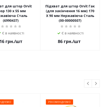
ат для штор Orvit
Підхват для штор Orvit Гак
ор 130 х 55 мм
(для закінчення 16 мм) 170
ржавіюча Сталь
Х 90 мм Нержавіюча Сталь
(6990437)
(00-00000507)
Є в наявності
Є в наявності
16
грн.
/шт
86
грн.
/шт
НДУЄМО
РЕКОМЕНДУЄМО