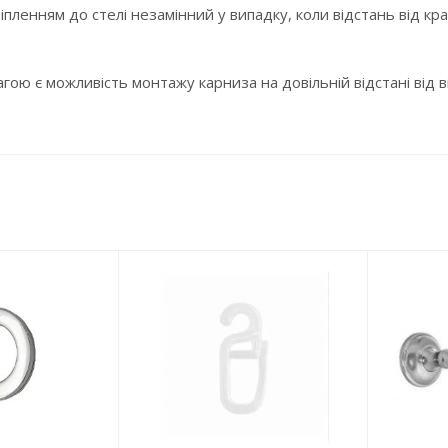
іпленням до стелі незамінний у випадку, коли відстань від к
ою є можливість монтажу карниза на довільній відстані від ві