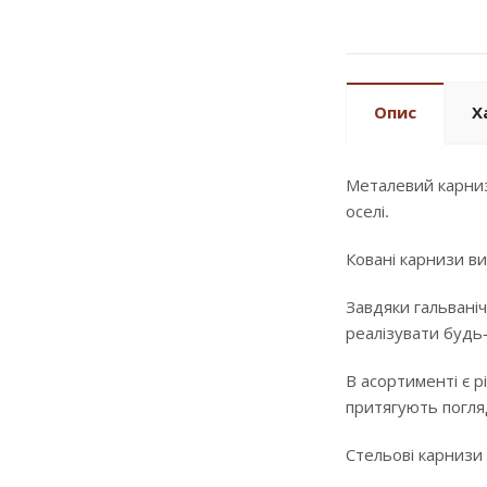
Опис
Х
Металевий карниз
оселі.
Ковані карнизи ви
Завдяки гальваніч
реалізувати будь
В асортименті є р
притягують погляд
Стельові карнизи