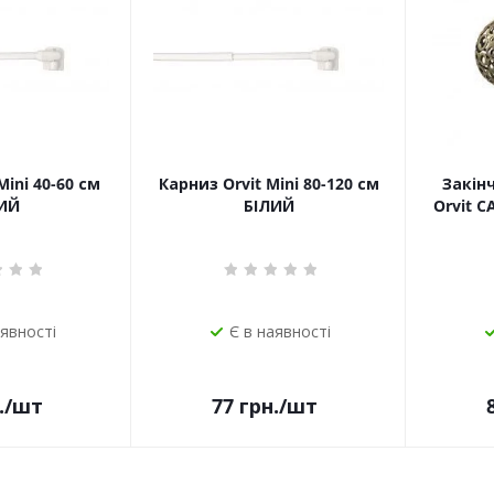
Mini 40-60 см
Карниз Orvit Mini 80-120 см
Закін
ИЙ
БІЛИЙ
Orvit 
аявності
Є в наявності
.
/шт
77
грн.
/шт