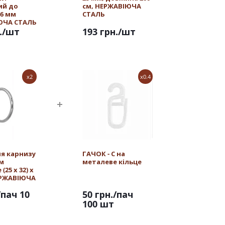
ий до
см, НЕРЖАВІЮЧА
16 мм
СТАЛЬ
ЮЧА СТАЛЬ
.
/шт
193 грн.
/шт
x2
x0.4
ля карнизу
ГАЧОК - С на
мм
металеве кільце
25 х 32) х
ЕРЖАВІЮЧА
/пач 10
50 грн.
/пач
100 шт