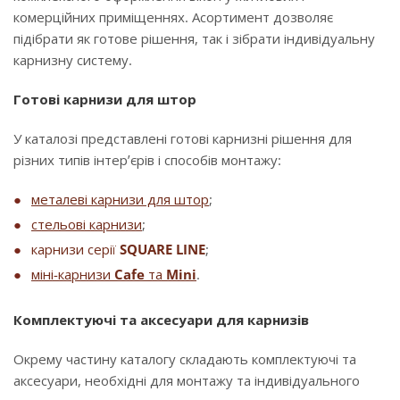
комерційних приміщеннях. Асортимент дозволяє
підібрати як готове рішення, так і зібрати індивідуальну
карнизну систему.
Готові карнизи для штор
У каталозі представлені готові карнизні рішення для
різних типів інтер’єрів і способів монтажу:
металеві карнизи для штор
;
стельові карнизи
;
карнизи серії
SQUARE LINE
;
міні-карнизи
Cafe
та
Mini
.
Комплектуючі та аксесуари для карнизів
Окрему частину каталогу складають комплектуючі та
аксесуари, необхідні для монтажу та індивідуального