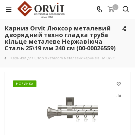
0
Карниз Orvit Люксор металевий
дворядний техно гладка труба
кільце металеве Нержавіюча
Сталь 25\19 мм 240 см (00-00026559)
Карнизи для штор з каталогу металевих карнизів TM Orvit
НОВИНКА