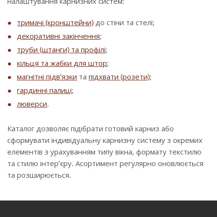
налаштування карнизних систем:
тримачі (кронштейни)
до стіни та стелі;
декоративні закінчення
;
труби (штанги) та профілі
;
кільця та жабки для штор
;
магнітні підв’язки
та
підхвати (розети)
;
гардинні палиці
;
люверси
.
Каталог дозволяє підібрати готовий карниз або
сформувати індивідуальну карнизну систему з окремих
елементів з урахуванням типу вікна, формату текстилю
та стилю інтер’єру. Асортимент регулярно оновлюється
та розширюється.