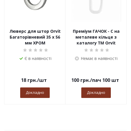
Люверс для штор Orvit
Преміум ГАЧОК - С на
Багаторівневий 35 х 56
металеве кільце з
мм ХРОМ
каталогу TM Orvit
Є в наявності
Немає в наявності
18
грн.
/шт
100
грн.
/пач 100 шт
Докладно
Докладно