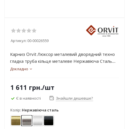
Артикул:
00-00026559
Карниз Orvit Люксор металевий дворядний техно
гладка труба кільце металеве Нержавіюча Сталь...
Докладно
1 611
грн.
/шт
Є в наявності
Знайшли дешевше?
Колір:
Нержавіюча сталь
Антик
Нержавіюча сталь
Сатин
Чорний оксамит