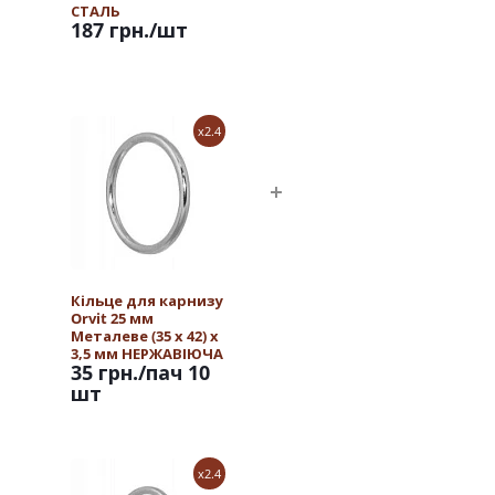
СТАЛЬ
187 грн.
/шт
x2.4
Кільце для карнизу
Orvit 25 мм
Металеве (35 х 42) х
3,5 мм НЕРЖАВІЮЧА
35 грн.
/пач 10
СТАЛЬ
шт
x2.4