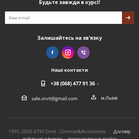
Будьте завжди в курсі!
Залишайтесь на зв'язку
Наші контакти
+38 (068) 477 91 36
м.Львів
sale.orvit@gmail.com
1995-2026 ©TM Orvit . Cornices&Accessories
Договір
публічної оферти
Налаштування cookie