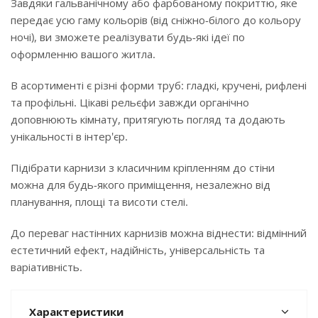
Завдяки гальванічному або фарбованому покриттю, яке
передає усю гаму кольорів (від сніжно-білого до кольору
ночі), ви зможете реалізувати будь-які ідеї по
оформленню вашого житла.
В асортименті є різні форми труб: гладкі, кручені, рифлені
та профільні. Цікаві рельєфи завжди органічно
доповнюють кімнату, притягують погляд та додають
унікальності в інтер'єр.
Підібрати карнизи з класичним кріпленням до стіни
можна для будь-якого приміщення, незалежно від
планування, площі та висоти стелі.
До переваг настінних карнизів можна віднести: відмінний
естетичний ефект, надійність, універсальність та
варіативність.
Характеристики