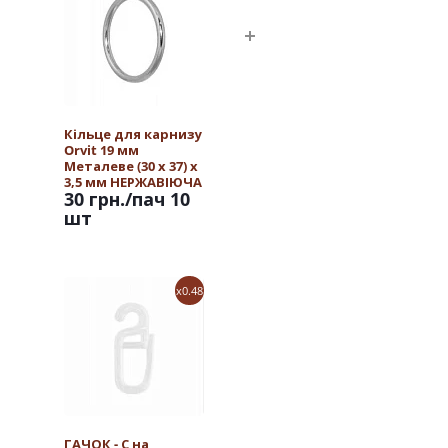
Кільце для карнизу
Orvit 19 мм
Металеве (30 х 37) х
3,5 мм НЕРЖАВІЮЧА
30 грн.
/пач 10
СТАЛЬ
шт
x0.48
ГАЧОК - С на