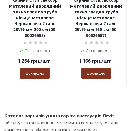
Карниз Orvit Люксор
Карниз Orvit Люксор
металевий дворядний
металевий дворядний
техно гладка труба
техно гладка труба
кільце металеве
кільце металеве
Нержавіюча Сталь
Нержавіюча Сталь
25\19 мм 200 см (00-
25\19 мм 160 см (00-
00026558)
00026557)
Є в наявності
Є в наявності
1 264
грн.
/шт
1 166
грн.
/шт
Докладно
Докладно
Каталог карнизів для штор та аксесуарів Orvit
об’єднує готові карнизні системи та комплектуючі для
комплексного оформлення вікон у житлових і