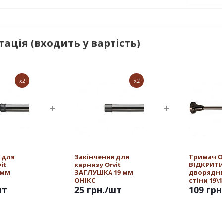
ація (входить у вартість)
x2
x2
 для
Закінчення для
Тримач O
it
карнизу Orvit
ВІДКРИТ
 мм
ЗАГЛУШКА 19 мм
дворядн
ОНІКС
стіни 19\
шт
25 грн.
/шт
ОНІКС
109 грн