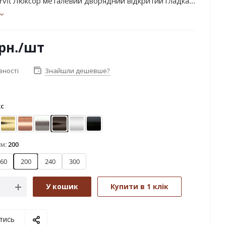
rvit Люксор металевий дворядний відкритий гладка...
рн.
/шт
вності
Знайшли дешевше?
кс
ктіс
Золото
Мідь
Нержавіюча сталь
Онікс
Сатин
Чорний оксамит
см:
200
60
200
240
300
У кошик
Купити в 1 клік
тись