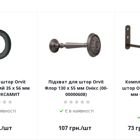
штор Orvit
Підхват для штор Orvit
Компл
й 35 х 56 мм
Флор 130 х 55 мм Онікс (00-
штор Or
ОКСАМИТ
00000608)
мм 
аявності
Є в наявності
.
/шт
107
грн.
/шт
73
г