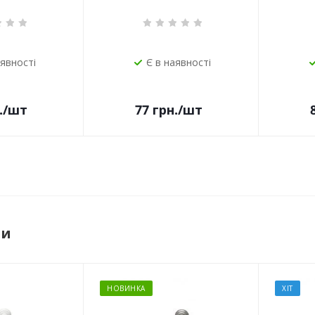
аявності
Є в наявності
.
/шт
77
грн.
/шт
ри
НОВИНКА
ХІТ