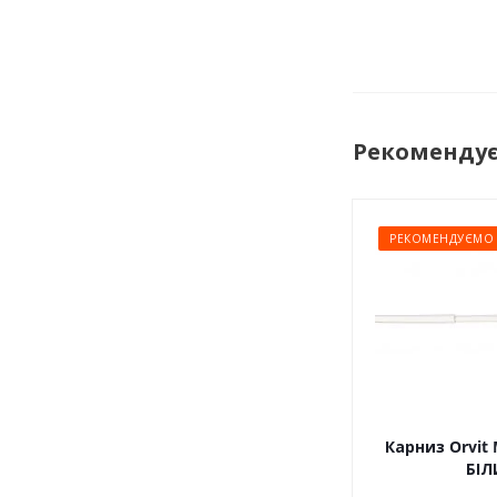
Рекоменду
РЕКОМЕНДУЄМО
Карниз Orvit 
БІЛ