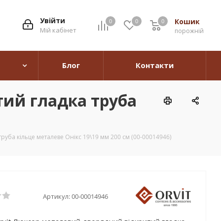
Увійти
Кошик
0
0
0
0
Мій кабінет
порожній
Блог
Контакти
тий гладка труба
руба кільце металеве Онікс 19\19 мм 200 см (00-00014946)
Артикул:
00-00014946