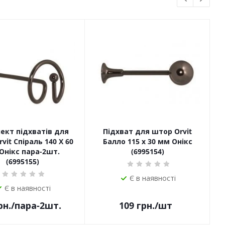
ект підхватів для
Підхват для штор Orvit
vit Спіраль 140 Х 60
Балло 115 х 30 мм Онікс
Онікс пара-2шт.
(6995154)
(6995155)
Є в наявності
Є в наявності
рн.
/пара-2шт.
109
грн.
/шт