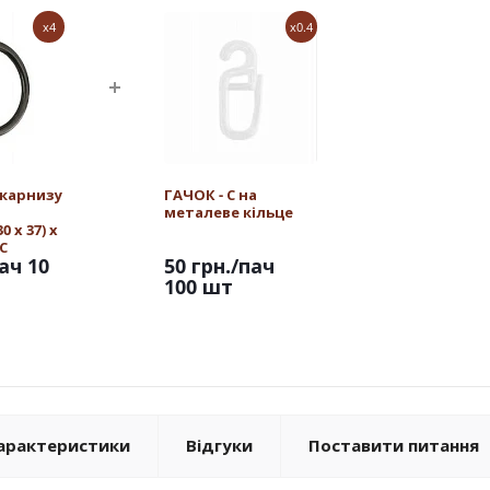
x4
x0.4
 карнизу
ГАЧОК - С на
металеве кільце
 х 37) х
С
ач 10
50 грн.
/пач
100 шт
арактеристики
Відгуки
Поставити питання