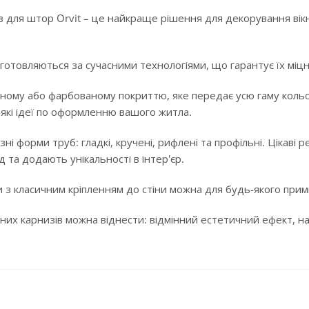
 для штор Orvit – це найкраще рішення для декорування вікн
готовляються за сучасними технологіями, що гарантує їх міцні
ному або фарбованому покриттю, яке передає усю гаму кольорі
-які ідеї по оформленню вашого житла.
ізні форми труб: гладкі, кручені, рифлені та профільні. Цікав
 та додають унікальності в інтер'єр.
 з класичним кріпленням до стіни можна для будь-якого примі
них карнизів можна віднести: відмінний естетичний ефект, над