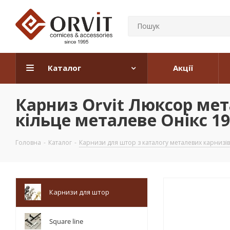
Каталог
Акції
Карниз Orvit Люксор ме
кільце металеве Онікс 19
Головна
-
Каталог
-
Карнизи для штор з каталогу металевих карнизів
Карнизи для штор
Square line