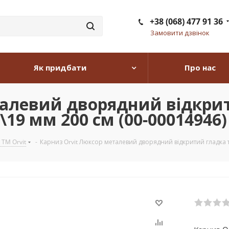
+38 (068) 477 91 36
Замовити дзвінок
Як придбати
Про нас
талевий дворядний відкри
\19 мм 200 см (00-00014946)
 TM Orvit
-
Карниз Orvit Люксор металевий дворядний відкритий гладка т