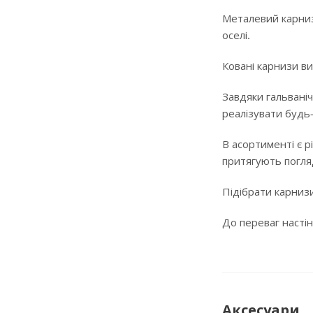
Металевий карниз
оселі.
Ковані карнизи ви
Завдяки гальваніч
реалізувати будь
В асортименті є р
притягують погляд
Підібрати карнизи
До переваг настін
Аксесуари