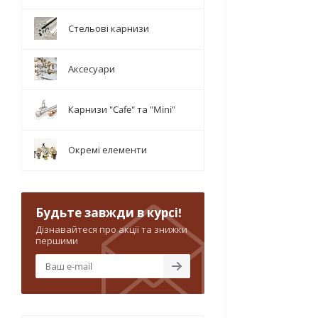
Стельові карнизи
Аксесуари
Карнизи "Cafe" та "Mini"
Окремі елементи
Будьте завжди в курсі!
Дізнавайтеся про акції та знижки
першими