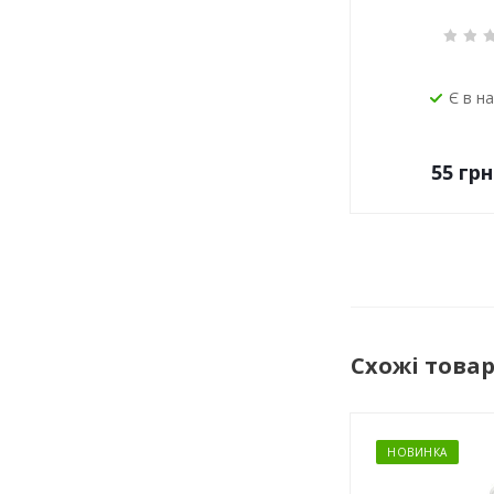
Є в н
55
грн
Схожі това
НОВИНКА