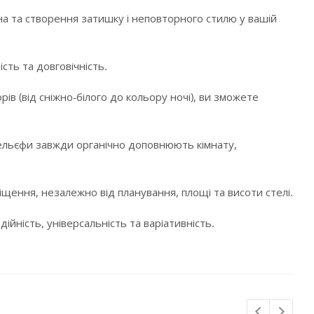
а та створення затишку і неповторного стилю у вашій
сть та довговічність.
в (від сніжно-білого до кольору ночі), ви зможете
і рельєфи завжди органічно доповнюють кімнату,
щення, незалежно від планування, площі та висоти стелі.
ійність, універсальність та варіативність.