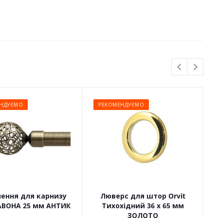
НДУЄМО
РЕКОМЕНДУЄМО
чення для карнизу
Люверс для штор Orvit
САВОНА 25 мм АНТИК
Тихохідний 36 х 65 мм
ЗОЛОТО