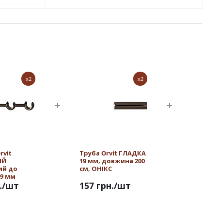
x2
x2
rvit
Труба Orvit ГЛАДКА
ИЙ
19 мм, довжина 200
ий до
см, ОНІКС
19 мм
.
/шт
157 грн.
/шт