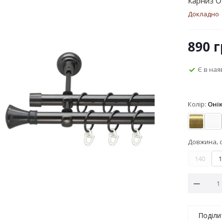
Карниз O
Докладно
890
г
Є в ная
Колір:
Оні
Антик
Ар
Довжина, 
140
1
Поділи