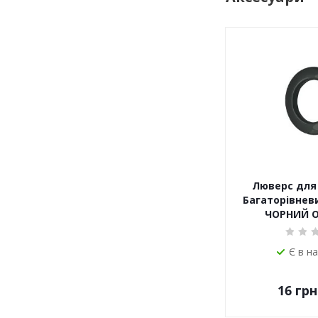
Люверс для 
Багаторівневи
ЧОРНИЙ 
Є в н
16
грн