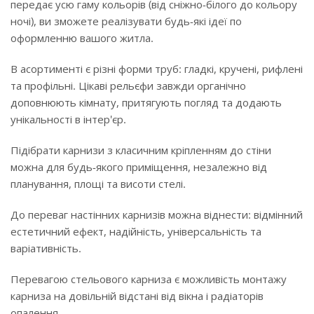
передає усю гаму кольорів (від сніжно-білого до кольору
ночі), ви зможете реалізувати будь-які ідеї по
оформленню вашого житла.
В асортименті є різні форми труб: гладкі, кручені, рифлені
та профільні. Цікаві рельєфи завжди органічно
доповнюють кімнату, притягують погляд та додають
унікальності в інтер'єр.
Підібрати карнизи з класичним кріпленням до стіни
можна для будь-якого приміщення, незалежно від
планування, площі та висоти стелі.
До переваг настінних карнизів можна віднести: відмінний
естетичний ефект, надійність, універсальність та
варіативність.
Перевагою стельового карниза є можливість монтажу
карниза на довільній відстані від вікна і радіаторів
опалення.