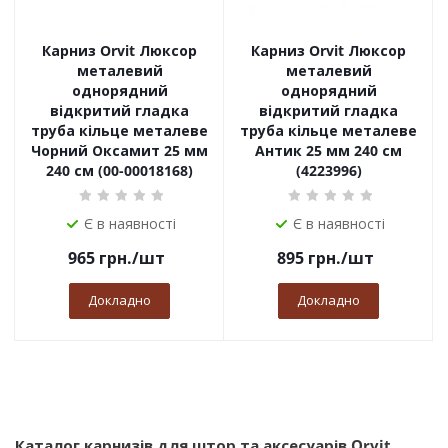
Карниз Orvit Люксор
Карниз Orvit Люксор
металевий
металевий
однорядний
однорядний
відкритий гладка
відкритий гладка
труба кільце металеве
труба кільце металеве
Чорний Оксамит 25 мм
Антик 25 мм 240 см
240 см (00-00018168)
(4223996)
Є в наявності
Є в наявності
965
грн.
/шт
895
грн.
/шт
Докладно
Докладно
Каталог карнизів для штор та аксесуарів Orvit