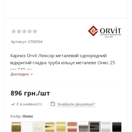
Артикул:
6706564
Карниз Orvit Люксор металевий однорядний
відкритий гладка труба кільце металеве Онікс 25
мм 240 см...
Докладно
896
грн.
/шт
Є в наявності
Знайшли дешевше?
Колір:
Онікс
Антик
Арктіс
Біле золото
Золото
Золото матове
Мідь
Нержавіюча сталь
Онікс
Сатин
Чорний