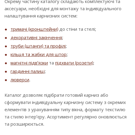
Окрему частину каталогу складають комплектуючі та
аксесуари, необхідні для монтажу та індивідуального
налаштування карнизних систем:
тримачі (кронштейни)
до стіни та стелі;
декоративні закінчення
;
труби (штанги) та профілі
;
кільця та жабки для штор
;
магнітні підв’язки
та
підхвати (розети)
;
гардинні палиці
;
люверси
.
Каталог дозволяє підібрати готовий карниз або
сформувати індивідуальну карнизну систему з окремих
елементів з урахуванням типу вікна, формату текстилю
та стилю інтер’єру. Асортимент регулярно оновлюється
та розширюється.