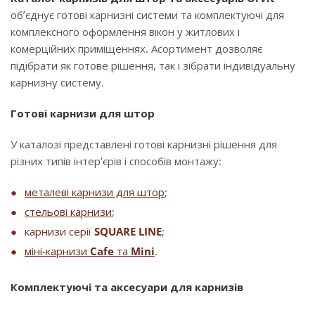
об’єднує готові карнизні системи та комплектуючі для
комплексного оформлення вікон у житлових і
комерційних приміщеннях. Асортимент дозволяє
підібрати як готове рішення, так і зібрати індивідуальну
карнизну систему.
Готові карнизи для штор
У каталозі представлені готові карнизні рішення для
різних типів інтер’єрів і способів монтажу:
металеві карнизи для штор
;
стельові карнизи
;
карнизи серії
SQUARE LINE
;
міні-карнизи
Cafe
та
Mini
.
Комплектуючі та аксесуари для карнизів