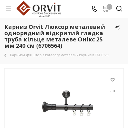
0
Карниз Orvit Люксор металевий
однорядний відкритий гладка
труба кільце металеве Онікс 25
мм 240 см (6706564)
Карнизи для штор з каталогу металевих карнизів TM Orvit