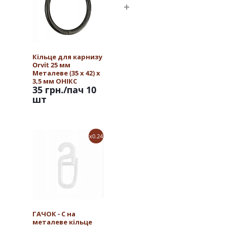
Кільце для карнизу
Orvit 25 мм
Металеве (35 х 42) х
3,5 мм ОНІКС
35 грн.
/пач 10
шт
x0.24
ГАЧОК - С на
металеве кільце