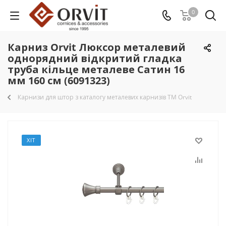
0
Карниз Orvit Люксор металевий
однорядний відкритий гладка
труба кільце металеве Сатин 16
мм 160 см (6091323)
Карнизи для штор з каталогу металевих карнизів TM Orvit
ХІТ