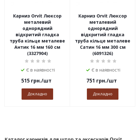
Карниз Orvit Люксор
Карниз Orvit Люксор
металевий
металевий
однорядний
однорядний
відкритий гладка
відкритий гладка
труба кільце металеве
труба кільце металеве
Антик 16 мм 160 см
Сатин 16 мм 300 см
(3327904)
(6091326)
Є в наявності
Є в наявності
515
грн.
/шт
751
грн.
/шт
Докладно
Докладно
Каталог карнизів для штор та аксесуарів Orvit