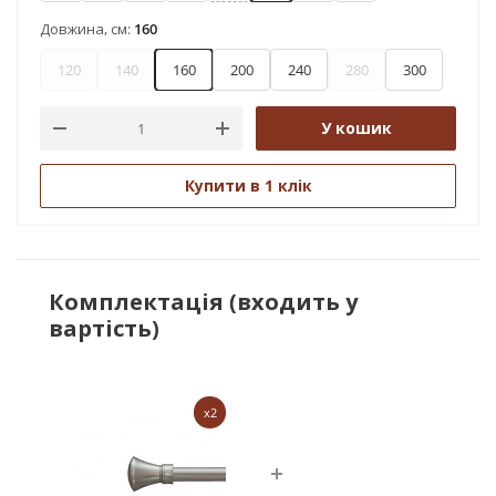
Довжина, см:
160
120
140
160
200
240
280
300
У кошик
Купити в 1 клік
Комплектація (входить у
вартість)
x2