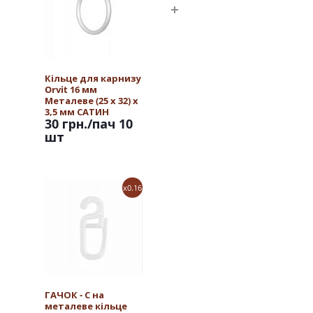
Кільце для карнизу
Orvit 16 мм
Металеве (25 х 32) х
3,5 мм САТИН
30 грн.
/пач 10
шт
x0.16
ГАЧОК - С на
металеве кільце