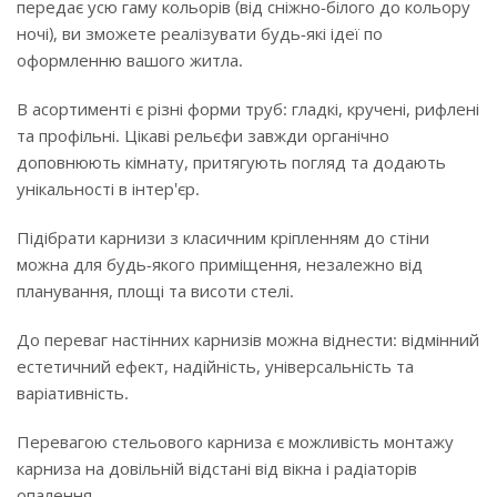
передає усю гаму кольорів (від сніжно-білого до кольору
ночі), ви зможете реалізувати будь-які ідеї по
оформленню вашого житла.
В асортименті є різні форми труб: гладкі, кручені, рифлені
та профільні. Цікаві рельєфи завжди органічно
доповнюють кімнату, притягують погляд та додають
унікальності в інтер'єр.
Підібрати карнизи з класичним кріпленням до стіни
можна для будь-якого приміщення, незалежно від
планування, площі та висоти стелі.
До переваг настінних карнизів можна віднести: відмінний
естетичний ефект, надійність, універсальність та
варіативність.
Перевагою стельового карниза є можливість монтажу
карниза на довільній відстані від вікна і радіаторів
опалення.