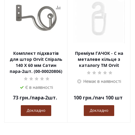
Комплект підхватів
Преміум ГАЧОК - С на
для штор Orvit Спіраль
металеве кільце з
140 Х 60 мм Сатин
каталогу TM Orvit
пара-2шт. (00-00020806)
Немає в наявності
Є в наявності
73
грн.
/пара-2шт.
100
грн.
/пач 100 шт
Докладно
Докладно