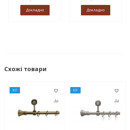
Докладно
Докладно
Схожі товари
ХІТ
ХІТ