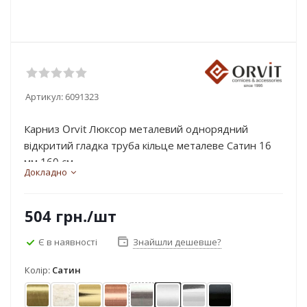
Артикул:
6091323
Карниз Orvit Люксор металевий однорядний
відкритий гладка труба кільце металеве Сатин 16
мм 160 см...
Докладно
504
грн.
/шт
Є в наявності
Знайшли дешевше?
Колір:
Сатин
Антик
Біле золото
Золото
Мідь
Нержавіюча сталь
Сатин
Хром
Чорний оксамит