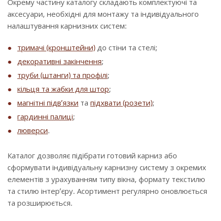
Окрему частину каталогу складають комплектуючі та
аксесуари, необхідні для монтажу та індивідуального
налаштування карнизних систем:
тримачі (кронштейни)
до стіни та стелі;
декоративні закінчення
;
труби (штанги) та профілі
;
кільця та жабки для штор
;
магнітні підв’язки
та
підхвати (розети)
;
гардинні палиці
;
люверси
.
Каталог дозволяє підібрати готовий карниз або
сформувати індивідуальну карнизну систему з окремих
елементів з урахуванням типу вікна, формату текстилю
та стилю інтер’єру. Асортимент регулярно оновлюється
та розширюється.