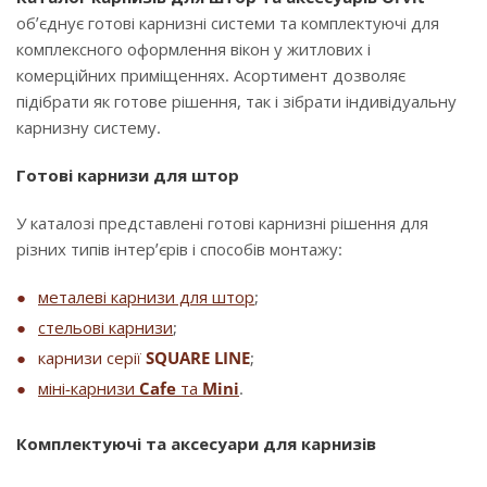
об’єднує готові карнизні системи та комплектуючі для
комплексного оформлення вікон у житлових і
комерційних приміщеннях. Асортимент дозволяє
підібрати як готове рішення, так і зібрати індивідуальну
карнизну систему.
Готові карнизи для штор
У каталозі представлені готові карнизні рішення для
різних типів інтер’єрів і способів монтажу:
металеві карнизи для штор
;
стельові карнизи
;
карнизи серії
SQUARE LINE
;
міні-карнизи
Cafe
та
Mini
.
Комплектуючі та аксесуари для карнизів