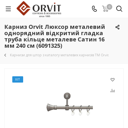
0
Карниз Orvit Люксор металевий
однорядний відкритий гладка
труба кільце металеве Сатин 16
мм 240 см (6091325)
Карнизи для штор з каталогу металевих карнизів TM Orvit
ХІТ