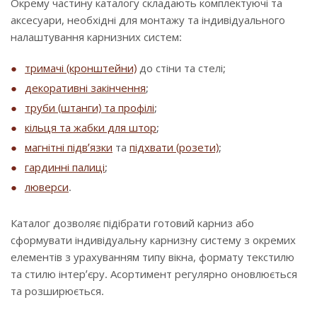
Окрему частину каталогу складають комплектуючі та
аксесуари, необхідні для монтажу та індивідуального
налаштування карнизних систем:
тримачі (кронштейни)
до стіни та стелі;
декоративні закінчення
;
труби (штанги) та профілі
;
кільця та жабки для штор
;
магнітні підв’язки
та
підхвати (розети)
;
гардинні палиці
;
люверси
.
Каталог дозволяє підібрати готовий карниз або
сформувати індивідуальну карнизну систему з окремих
елементів з урахуванням типу вікна, формату текстилю
та стилю інтер’єру. Асортимент регулярно оновлюється
та розширюється.