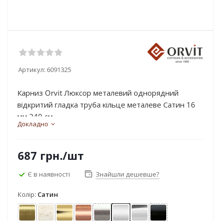
Артикул:
6091325
Карниз Orvit Люксор металевий однорядний
відкритий гладка труба кільце металеве Сатин 16
мм 240 см...
Докладно
687
грн.
/шт
Є в наявності
Знайшли дешевше?
Колір:
Сатин
Антик
Біле золото
Золото
Мідь
Нержавіюча сталь
Сатин
Хром
Чорний оксамит