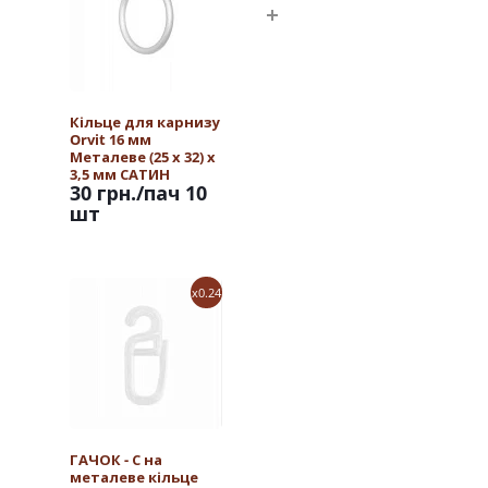
Кільце для карнизу
Orvit 16 мм
Металеве (25 х 32) х
3,5 мм САТИН
30 грн.
/пач 10
шт
x0.24
ГАЧОК - С на
металеве кільце