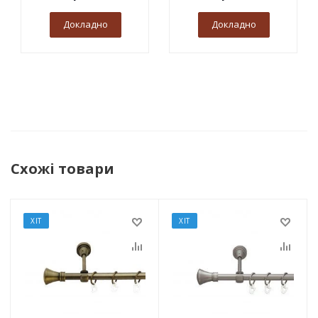
Докладно
Докладно
Схожі товари
ХІТ
ХІТ