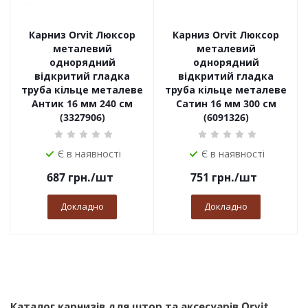
Карниз Orvit Люксор
Карниз Orvit Люксор
металевий
металевий
однорядний
однорядний
відкритий гладка
відкритий гладка
труба кільце металеве
труба кільце металеве
Антик 16 мм 240 см
Сатин 16 мм 300 см
(3327906)
(6091326)
Є в наявності
Є в наявності
687
грн.
/шт
751
грн.
/шт
Докладно
Докладно
Каталог карнизів для штор та аксесуарів Orvit