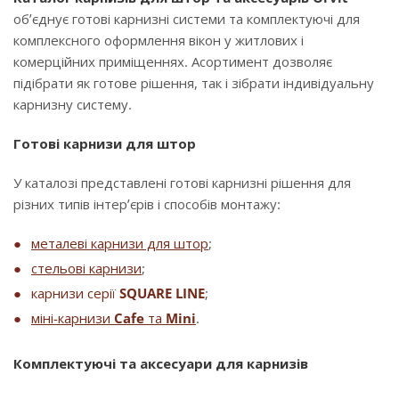
об’єднує готові карнизні системи та комплектуючі для
комплексного оформлення вікон у житлових і
комерційних приміщеннях. Асортимент дозволяє
підібрати як готове рішення, так і зібрати індивідуальну
карнизну систему.
Готові карнизи для штор
У каталозі представлені готові карнизні рішення для
різних типів інтер’єрів і способів монтажу:
металеві карнизи для штор
;
стельові карнизи
;
карнизи серії
SQUARE LINE
;
міні-карнизи
Cafe
та
Mini
.
Комплектуючі та аксесуари для карнизів