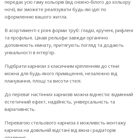
передає усю гаму кольорів (від сніжно-білого до кольору
ночі), ви зможете реалізувати будь-які ідеї по
оформленню вашого житла.
В асортименті є різні форми труб: гладкі, кручені, рифлені
та профільні. Цікаві рельєфи завжди органічно
доповнюють кімнату, притягують погляд та додають
унікальності в інтер'єр.
Підібрати карнизи з класичним кріпленням до стіни
можна для будь-якого приміщення, незалежно від
планування, площі та висоти стелі.
До переваг настінних карнизів можна віднести: відмінний
естетичний ефект, надійність, універсальність та
варіативність.
Перевагою стельового карниза є можливість монтажу
карниза на довільній відстані від вікна і радіаторів
опалення.