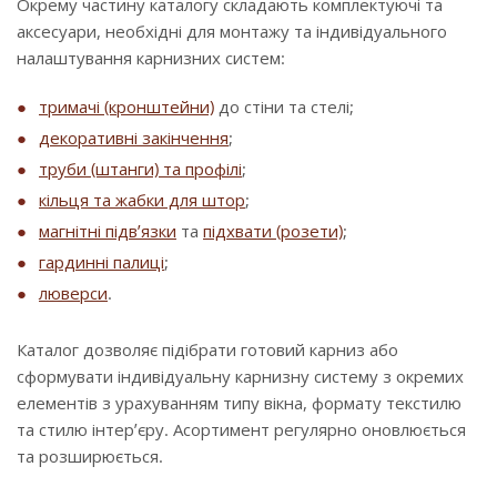
Окрему частину каталогу складають комплектуючі та
аксесуари, необхідні для монтажу та індивідуального
налаштування карнизних систем:
тримачі (кронштейни)
до стіни та стелі;
декоративні закінчення
;
труби (штанги) та профілі
;
кільця та жабки для штор
;
магнітні підв’язки
та
підхвати (розети)
;
гардинні палиці
;
люверси
.
Каталог дозволяє підібрати готовий карниз або
сформувати індивідуальну карнизну систему з окремих
елементів з урахуванням типу вікна, формату текстилю
та стилю інтер’єру. Асортимент регулярно оновлюється
та розширюється.