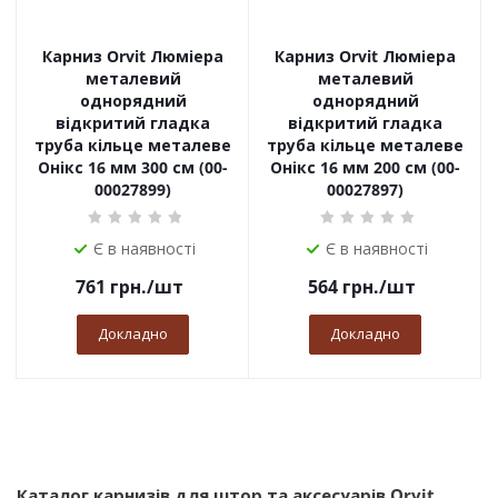
Карниз Orvit Люміера
Карниз Orvit Люміера
металевий
металевий
однорядний
однорядний
відкритий гладка
відкритий гладка
труба кільце металеве
труба кільце металеве
Онікс 16 мм 300 см (00-
Онікс 16 мм 200 см (00-
00027899)
00027897)
Є в наявності
Є в наявності
761
грн.
/шт
564
грн.
/шт
Докладно
Докладно
Каталог карнизів для штор та аксесуарів Orvit