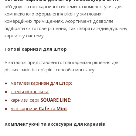
об’єднує готові карнизні системи та комплектуючі для
комплексного оформлення вікон у житлових і
комерційних приміщеннях. Асортимент дозволяє
підібрати як готове рішення, так і зібрати індивідуальну
карнизну систему.
Готові карнизи для штор
У каталозі представлені готові карнизні рішення для
різних типів інтер’єрів і способів монтажу:
металеві карнизи для штор
;
стельові карнизи
;
карнизи серії
SQUARE LINE
;
міні-карнизи
Cafe
та
Mini
.
Комплектуючі та аксесуари для карнизів