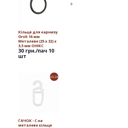
Кільце для карнизу
Orvit 16 мм
Металеве (25 х 32) х
3,5 мм ОНІКС
30 грн.
/пач 10
шт
x0.24
ГАЧОК - С на
металеве кільце