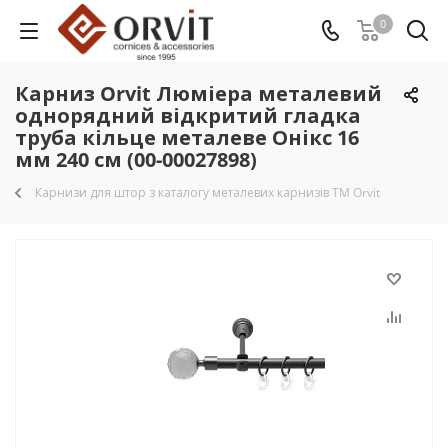
0
Карниз Orvit Люміера металевий
однорядний відкритий гладка
труба кільце металеве Онікс 16
мм 240 см (00-00027898)
Карнизи для штор з каталогу металевих карнизів TM Orvit