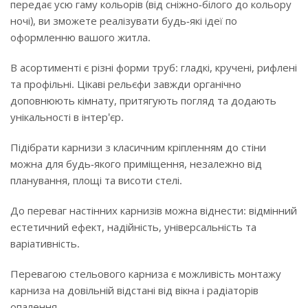
передає усю гаму кольорів (від сніжно-білого до кольору
ночі), ви зможете реалізувати будь-які ідеї по
оформленню вашого житла.
В асортименті є різні форми труб: гладкі, кручені, рифлені
та профільні. Цікаві рельєфи завжди органічно
доповнюють кімнату, притягують погляд та додають
унікальності в інтер'єр.
Підібрати карнизи з класичним кріпленням до стіни
можна для будь-якого приміщення, незалежно від
планування, площі та висоти стелі.
До переваг настінних карнизів можна віднести: відмінний
естетичний ефект, надійність, універсальність та
варіативність.
Перевагою стельового карниза є можливість монтажу
карниза на довільній відстані від вікна і радіаторів
опалення.