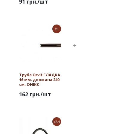
91 грн.
/шт
x1
Труба Orvit ГЛАДКА
16 мм, довжина 240
см, ОНІКС
162 грн.
/шт
x2.4