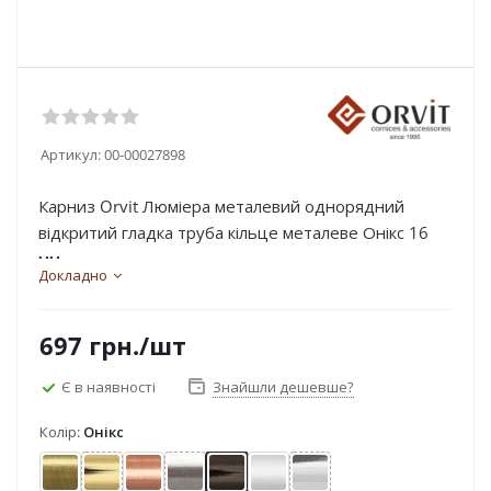
Артикул:
00-00027898
Карниз Orvit Люміера металевий однорядний
відкритий гладка труба кільце металеве Онікс 16
мм...
Докладно
697
грн.
/шт
Є в наявності
Знайшли дешевше?
Колір:
Онікс
Антик
Золото
Мідь
Нержавіюча сталь
Онікс
Сатин
Хром