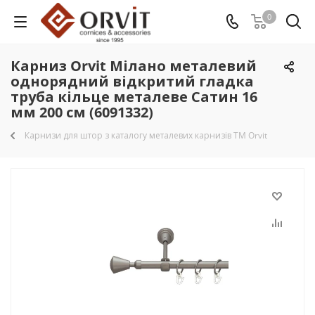
0
Карниз Orvit Мілано металевий
однорядний відкритий гладка
труба кільце металеве Сатин 16
мм 200 см (6091332)
Карнизи для штор з каталогу металевих карнизів TM Orvit