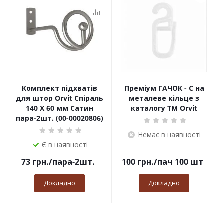
Комплект підхватів
Преміум ГАЧОК - С на
для штор Orvit Спіраль
металеве кільце з
140 Х 60 мм Сатин
каталогу TM Orvit
пара-2шт. (00-00020806)
Немає в наявності
Є в наявності
73
грн.
/пара-2шт.
100
грн.
/пач 100 шт
Докладно
Докладно