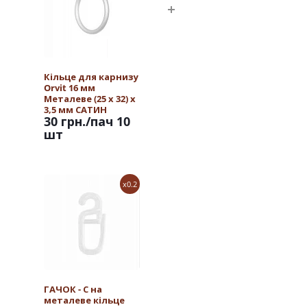
Кільце для карнизу
Orvit 16 мм
Металеве (25 х 32) х
3,5 мм САТИН
30 грн.
/пач 10
шт
x0.2
ГАЧОК - С на
металеве кільце