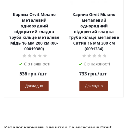
Карниз Orvit Мілано
Карниз Orvit Мілано
металевий
металевий
однорядний
однорядний
відкритий гладка
відкритий гладка
труба кільце металеве
труба кільце металеве
Мідь 16 мм 200 см (00-
Сатин 16 мм 300 см
00019380)
(6091334)
Є в наявності
Є в наявності
536
грн.
/шт
733
грн.
/шт
Докладно
Докладно
Каталог карнизів для штор та аксесуарів Orvit