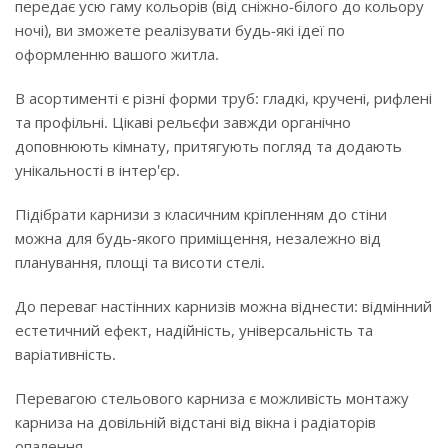
передає усю гаму кольорів (від сніжно-білого до кольору
ночі), ви зможете реалізувати будь-які ідеї по
оформленню вашого житла.
В асортименті є різні форми труб: гладкі, кручені, рифлені
та профільні. Цікаві рельєфи завжди органічно
доповнюють кімнату, притягують погляд та додають
унікальності в інтер'єр.
Підібрати карнизи з класичним кріпленням до стіни
можна для будь-якого приміщення, незалежно від
планування, площі та висоти стелі.
До переваг настінних карнизів можна віднести: відмінний
естетичний ефект, надійність, універсальність та
варіативність.
Перевагою стельового карниза є можливість монтажу
карниза на довільній відстані від вікна і радіаторів
опалення.