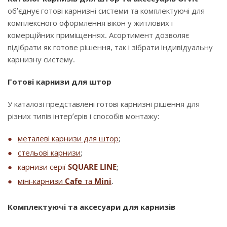
об’єднує готові карнизні системи та комплектуючі для
комплексного оформлення вікон у житлових і
комерційних приміщеннях. Асортимент дозволяє
підібрати як готове рішення, так і зібрати індивідуальну
карнизну систему.
Готові карнизи для штор
У каталозі представлені готові карнизні рішення для
різних типів інтер’єрів і способів монтажу:
металеві карнизи для штор
;
стельові карнизи
;
карнизи серії
SQUARE LINE
;
міні-карнизи
Cafe
та
Mini
.
Комплектуючі та аксесуари для карнизів