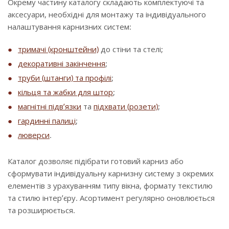
Окрему частину каталогу складають комплектуючі та
аксесуари, необхідні для монтажу та індивідуального
налаштування карнизних систем:
тримачі (кронштейни)
до стіни та стелі;
декоративні закінчення
;
труби (штанги) та профілі
;
кільця та жабки для штор
;
магнітні підв’язки
та
підхвати (розети)
;
гардинні палиці
;
люверси
.
Каталог дозволяє підібрати готовий карниз або
сформувати індивідуальну карнизну систему з окремих
елементів з урахуванням типу вікна, формату текстилю
та стилю інтер’єру. Асортимент регулярно оновлюється
та розширюється.