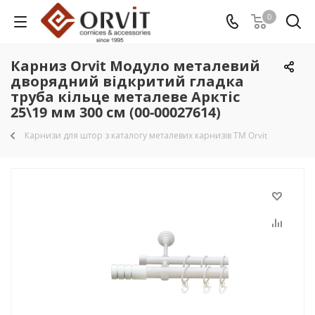
0
Карниз Orvit Модуло металевий
дворядний відкритий гладка
труба кільце металеве Арктіс
25\19 мм 300 см (00-00027614)
Карнизи для штор з каталогу металевих карнизів TM Orvit