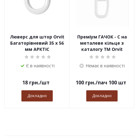
Люверс для штор Orvit
Преміум ГАЧОК - С на
Багаторівневий 35 х 56
металеве кільце з
мм АРКТІС
каталогу TM Orvit
Є в наявності
Немає в наявності
18
грн.
/шт
100
грн.
/пач 100 шт
Докладно
Докладно