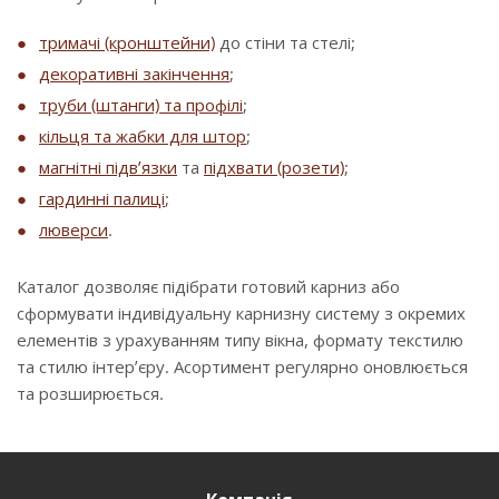
тримачі (кронштейни)
до стіни та стелі;
декоративні закінчення
;
труби (штанги) та профілі
;
кільця та жабки для штор
;
магнітні підв’язки
та
підхвати (розети)
;
гардинні палиці
;
люверси
.
Каталог дозволяє підібрати готовий карниз або
сформувати індивідуальну карнизну систему з окремих
елементів з урахуванням типу вікна, формату текстилю
та стилю інтер’єру. Асортимент регулярно оновлюється
та розширюється.