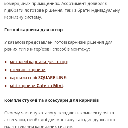
комерційних приміщеннях. Асортимент дозволяє
підібрати як готове рішення, так і зібрати індивідуальну
карнизну систему.
Готові карнизи для штор
У каталозі представлені готові карнизні рішення для
різних типів інтер’єрів і способів монтажу:
металеві карнизи для штор
;
стельові карнизи
;
карнизи серії
SQUARE LINE
;
міні-карнизи
Cafe
та
Mini
.
Комплектуючі та аксесуари для карнизів
Окрему частину каталогу складають комплектуючі та
аксесуари, необхідні для монтажу та індивідуального
налаштування карнизних систем: