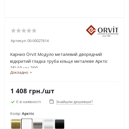
Артикул:
00-00027614
Карниз Orvit Модуло металевий дворядний
відкритий гладка труба кільце металеве Арктіс
25\19 мм 300...
Докладно
1 408
грн.
/шт
Є в наявності
Знайшли дешевше?
Колір:
Арктіс
Антик
Арктіс
Нержавіюча сталь
Сатин
Чорний оксамит