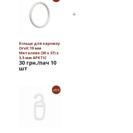
Кільце для карнизу
Orvit 19 мм
Металеве (30 х 37) х
3,5 мм АРКТІС
30 грн.
/пач 10
шт
x0.6