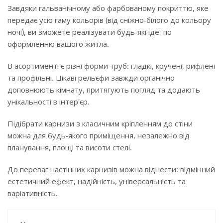
Завдяки гальванічному або фарбованому покриттю, яке
передає усю гаму кольорів (від сніжно-білого до кольору
ночі), ви зможете реалізувати будь-які ідеї по
оформленню вашого житла.
В асортименті є різні форми труб: гладкі, кручені, рифлені
та профільні. Цікаві рельєфи завжди органічно
доповнюють кімнату, притягують погляд та додають
унікальності в інтер'єр.
Підібрати карнизи з класичним кріпленням до стіни
можна для будь-якого приміщення, незалежно від
планування, площі та висоти стелі.
До переваг настінних карнизів можна віднести: відмінний
естетичний ефект, надійність, універсальність та
варіативність.