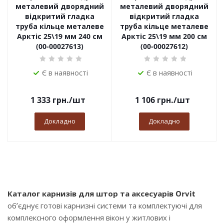
металевий дворядний
металевий дворядний
відкритий гладка
відкритий гладка
труба кільце металеве
труба кільце металеве
Арктіс 25\19 мм 240 см
Арктіс 25\19 мм 200 см
(00-00027613)
(00-00027612)
Є в наявності
Є в наявності
1 333
грн.
/шт
1 106
грн.
/шт
Докладно
Докладно
Каталог карнизів для штор та аксесуарів Orvit
об’єднує готові карнизні системи та комплектуючі для
комплексного оформлення вікон у житлових і