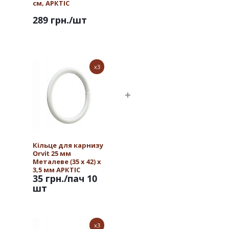
см, АРКТІС
289 грн.
/шт
x3
Кільце для карнизу
Orvit 25 мм
Металеве (35 х 42) х
3,5 мм АРКТІС
35 грн.
/пач 10
шт
x3