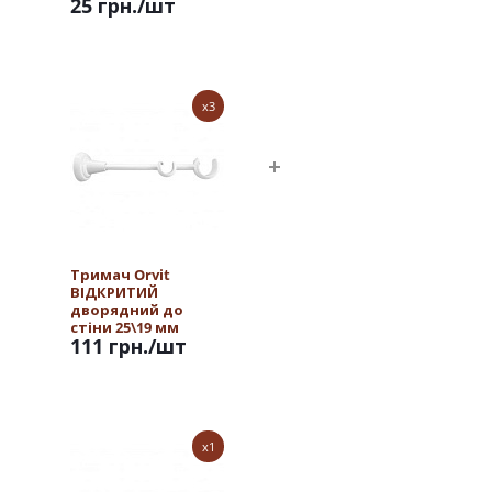
25 грн.
/шт
x3
Тримач Orvit
ВІДКРИТИЙ
дворядний до
стіни 25\19 мм
111 грн.
/шт
АРКТІС
x1