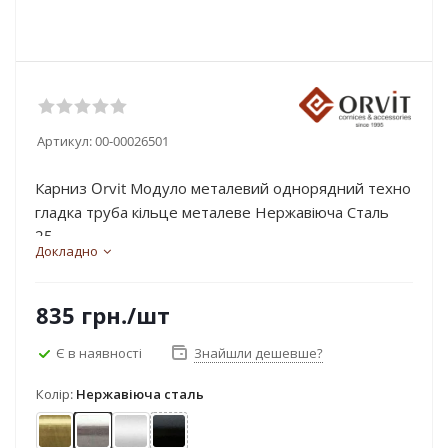
Артикул:
00-00026501
Карниз Orvit Модуло металевий однорядний техно
гладка труба кільце металеве Нержавіюча Сталь
25...
Докладно
835
грн.
/шт
Є в наявності
Знайшли дешевше?
Колір:
Нержавіюча сталь
Антик
Нержавіюча сталь
Сатин
Чорний оксамит