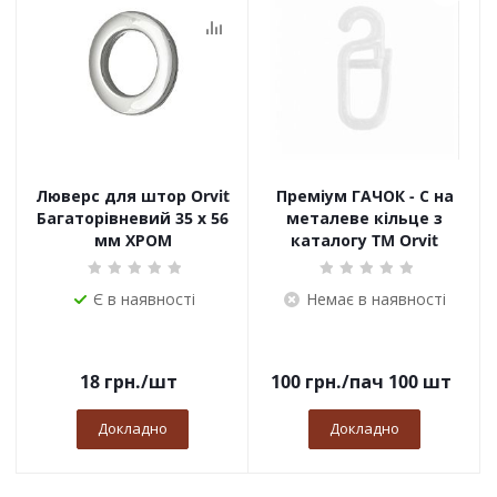
Люверс для штор Orvit
Преміум ГАЧОК - С на
Багаторівневий 35 х 56
металеве кільце з
мм ХРОМ
каталогу TM Orvit
Є в наявності
Немає в наявності
18
грн.
/шт
100
грн.
/пач 100 шт
Докладно
Докладно