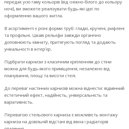
передає усю гаму кольорів (від сніжно-білого до кольору
ночі), ви зможете реалізувати будь-які ідеї по
оформленню вашого житла.
В асортименті є різні форми труб: гладкі, кручені, рифлені
та профільні. Цікаві рельєфи завжди органічно
доповнюють кімнату, притягують погляд та додають
унікальності в інтер'єр.
Підібрати карнизи з класичним кріпленням до стіни
можна для будь-якого приміщення, незалежно від
планування, площі та висоти стелі.
До переваг настінних карнизів можна віднести: відмінний
естетичний ефект, надійність, універсальність та
варіативність.
Перевагою стельового карниза є можливість монтажу
карниза на довільній відстані від вікна і радіаторів
опалення.