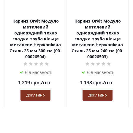
Карниз Orvit Модуло
Карниз Orvit Модуло
металевий
металевий
однорядний техно
однорядний техно
гладка труба кільце
гладка труба кільце
металеве Нержавіюча
металеве Нержавіюча
Сталь 25 мм 300 см (00-
Сталь 25 мм 240 см (00-
00026504)
00026503)
Є в наявності
Є в наявності
1 219
грн.
/шт
1 138
грн.
/шт
Докладно
Докладно