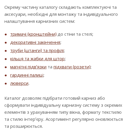
Окрему частину каталогу складають комплектуючі та
аксесуари, необхідні для монтажу та індивідуального
налаштування карнизних систем:
тримачі (кронштейни)
до стіни та стелі;
декоративні закінчення
;
труби (штанги) та профілі
;
кільця та жабки для штор
;
магнітні підв’язки
та
підхвати (розети)
;
гардинні палиці
;
люверси
.
Каталог дозволяє підібрати готовий карниз або
сформувати індивідуальну карнизну систему з окремих
елементів з урахуванням типу вікна, формату текстилю
та стилю інтер’єру. Асортимент регулярно оновлюється
та розширюється.