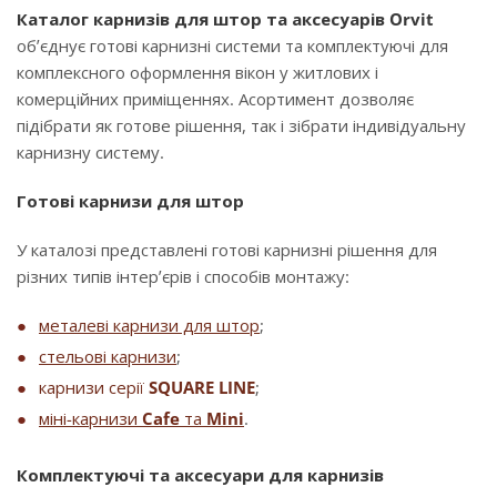
Каталог карнизів для штор та аксесуарів Orvit
об’єднує готові карнизні системи та комплектуючі для
комплексного оформлення вікон у житлових і
комерційних приміщеннях. Асортимент дозволяє
підібрати як готове рішення, так і зібрати індивідуальну
карнизну систему.
Готові карнизи для штор
У каталозі представлені готові карнизні рішення для
різних типів інтер’єрів і способів монтажу:
металеві карнизи для штор
;
стельові карнизи
;
карнизи серії
SQUARE LINE
;
міні-карнизи
Cafe
та
Mini
.
Комплектуючі та аксесуари для карнизів