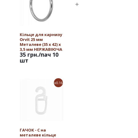
Кільце для карнизу
Orvit 25 мм
Металеве (35 х 42) х
3,5 мм НЕРЖАВІЮЧА
35 грн.
/пач 10
СТАЛЬ
шт
x0.16
ГАЧОК - С на
металеве кільце