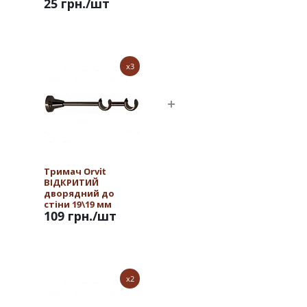
25 грн.
/шт
x3
Тримач Orvit
ВІДКРИТИЙ
дворядний до
стіни 19\19 мм
109 грн.
/шт
ОНІКС
x2