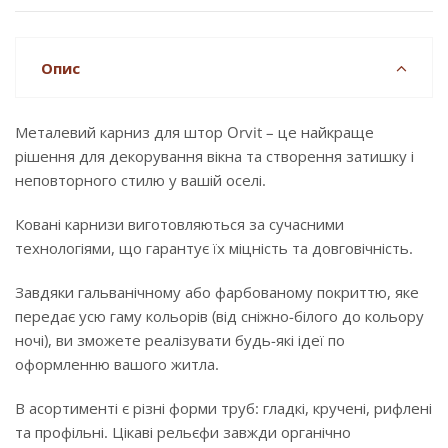
Опис
Металевий карниз для штор Orvit – це найкраще
рішення для декорування вікна та створення затишку і
неповторного стилю у вашій оселі.
Ковані карнизи виготовляються за сучасними
технологіями, що гарантує їх міцність та довговічність.
Завдяки гальванічному або фарбованому покриттю, яке
передає усю гаму кольорів (від сніжно-білого до кольору
ночі), ви зможете реалізувати будь-які ідеї по
оформленню вашого житла.
В асортименті є різні форми труб: гладкі, кручені, рифлені
та профільні. Цікаві рельєфи завжди органічно