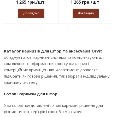
1 265
грн.
/шт
1 265
грн.
/шт
Докладно
Докладно
Каталог карнизів для штор та аксесуарів Orvit
об’єднує готові карнизні системи та комплектуючі для
комплексного оформлення вікон у житлових і
комерційних приміщеннях. Асортимент дозволяє
підібрати як готове рішення, так і зібрати індивідуальну
карнизну систему.
Готові карнизи для штор
У каталозі представлені готові карнизні рішення для
різних типів інтер’єрів і способів монтажу: