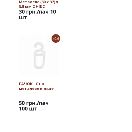
Металеве (30 х 37) х
3,5 мм ОНІКС
30 грн.
/пач 10
шт
x0.6
ГАЧОК - С на
металеве кільце
50 грн.
/пач
100 шт