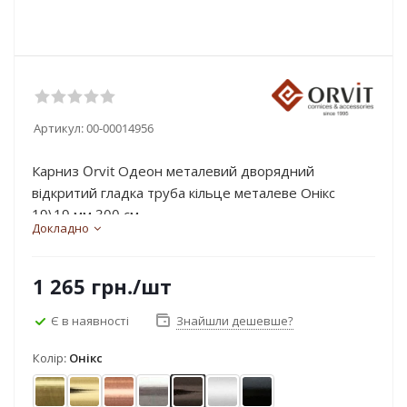
Артикул:
00-00014956
Карниз Orvit Одеон металевий дворядний
відкритий гладка труба кільце металеве Онікс
19\19 мм 300 см...
Докладно
1 265
грн.
/шт
Є в наявності
Знайшли дешевше?
Колір:
Онікс
Антик
Золото
Мідь
Нержавіюча сталь
Онікс
Сатин
Чорний оксамит