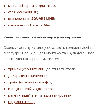
металеві карнизи для штор
;
стельові карнизи
;
карнизи серії
SQUARE LINE
;
міні-карнизи
Cafe
та
Mini
.
Комплектуючі та аксесуари для карнизів
Окрему частину каталогу складають комплектуючі та
аксесуари, необхідні для монтажу та індивідуального
налаштування карнизних систем:
тримачі (кронштейни)
до стіни та стелі;
декоративні закінчення
;
труби (штанги) та профілі
;
кільця та жабки для штор
;
магнітні підв’язки
та
підхвати (розети)
;
гардинні палиці
;