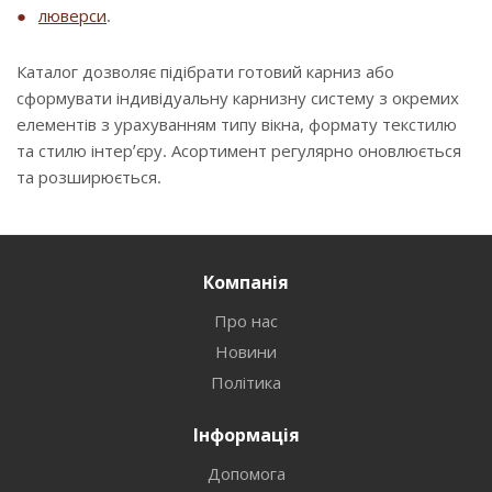
люверси
.
Каталог дозволяє підібрати готовий карниз або
сформувати індивідуальну карнизну систему з окремих
елементів з урахуванням типу вікна, формату текстилю
та стилю інтер’єру. Асортимент регулярно оновлюється
та розширюється.
Компанія
Про нас
Новини
Політика
Інформація
Допомога