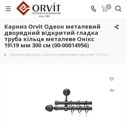
0
Карниз Orvit Одеон металевий
дворядний відкритий гладка
труба кільце металеве Онікс
19\19 мм 300 см (00-00014956)
Карнизи для штор з каталогу металевих карнизів TM Orvit