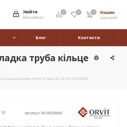
Увійти
Кошик
0
0
0
0
Мій кабінет
порожній
Блог
Контакти
ладка труба кільце
 кільце металеве Антик 19 мм 240 см (00-00026840)
Артикул:
00-00026840