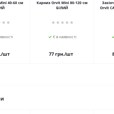
Mini 40-60 см
Карниз Orvit Mini 80-120 см
Закін
ИЙ
БІЛИЙ
Orvit 
аявності
Є в наявності
.
/шт
77
грн.
/шт
ри