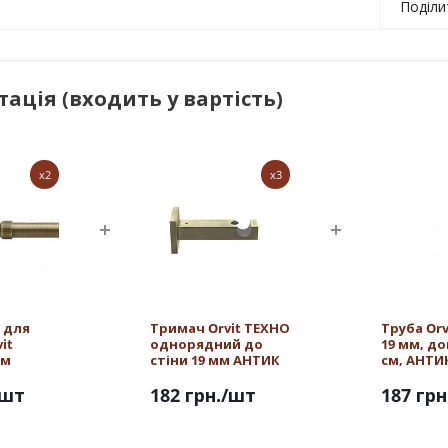
Поділи
ація (входить у вартість)
x2
x3
 для
Тримач Orvit ТЕХНО
Труба Or
it
однорядний до
19 мм, д
мм
стіни 19 мм АНТИК
см, АНТИ
/шт
182 грн.
/шт
187 грн