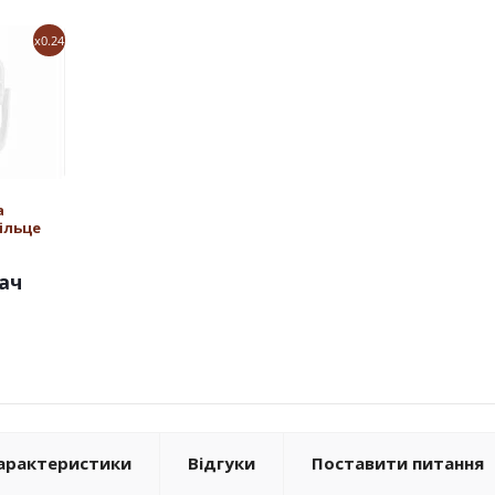
x0.24
а
ільце
ач
арактеристики
Відгуки
Поставити питання