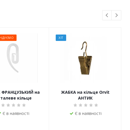
НДУЄМО
ХІТ
 ФРАНЦУЗЬКИЙ на
ЖАБКА на кільце Orvit
талеве кільце
АНТИК
Є в наявності
Є в наявності