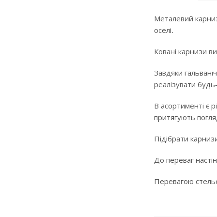
Металевий карниз
оселі.
Ковані карнизи ви
Завдяки гальваніч
реалізувати будь
В асортименті є р
притягують погляд
Підібрати карнизи
До переваг настін
Перевагою стельов