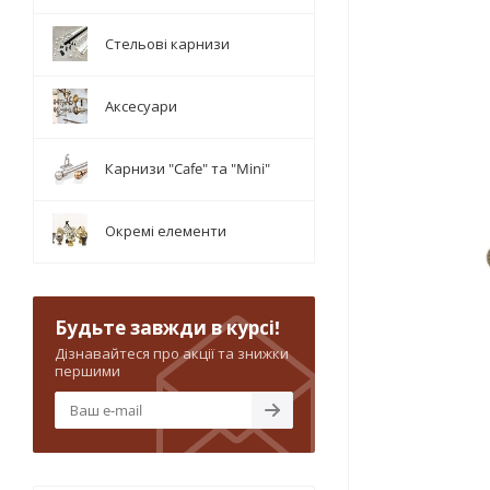
Стельові карнизи
Аксесуари
Карнизи "Cafe" та "Mini"
Окремі елементи
Будьте завжди в курсі!
Дізнавайтеся про акції та знижки
першими