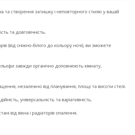
а та створення затишку і неповторного стилю у вашій
сть та довговічність.
в (від сніжно-білого до кольору ночі), ви зможете
і рельєфи завжди органічно доповнюють кімнату,
щення, незалежно від планування, площі та висоти стелі.
ійність, універсальність та варіативність.
ні від вікна і радіаторів опалення.