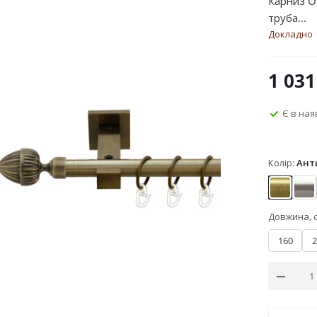
Карниз O
труба...
Докладно
1 031
Є в ная
Колір:
Ант
Антик
Не
Довжина, 
160
2