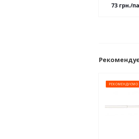
73
грн.
/п
Рекоменду
РЕКОМЕНДУЄМО