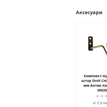
Аксесуари
Комплект пі
штор Orvit Спі
мм Антик пар
00020
Є в н