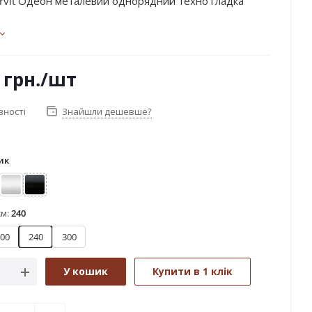
rvit Одеон металевий однорядний техно гладка
грн.
/шт
вності
Знайшли дешевше?
ик
ржавіюча сталь
Сатин
Чорний оксамит
см:
240
00
240
300
У кошик
Купити в 1 клік