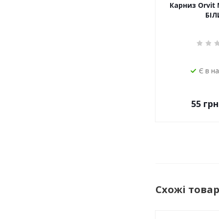
Карниз Orvit 
БІЛ
Є в н
55
грн
Схожі това