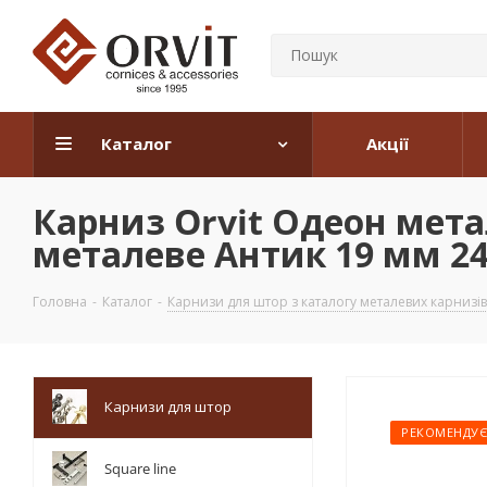
Каталог
Акції
Карниз Orvit Одеон мета
металеве Антик 19 мм 240
Головна
-
Каталог
-
Карнизи для штор з каталогу металевих карнизів
Карнизи для штор
РЕКОМЕНДУ
Square line