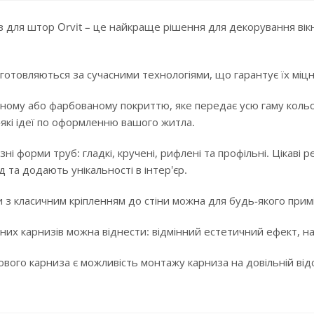
 для штор Orvit – це найкраще рішення для декорування вікн
готовляються за сучасними технологіями, що гарантує їх міцні
ному або фарбованому покриттю, яке передає усю гаму кольорі
-які ідеї по оформленню вашого житла.
ізні форми труб: гладкі, кручені, рифлені та профільні. Цікав
 та додають унікальності в інтер'єр.
 з класичним кріпленням до стіни можна для будь-якого примі
них карнизів можна віднести: відмінний естетичний ефект, над
ого карниза є можливість монтажу карниза на довільній відста