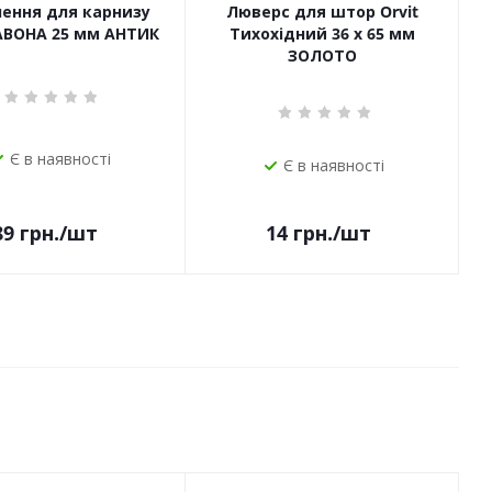
чення для карнизу
Люверс для штор Orvit
САВОНА 25 мм АНТИК
Тихохідний 36 х 65 мм
ЗОЛОТО
Є в наявності
Є в наявності
14
грн.
/шт
89
грн.
/шт