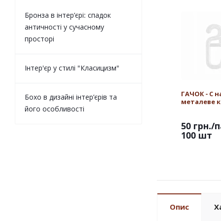
Бронза в інтер’єрі: спадок
античності у сучасному
просторі
Інтер'єр у стилі "Класицизм"
ГАЧОК - С н
Бохо в дизайні інтер’єрів та
металеве к
його особливості
50 грн.
/п
100 шт
Опис
Х