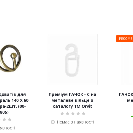
РЕКОМЕ
дхватів для
Преміум ГАЧОК - С на
ГАЧОК
раль 140 Х 60
металеве кільце з
ме
а-2шт. (00-
каталогу TM Orvit
805)
Немає в наявності
аявності