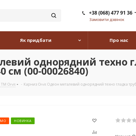
+38 (068) 477 91 36
Замовити дзвінок
Як придбати
Про нас
левий однорядний техно г
 см (00-00026840)
 TM Orvit
-
Карниз Orvit Одеон металевий однорядний техно гладка труба
ЄМО
НОВИНКА