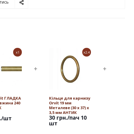
тись
x1
x2.4
vit ГЛАДКА
Кільце для карнизу
овжина 240
Orvit 19 мм
К
Металеве (30 х 37) х
3,5 мм АНТИК
30 грн.
/пач 10
.
/шт
шт