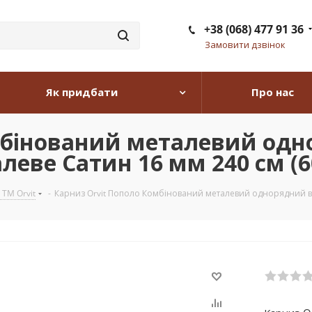
+38 (068) 477 91 36
Замовити дзвінок
Як придбати
Про нас
мбінований металевий одн
леве Сатин 16 мм 240 см (6
 TM Orvit
-
Карниз Orvit Пополо Комбінований металевий однорядний від