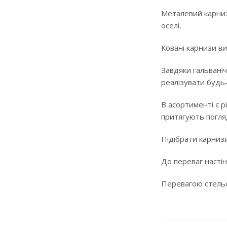
Металевий карниз
оселі.
Ковані карнизи ви
Завдяки гальваніч
реалізувати будь
В асортименті є р
притягують погляд
Підібрати карнизи
До переваг настін
Перевагою стельов