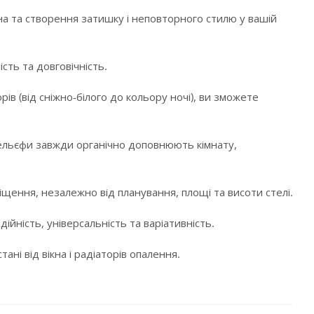
а та створення затишку і неповторного стилю у вашій
сть та довговічність.
в (від сніжно-білого до кольору ночі), ви зможете
і рельєфи завжди органічно доповнюють кімнату,
щення, незалежно від планування, площі та висоти стелі.
ійність, універсальність та варіативність.
ні від вікна і радіаторів опалення.