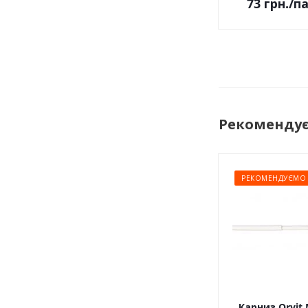
73
грн.
/п
Рекоменду
РЕКОМЕНДУЄМО
Карниз Orvit 