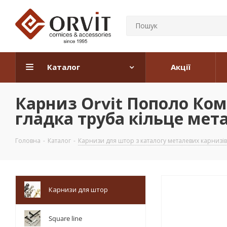
Каталог
Акції
Карниз Orvit Пополо Ко
гладка труба кільце мета
Головна
-
Каталог
-
Карнизи для штор з каталогу металевих карнизів
Карнизи для штор
Square line