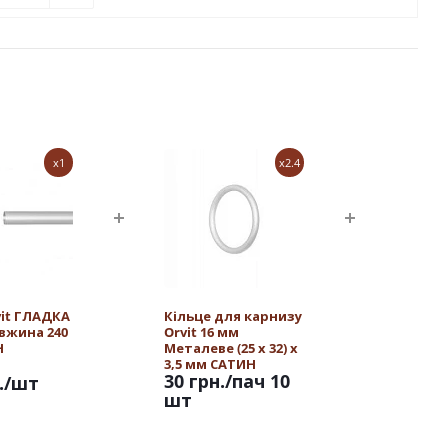
x1
x2.4
vit ГЛАДКА
Кільце для карнизу
овжина 240
Orvit 16 мм
Н
Металеве (25 х 32) х
3,5 мм САТИН
30 грн.
/пач 10
.
/шт
шт