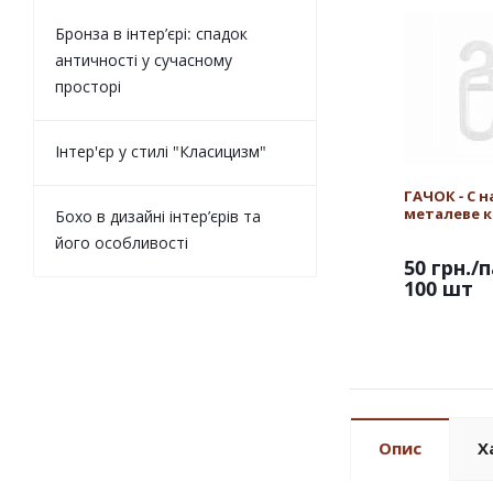
Бронза в інтер’єрі: спадок
античності у сучасному
просторі
Інтер'єр у стилі "Класицизм"
ГАЧОК - С н
металеве к
Бохо в дизайні інтер’єрів та
його особливості
50 грн.
/п
100 шт
Опис
Х