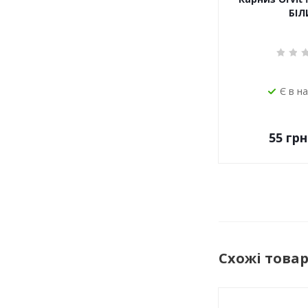
БІЛ
Є в н
55
грн
Схожі това