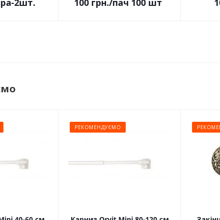
ара-2шт.
100
грн.
/пач 100 шт
1
ємо
РЕКОМЕНДУЄМО
РЕКОМЕ
Mini 40-60 см
Карниз Orvit Mini 80-120 см
Закін