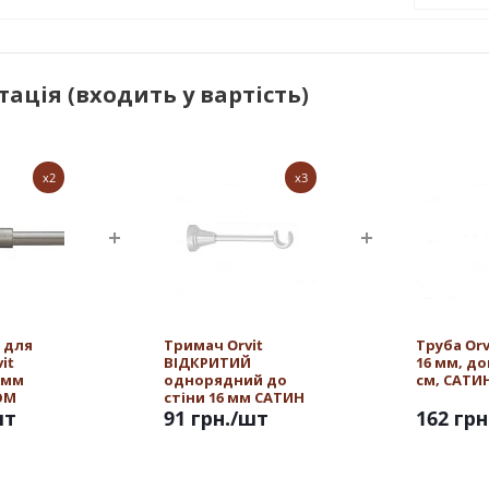
ація (входить у вартість)
x2
x3
 для
Тримач Orvit
Труба Or
it
ВІДКРИТИЙ
16 мм, д
 мм
однорядний до
см, САТИ
ОМ
стіни 16 мм САТИН
шт
91 грн.
/шт
162 грн