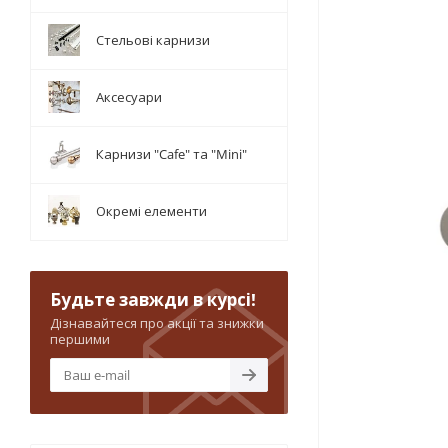
Стельові карнизи
Аксесуари
Карнизи "Cafe" та "Mini"
Окремі елементи
Будьте завжди в курсі!
Дізнавайтеся про акції та знижки
першими