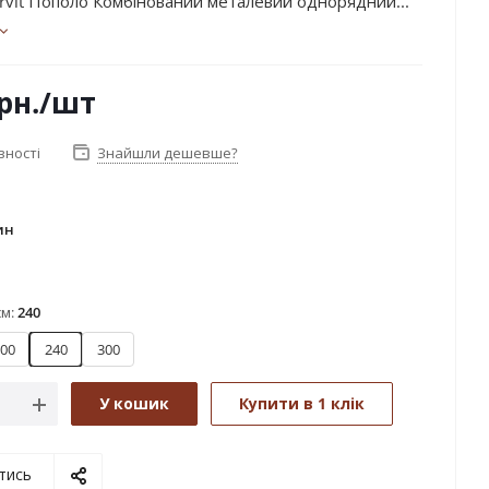
rvit Пополо Комбінований металевий однорядний...
рн.
/шт
вності
Знайшли дешевше?
ин
тин
см:
240
00
240
300
У кошик
Купити в 1 клік
тись