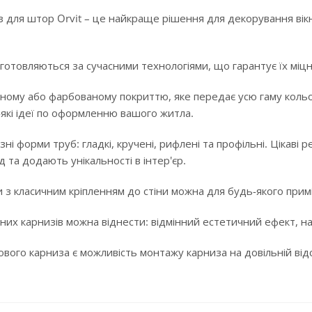
 для штор Orvit – це найкраще рішення для декорування вікн
готовляються за сучасними технологіями, що гарантує їх міцні
ному або фарбованому покриттю, яке передає усю гаму кольорі
-які ідеї по оформленню вашого житла.
ізні форми труб: гладкі, кручені, рифлені та профільні. Цікав
 та додають унікальності в інтер'єр.
 з класичним кріпленням до стіни можна для будь-якого примі
них карнизів можна віднести: відмінний естетичний ефект, над
ого карниза є можливість монтажу карниза на довільній відста