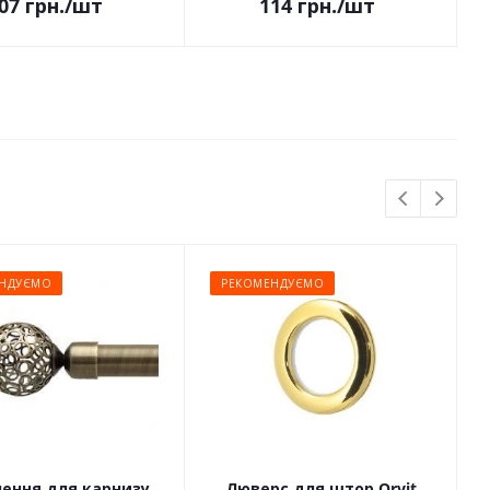
07
грн.
/шт
114
грн.
/шт
НДУЄМО
РЕКОМЕНДУЄМО
чення для карнизу
Люверс для штор Orvit