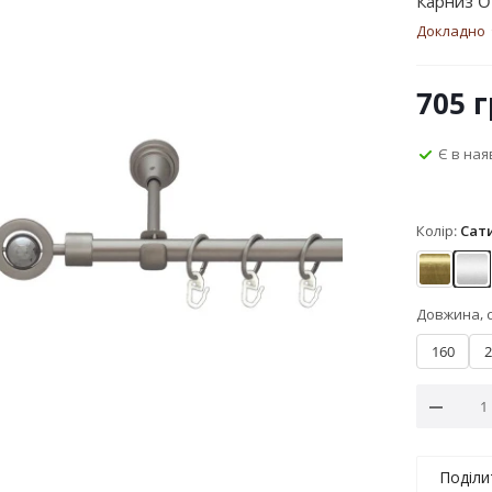
Карниз O
Докладно
705
г
Є в ная
Колір:
Сат
Антик
Са
Довжина, 
160
2
Поділи