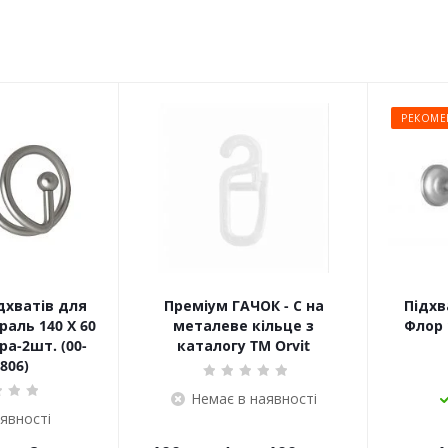
РЕКОМЕ
дхватів для
Преміум ГАЧОК - С на
Підхв
раль 140 Х 60
металеве кільце з
Флор 
а-2шт. (00-
каталогу TM Orvit
806)
Немає в наявності
аявності