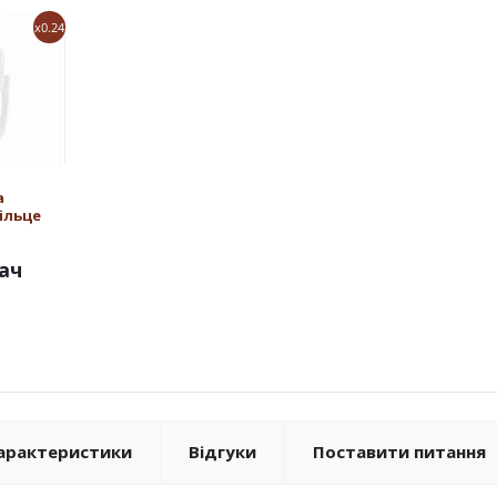
x0.24
а
ільце
ач
арактеристики
Відгуки
Поставити питання