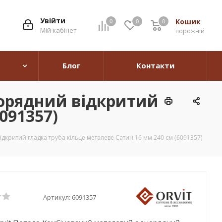
Увійти
Кошик
0
0
0
0
Мій кабінет
порожній
Блог
Контакти
орядний відкритий
091357)
критий гладка труба кільце металеве Сатин 16 мм 240 см (6091357)
Артикул:
6091357