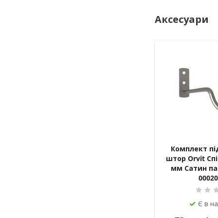
Аксесуари
Комплект пі
штор Orvit Спі
мм Сатин пар
00020
Є в н