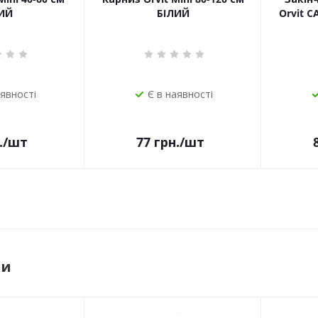
ИЙ
БІЛИЙ
Orvit 
аявності
Є в наявності
.
/шт
77
грн.
/шт
ри