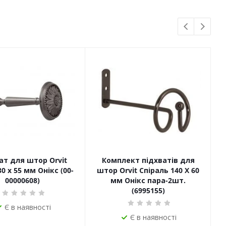
ат для штор Orvit
Комплект підхватів для
0 х 55 мм Онікс (00-
штор Orvit Спіраль 140 Х 60
00000608)
мм Онікс пара-2шт.
(6995155)
Є в наявності
Є в наявності