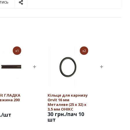
тись
x1
x2
vit ГЛАДКА
Кільце для карнизу
овжина 200
Orvit 16 мм
Металеве (25 х 32) х
3,5 мм ОНІКС
30 грн.
/пач 10
.
/шт
шт