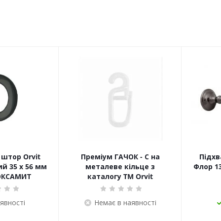
штор Orvit
Преміум ГАЧОК - С на
Підхв
й 35 х 56 мм
металеве кільце з
Флор 13
ОКСАМИТ
каталогу TM Orvit
аявності
Немає в наявності