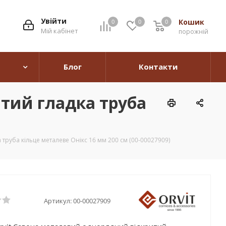
Увійти
Кошик
0
0
0
0
Мій кабінет
порожній
Блог
Контакти
тий гладка труба
труба кільце металеве Онікс 16 мм 200 см (00-00027909)
Артикул:
00-00027909