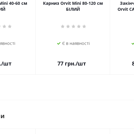
Mini 40-60 см
Карниз Orvit Mini 80-120 см
Закін
ИЙ
БІЛИЙ
Orvit 
аявності
Є в наявності
.
/шт
77
грн.
/шт
ри