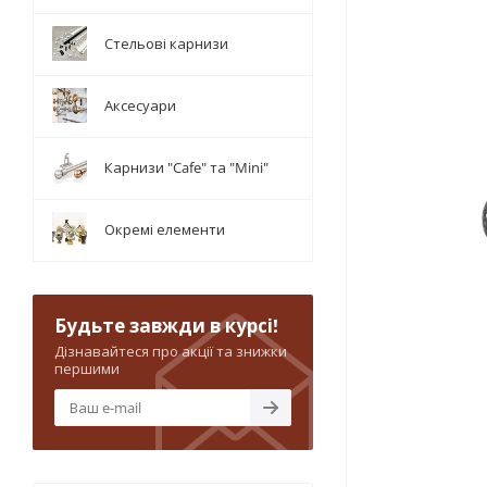
Стельові карнизи
Аксесуари
Карнизи "Cafe" та "Mini"
Окремі елементи
Будьте завжди в курсі!
Дізнавайтеся про акції та знижки
першими