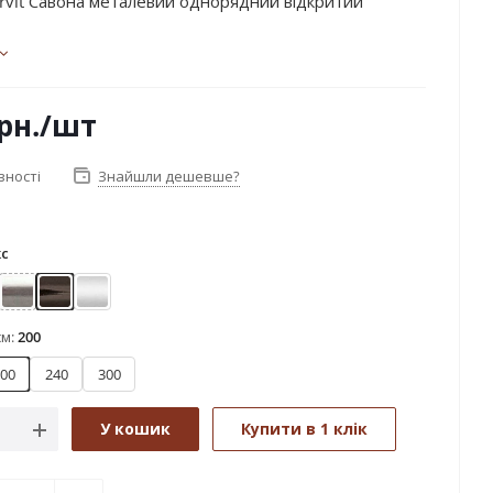
rvit Савона металевий однорядний відкритий
рн.
/шт
вності
Знайшли дешевше?
кс
ле золото
Нержавіюча сталь
Онікс
Сатин
см:
200
00
240
300
У кошик
Купити в 1 клік