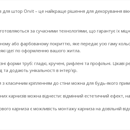
 для штор Orvit – це найкраще рішення для декорування вікн
готовляються за сучасними технологіями, що гарантує їх міцні
ному або фарбованому покриттю, яке передає усю гаму кольорі
-які ідеї по оформленню вашого житла.
ізні форми труб: гладкі, кручені, рифлені та профільні. Цікав
 та додають унікальності в інтер'єр.
 з класичним кріпленням до стіни можна для будь-якого примі
них карнизів можна віднести: відмінний естетичний ефект, над
ого карниза є можливість монтажу карниза на довільній відста