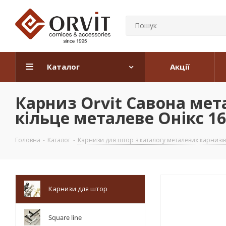
Каталог
Акції
Карниз Orvit Савона ме
кільце металеве Онікс 16
Головна
-
Каталог
-
Карнизи для штор з каталогу металевих карнизів
Карнизи для штор
Square line