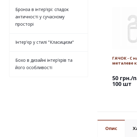
Бронза в інтер’єрі: спадок
античності у сучасному
просторі
Інтер'єр у стилі "Класицизм"
ГАЧОК - С н
Бохо в дизайні інтер’єрів та
металеве к
його особливості
50 грн.
/п
100 шт
Опис
Х