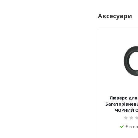
Аксесуари
Люверс для 
Багаторівневи
ЧОРНИЙ 
Є в н