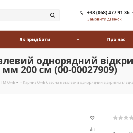
+38 (068) 477 91 36
Замовити дзвінок
Як придбати
Про нас
талевий однорядний відкри
 мм 200 см (00-00027909)
 TM Orvit
-
Карниз Orvit Савона металевий однорядний відкритий гладка 