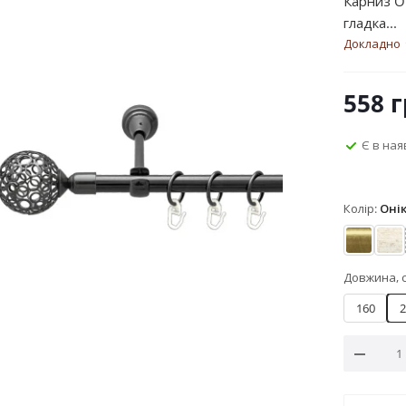
Карниз O
гладка...
Докладно
558
г
Є в ная
Колір:
Оні
Антик
Бі
Довжина, 
160
2