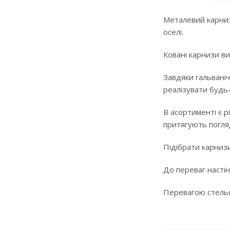
Металевий карниз
оселі.
Ковані карнизи ви
Завдяки гальваніч
реалізувати будь
В асортименті є р
притягують погляд
Підібрати карнизи
До переваг настін
Перевагою стельов