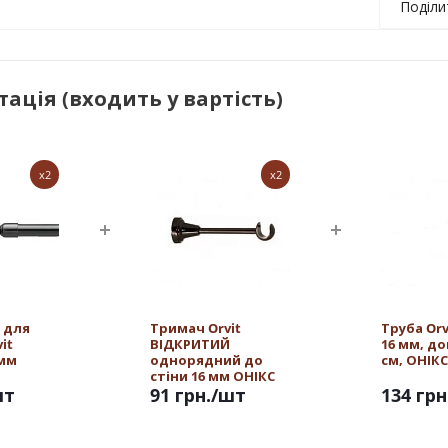
Поділи
ація (входить у вартість)
x2
x2
 для
Тримач Orvit
Труба Or
it
ВІДКРИТИЙ
16 мм, д
 мм
однорядний до
см, ОНІКС
стіни 16 мм ОНІКС
шт
91 грн.
/шт
134 грн