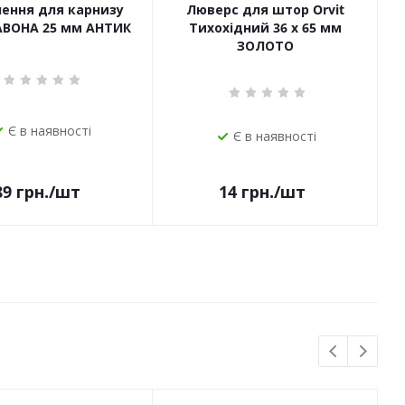
чення для карнизу
Люверс для штор Orvit
САВОНА 25 мм АНТИК
Тихохідний 36 х 65 мм
ЗОЛОТО
Є в наявності
Є в наявності
14
грн.
/шт
89
грн.
/шт