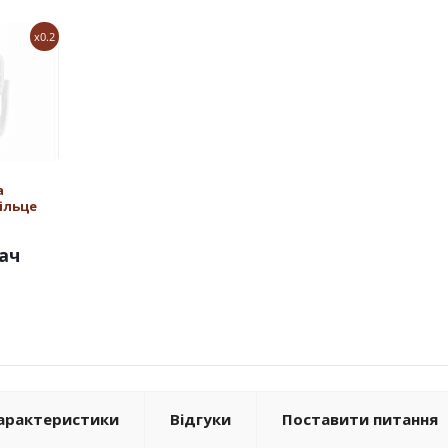
x0.2
а
ільце
ач
арактеристики
Відгуки
Поставити питання