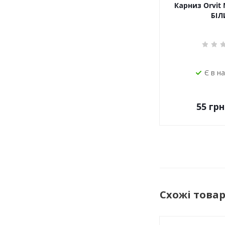
Карниз Orvit 
БІЛ
Є в н
55
грн
Схожі това