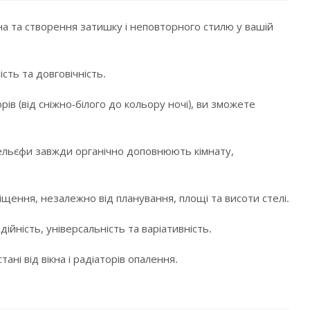
а та створення затишку і неповторного стилю у вашій
сть та довговічність.
в (від сніжно-білого до кольору ночі), ви зможете
і рельєфи завжди органічно доповнюють кімнату,
щення, незалежно від планування, площі та висоти стелі.
ійність, універсальність та варіативність.
ні від вікна і радіаторів опалення.