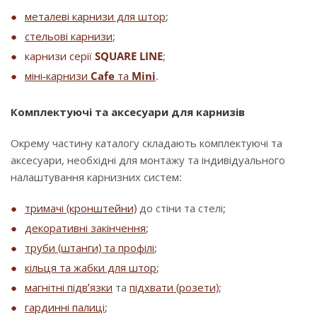
металеві карнизи для штор
;
стельові карнизи
;
карнизи серії
SQUARE LINE
;
міні-карнизи
Cafe
та
Mini
.
Комплектуючі та аксесуари для карнизів
Окрему частину каталогу складають комплектуючі та
аксесуари, необхідні для монтажу та індивідуального
налаштування карнизних систем:
тримачі (кронштейни)
до стіни та стелі;
декоративні закінчення
;
труби (штанги) та профілі
;
кільця та жабки для штор
;
магнітні підв’язки
та
підхвати (розети)
;
гардинні палиці
;