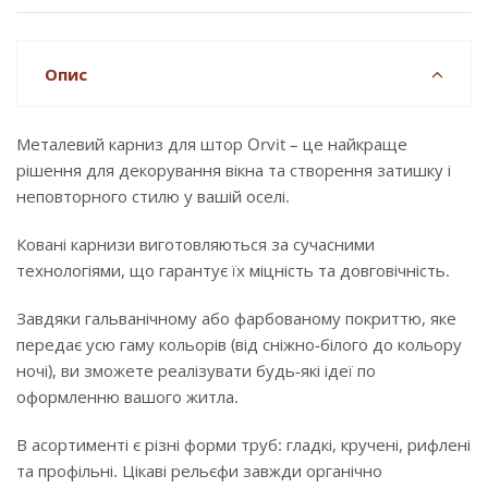
Опис
Металевий карниз для штор Orvit – це найкраще
рішення для декорування вікна та створення затишку і
неповторного стилю у вашій оселі.
Ковані карнизи виготовляються за сучасними
технологіями, що гарантує їх міцність та довговічність.
Завдяки гальванічному або фарбованому покриттю, яке
передає усю гаму кольорів (від сніжно-білого до кольору
ночі), ви зможете реалізувати будь-які ідеї по
оформленню вашого житла.
В асортименті є різні форми труб: гладкі, кручені, рифлені
та профільні. Цікаві рельєфи завжди органічно