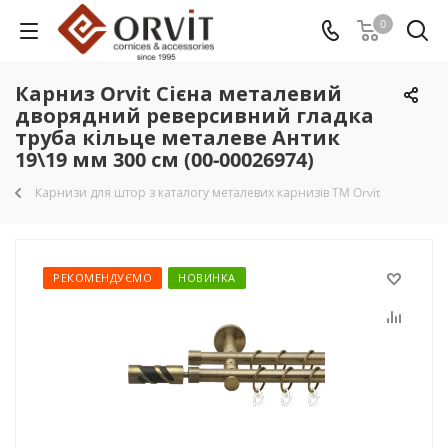
0
Карниз Orvit Сієна металевий
дворядний реверсивний гладка
труба кільце металеве Антик
19\19 мм 300 см (00-00026974)
Карнизи для штор з каталогу металевих карнизів TM Orvit
РЕКОМЕНДУЄМО
НОВИНКА