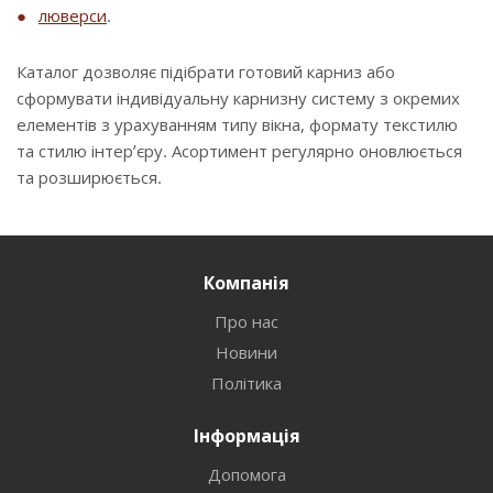
люверси
.
Каталог дозволяє підібрати готовий карниз або
сформувати індивідуальну карнизну систему з окремих
елементів з урахуванням типу вікна, формату текстилю
та стилю інтер’єру. Асортимент регулярно оновлюється
та розширюється.
Компанія
Про нас
Новини
Політика
Інформація
Допомога