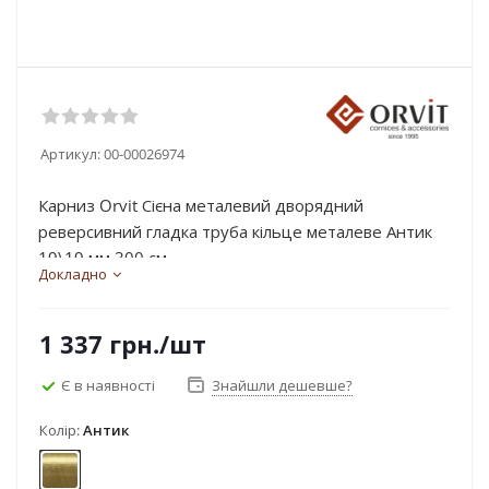
Артикул:
00-00026974
Карниз Orvit Сієна металевий дворядний
реверсивний гладка труба кільце металеве Антик
19\19 мм 300 см...
Докладно
1 337
грн.
/шт
Є в наявності
Знайшли дешевше?
Колір:
Антик
Антик