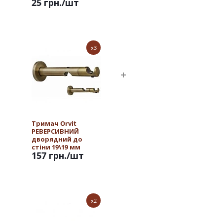
25 грн.
/шт
x3
Тримач Orvit
РЕВЕРСИВНИЙ
дворядний до
стіни 19\19 мм
157 грн.
/шт
АНТИК
x2