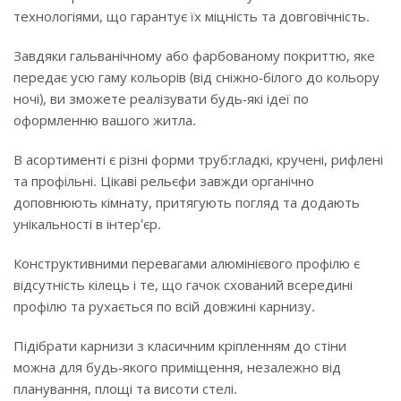
технологіями, що гарантує їх міцність та довговічність.
Завдяки гальванічному або фарбованому покриттю, яке
передає усю гаму кольорів (від сніжно-білого до кольору
ночі), ви зможете реалізувати будь-які ідеї по
оформленню вашого житла.
В асортименті є різні форми труб:гладкі, кручені, рифлені
та профільні. Цікаві рельєфи завжди органічно
доповнюють кімнату, притягують погляд та додають
унікальності в інтер'єр.
Конструктивними перевагами алюмінієвого профілю є
відсутність кілець і те, що гачок схований всередині
профілю та рухається по всій довжині карнизу.
Підібрати карнизи з класичним кріпленням до стіни
можна для будь-якого приміщення, незалежно від
планування, площі та висоти стелі.