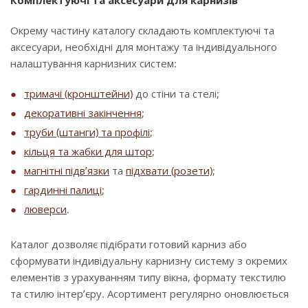
Комплектуючі та аксесуари для карнизів
Окрему частину каталогу складають комплектуючі та
аксесуари, необхідні для монтажу та індивідуального
налаштування карнизних систем:
тримачі (кронштейни)
до стіни та стелі;
декоративні закінчення
;
труби (штанги) та профілі
;
кільця та жабки для штор
;
магнітні підв’язки
та
підхвати (розети)
;
гардинні палиці
;
люверси
.
Каталог дозволяє підібрати готовий карниз або
сформувати індивідуальну карнизну систему з окремих
елементів з урахуванням типу вікна, формату текстилю
та стилю інтер’єру. Асортимент регулярно оновлюється