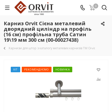
0
Карниз Orvit Сієна металевий
дворядний циліндр на профіль
(16 см) профільна труба Сатин
19\19 мм 300 см (00-00027438)
Карнизи для штор з каталогу металевих карнизів TM Orvit
ХІТ
РЕКОМЕНДУЄМО
НОВИНКА