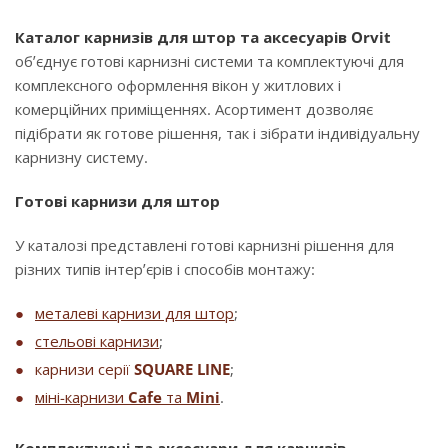
Каталог карнизів для штор та аксесуарів Orvit
об’єднує готові карнизні системи та комплектуючі для
комплексного оформлення вікон у житлових і
комерційних приміщеннях. Асортимент дозволяє
підібрати як готове рішення, так і зібрати індивідуальну
карнизну систему.
Готові карнизи для штор
У каталозі представлені готові карнизні рішення для
різних типів інтер’єрів і способів монтажу:
металеві карнизи для штор
;
стельові карнизи
;
карнизи серії
SQUARE LINE
;
міні-карнизи
Cafe
та
Mini
.