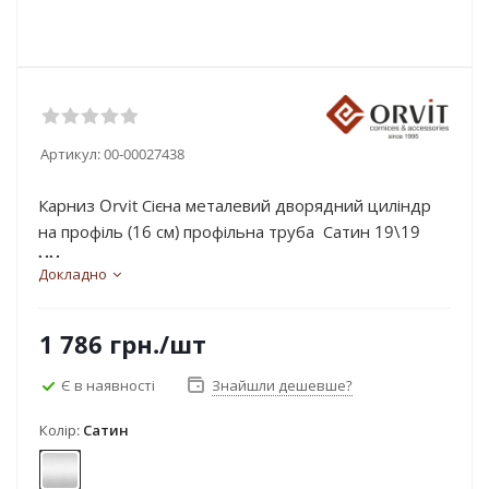
Артикул:
00-00027438
Карниз Orvit Сієна металевий дворядний циліндр
на профіль (16 см) профільна труба Сатин 19\19
мм...
Докладно
1 786
грн.
/шт
Є в наявності
Знайшли дешевше?
Колір:
Сатин
Сатин