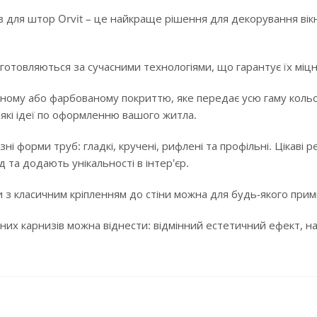
 для штор Orvit – це найкраще рішення для декорування вікн
готовляються за сучасними технологіями, що гарантує їх міцні
ному або фарбованому покриттю, яке передає усю гаму кольорі
-які ідеї по оформленню вашого житла.
ізні форми труб: гладкі, кручені, рифлені та профільні. Цікав
 та додають унікальності в інтер'єр.
 з класичним кріпленням до стіни можна для будь-якого примі
них карнизів можна віднести: відмінний естетичний ефект, над