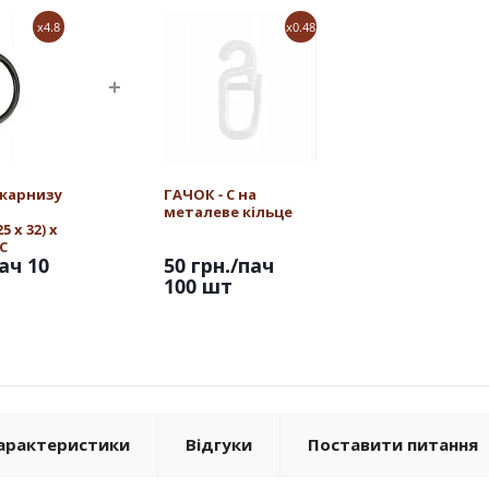
x4.8
x0.48
 карнизу
ГАЧОК - С на
металеве кільце
 х 32) х
С
ач 10
50 грн.
/пач
100 шт
арактеристики
Відгуки
Поставити питання