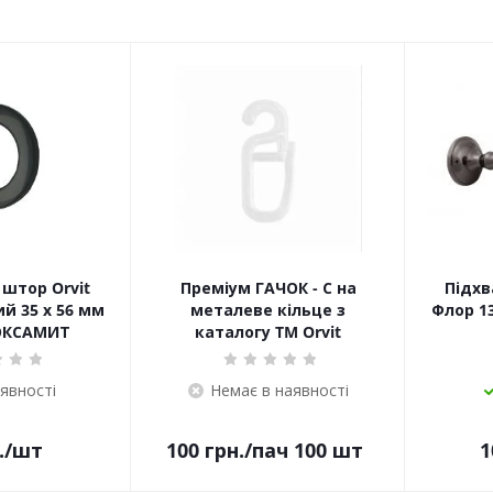
штор Orvit
Преміум ГАЧОК - С на
Підхв
й 35 х 56 мм
металеве кільце з
Флор 13
ОКСАМИТ
каталогу TM Orvit
аявності
Немає в наявності
.
/шт
100
грн.
/пач 100 шт
1