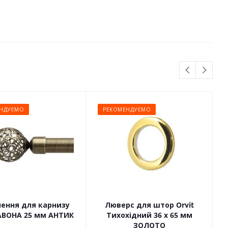
НДУЄМО
РЕКОМЕНДУЄМО
чення для карнизу
Люверс для штор Orvit
САВОНА 25 мм АНТИК
Тихохідний 36 х 65 мм
ЗОЛОТО