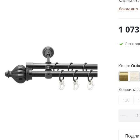
Карниз O
Докладно
1 073
Є в ная
Колір:
Оні
Антик
Бі
Довжина, 
120
1
Поділи