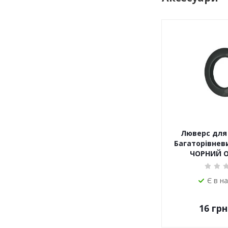
Люверс для 
Багаторівневи
ЧОРНИЙ 
Є в н
16
грн