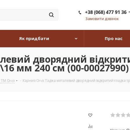
+38 (068) 477 91 36
Замовити дзвінок
Як придбати
Про нас
алевий дворядний відкрит
\16 мм 240 см (00-00027990)
 TM Orvit
-
Карниз Orvit Таджа металевий дворядний відкритий гладка тр