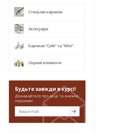
Стельові карнизи
Аксесуари
Карнизи "Cafe" та "Mini"
Окремі елементи
Будьте завжди в курсі!
Дізнавайтеся про акції та знижки
першими