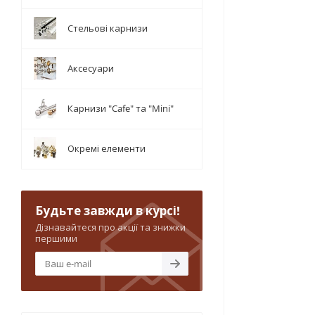
Стельові карнизи
Аксесуари
Карнизи "Cafe" та "Mini"
Окремі елементи
Будьте завжди в курсі!
Дізнавайтеся про акції та знижки
першими