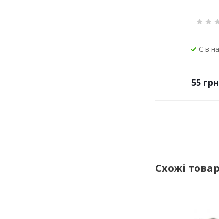
Є в н
55
грн
Схожі това