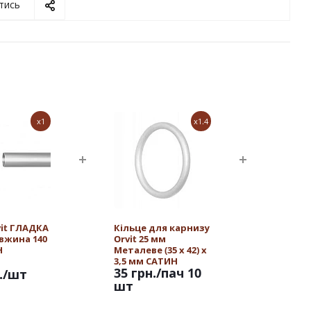
тись
x1
x1.4
vit ГЛАДКА
Кільце для карнизу
овжина 140
Orvit 25 мм
Н
Металеве (35 х 42) х
3,5 мм САТИН
35 грн.
/пач 10
.
/шт
шт