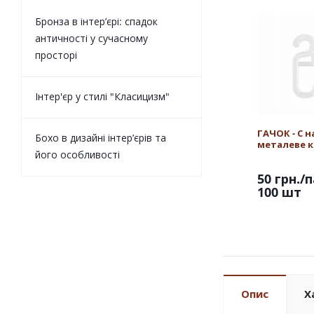
Бронза в інтер’єрі: спадок
античності у сучасному
просторі
Інтер'єр у стилі "Класицизм"
ГАЧОК - С н
Бохо в дизайні інтер’єрів та
металеве к
його особливості
50 грн.
/п
100 шт
Опис
Х