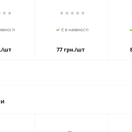
аявності
Є в наявності
.
/шт
77
грн.
/шт
ри