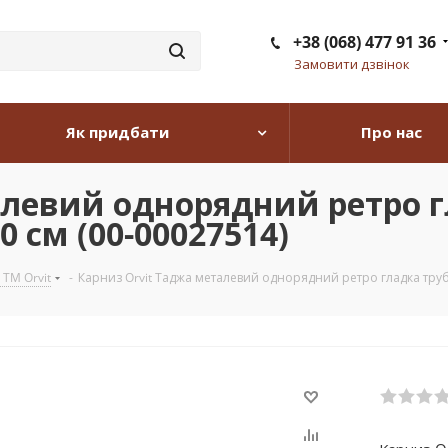
+38 (068) 477 91 36
Замовити дзвінок
Як придбати
Про нас
левий однорядний ретро г
 см (00-00027514)
 TM Orvit
-
Карниз Orvit Таджа металевий однорядний ретро гладка труба