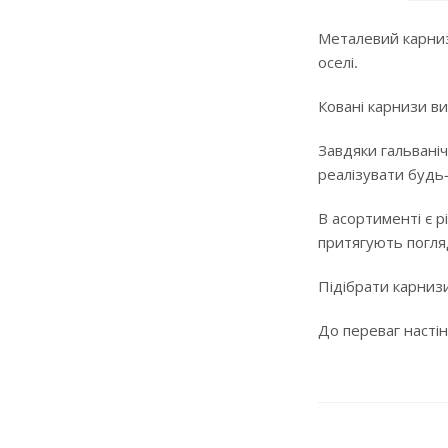
Металевий карниз
оселі.
Ковані карнизи ви
Завдяки гальваніч
реалізувати будь
В асортименті є р
притягують погляд
Підібрати карнизи
До переваг настін