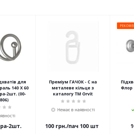
РЕКОМЕ
дхватів для
Преміум ГАЧОК - С на
Підхв
раль 140 Х 60
металеве кільце з
Флор 
а-2шт. (00-
каталогу TM Orvit
806)
Немає в наявності
аявності
ара-2шт.
100
грн.
/пач 100 шт
1