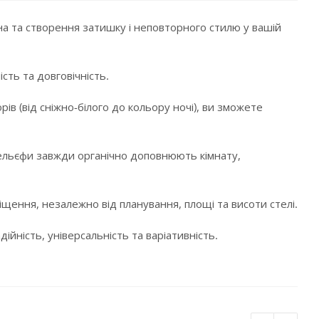
а та створення затишку і неповторного стилю у вашій
сть та довговічність.
в (від сніжно-білого до кольору ночі), ви зможете
і рельєфи завжди органічно доповнюють кімнату,
щення, незалежно від планування, площі та висоти стелі.
ійність, універсальність та варіативність.