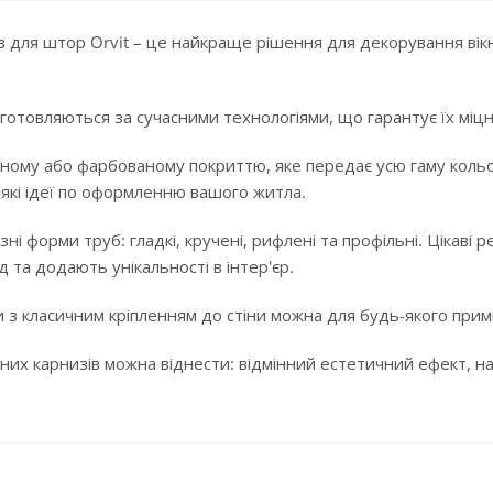
 для штор Orvit – це найкраще рішення для декорування вікн
готовляються за сучасними технологіями, що гарантує їх міцні
ному або фарбованому покриттю, яке передає усю гаму кольорі
-які ідеї по оформленню вашого житла.
ізні форми труб: гладкі, кручені, рифлені та профільні. Цікав
 та додають унікальності в інтер'єр.
 з класичним кріпленням до стіни можна для будь-якого примі
них карнизів можна віднести: відмінний естетичний ефект, над