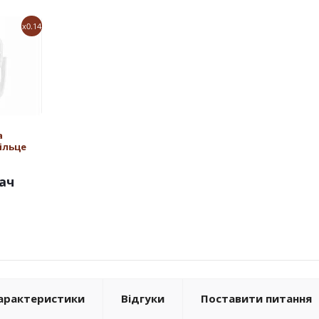
x0.14
а
ільце
ач
арактеристики
Відгуки
Поставити питання