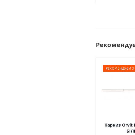
Рекоменду
РЕКОМЕНДУЄМО
Карниз Orvit 
БІЛ