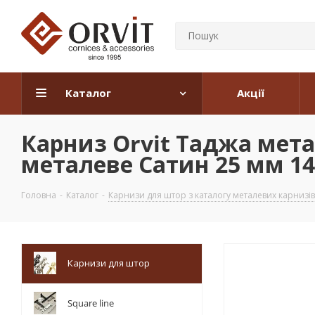
Каталог
Акції
Карниз Orvit Таджа мета
металеве Сатин 25 мм 140
Головна
-
Каталог
-
Карнизи для штор з каталогу металевих карнизів
Карнизи для штор
Square line