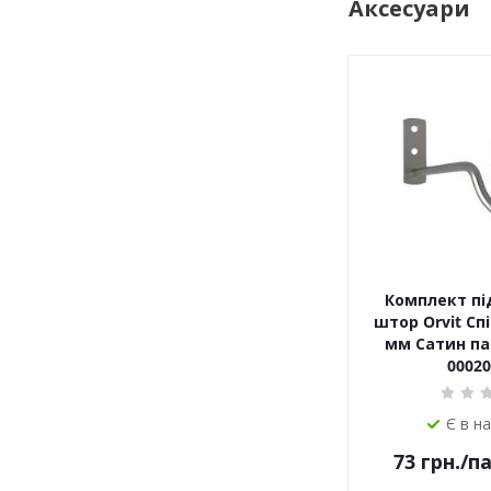
Аксесуари
Комплект пі
штор Orvit Спі
мм Сатин пар
00020
Є в н
73
грн.
/п