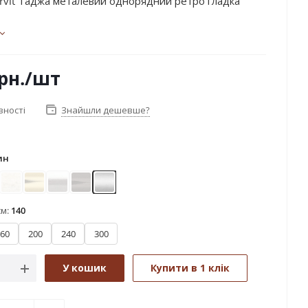
rvit Таджа металевий однорядний ретро гладка
рн.
/шт
вності
Знайшли дешевше?
ин
ктіс
Біле золото
Золото
Нержавіюча сталь
Онікс
Сатин
см:
140
60
200
240
300
У кошик
Купити в 1 клік