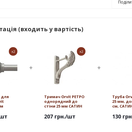
Поділи
ація (входить у вартість)
x2
x2
 для
Тримач Orvit РЕТРО
Труба Or
it
однорядний до
25 мм, д
мм
стіни 25 мм САТИН
см, САТИ
/шт
207 грн.
/шт
130 грн