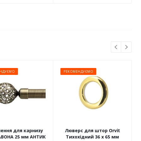
НДУЄМО
РЕКОМЕНДУЄМО
чення для карнизу
Люверс для штор Orvit
САВОНА 25 мм АНТИК
Тихохідний 36 х 65 мм