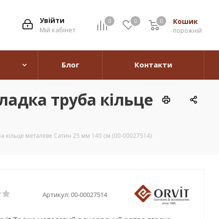
Увійти
Кошик
0
0
0
0
Мій кабінет
порожній
Блог
Контакти
ладка труба кільце
 кільце металеве Сатин 25 мм 140 см (00-00027514)
Артикул:
00-00027514