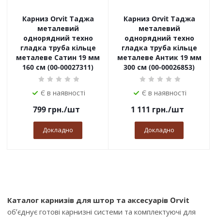
Карниз Orvit Таджа
Карниз Orvit Таджа
металевий
металевий
однорядний техно
однорядний техно
гладка труба кільце
гладка труба кільце
металеве Сатин 19 мм
металеве Антик 19 мм
160 см (00-00027311)
300 см (00-00026853)
Є в наявності
Є в наявності
799
грн.
/шт
1 111
грн.
/шт
Докладно
Докладно
Каталог карнизів для штор та аксесуарів Orvit
об’єднує готові карнизні системи та комплектуючі для