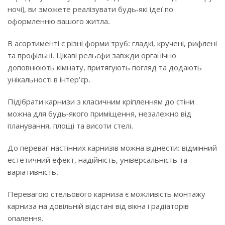
ночі), ви зможете реалізувати будь-які ідеї по
оформленню вашого житла.
В асортименті є різні форми труб: гладкі, кручені, рифлені
та профільні. Цікаві рельєфи завжди органічно
доповнюють кімнату, притягують погляд та додають
унікальності в інтер'єр.
Підібрати карнизи з класичним кріпленням до стіни
можна для будь-якого приміщення, незалежно від
планування, площі та висоти стелі.
До переваг настінних карнизів можна віднести: відмінний
естетичний ефект, надійність, універсальність та
варіативність.
Перевагою стельового карниза є можливість монтажу
карниза на довільній відстані від вікна і радіаторів
опалення.