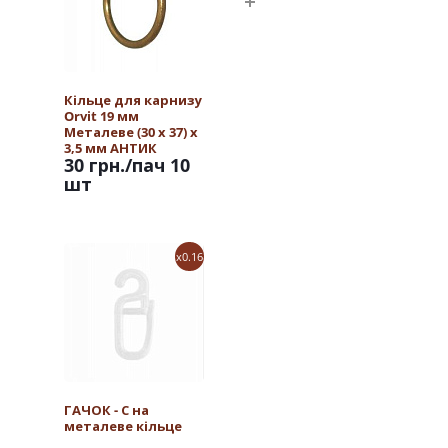
Кільце для карнизу
Orvit 19 мм
Металеве (30 х 37) х
3,5 мм АНТИК
30 грн.
/пач 10
шт
x0.16
ГАЧОК - С на
металеве кільце