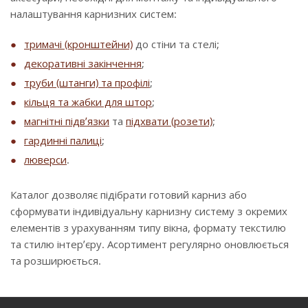
налаштування карнизних систем:
тримачі (кронштейни)
до стіни та стелі;
декоративні закінчення
;
труби (штанги) та профілі
;
кільця та жабки для штор
;
магнітні підв’язки
та
підхвати (розети)
;
гардинні палиці
;
люверси
.
Каталог дозволяє підібрати готовий карниз або
сформувати індивідуальну карнизну систему з окремих
елементів з урахуванням типу вікна, формату текстилю
та стилю інтер’єру. Асортимент регулярно оновлюється
та розширюється.