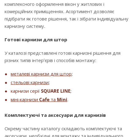
комплексного оформлення вікон у житлових і
комерційних приміщеннях. Асортимент дозволяє
підібрати як готове рішення, так і зібрати індивідуальну
карнизну систему.
Готові карнизи для штор
У каталозі представлені готові карнизні рішення для
різних типів інтер’єрів і способів монтажу:
металеві карнизи для штор
;
стельові карнизи
;
карнизи серії
SQUARE LINE
;
міні-карнизи
Cafe
та
Mini
.
Комплектуючі та аксесуари для карнизів
Окрему частину каталогу складають комплектуючі та
аксесуари, необхідні для монтажу та індивідуального