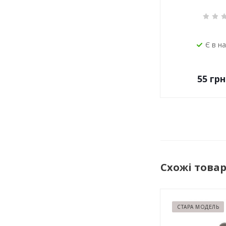
Є в н
55
грн
Схожі това
СТАРА МОДЕЛЬ