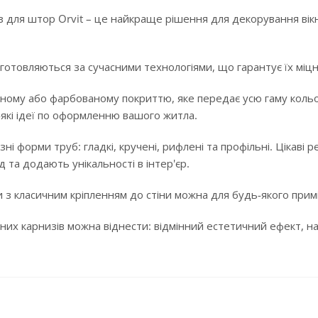
 для штор Orvit – це найкраще рішення для декорування вікн
готовляються за сучасними технологіями, що гарантує їх міцні
ному або фарбованому покриттю, яке передає усю гаму кольорі
-які ідеї по оформленню вашого житла.
ізні форми труб: гладкі, кручені, рифлені та профільні. Цікав
 та додають унікальності в інтер'єр.
 з класичним кріпленням до стіни можна для будь-якого примі
них карнизів можна віднести: відмінний естетичний ефект, над