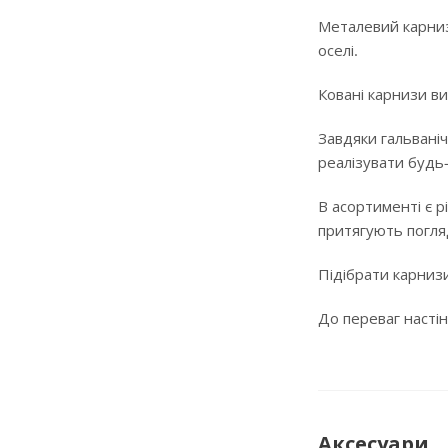
Металевий карниз
оселі.
Ковані карнизи ви
Завдяки гальваніч
реалізувати будь
В асортименті є р
притягують погляд
Підібрати карнизи
До переваг настін
Аксесуари