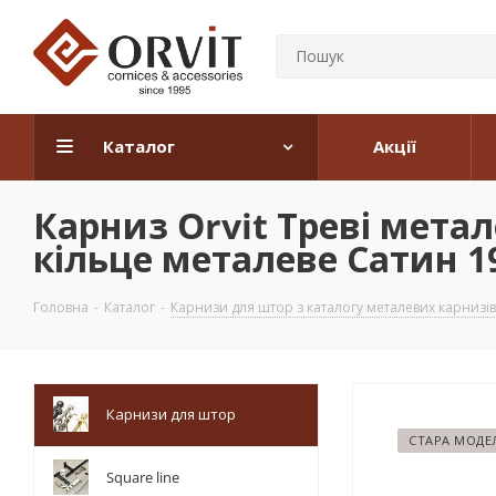
Каталог
Акції
Карниз Orvit Треві мета
кільце металеве Сатин 19
Головна
-
Каталог
-
Карнизи для штор з каталогу металевих карнизів
Карнизи для штор
СТАРА МОДЕ
Square line