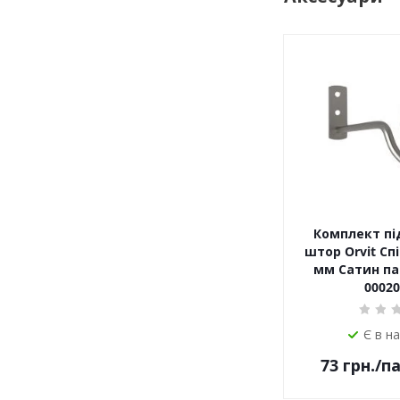
Комплект пі
штор Orvit Спі
мм Сатин пар
00020
Є в н
73
грн.
/п