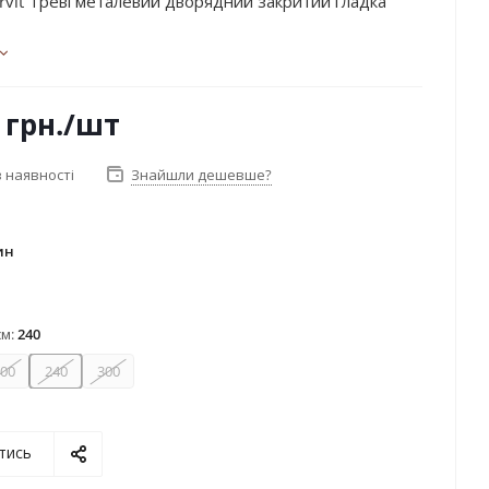
rvit Треві металевий дворядний закритий гладка
грн.
/шт
 наявності
Знайшли дешевше?
ин
см:
240
00
240
300
тись