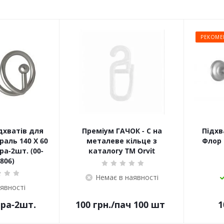
РЕКОМЕ
дхватів для
Преміум ГАЧОК - С на
Підхв
раль 140 Х 60
металеве кільце з
Флор 
а-2шт. (00-
каталогу TM Orvit
806)
Немає в наявності
аявності
ара-2шт.
100
грн.
/пач 100 шт
1