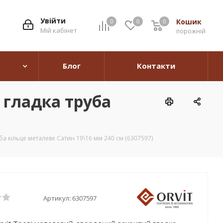
Увійти
Кошик
0
0
0
0
Мій кабінет
порожній
Блог
Контакти
 гладка труба
ба кільце металеве Сатин 19\16 мм 240 см (6307597)
Артикул:
6307597