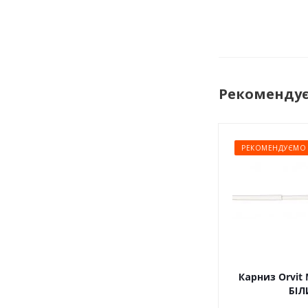
Рекоменду
РЕКОМЕНДУЄМО
Карниз Orvit 
БІЛ