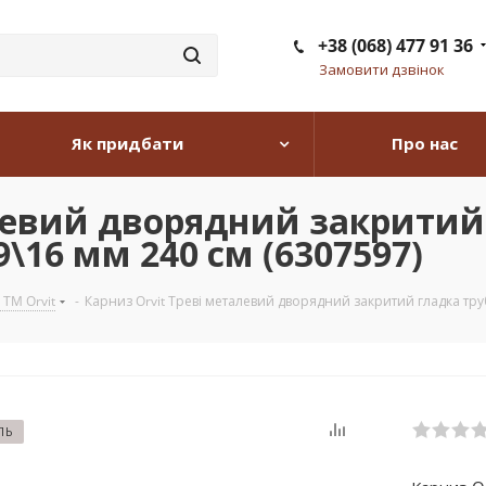
+38 (068) 477 91 36
Замовити дзвінок
Як придбати
Про нас
левий дворядний закритий
\16 мм 240 см (6307597)
 TM Orvit
-
Карниз Orvit Треві металевий дворядний закритий гладка тру
ЛЬ