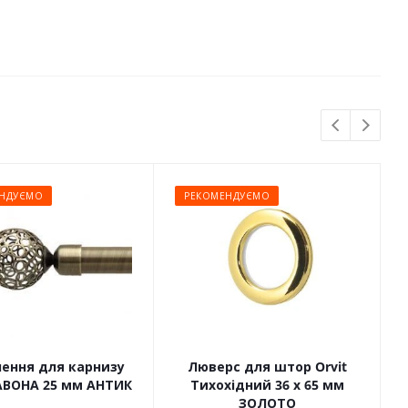
НДУЄМО
РЕКОМЕНДУЄМО
чення для карнизу
Люверс для штор Orvit
САВОНА 25 мм АНТИК
Тихохідний 36 х 65 мм
ЗОЛОТО