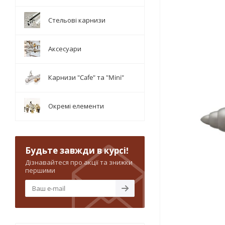
Стельові карнизи
Аксесуари
Карнизи "Cafe" та "Mini"
Окремі елементи
Будьте завжди в курсі!
Дізнавайтеся про акції та знижки
першими