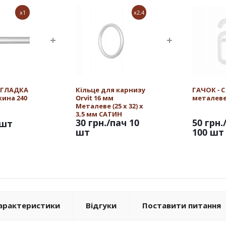
x1
x2.4
t ГЛАДКА
Кільце для карнизу
ГАЧОК - С
жина 240
Orvit 16 мм
металеве
Металеве (25 х 32) х
3,5 мм САТИН
30 грн.
/пач 10
50 грн.
/шт
шт
100 шт
арактеристики
Відгуки
Поставити питання