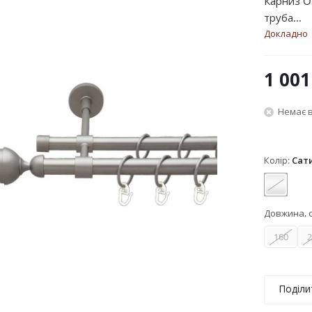
Карниз O
труба...
Докладно
1 001
Немає в
Колір:
Сат
Сатин
Довжина, 
160
2
Поділи