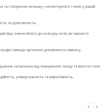
а та створення затишку і неповторного стилю у вашій
сть та довговічність.
в (від сніжно-білого до кольору ночі), ви зможете
і рельєфи завжди органічно доповнюють кімнату,
щення, незалежно від планування, площі та висоти стелі.
ійність, універсальність та варіативність.