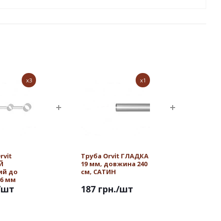
x3
x1
rvit
Труба Orvit ГЛАДКА
Й
19 мм, довжина 240
ий до
см, САТИН
16 мм
/шт
187 грн.
/шт