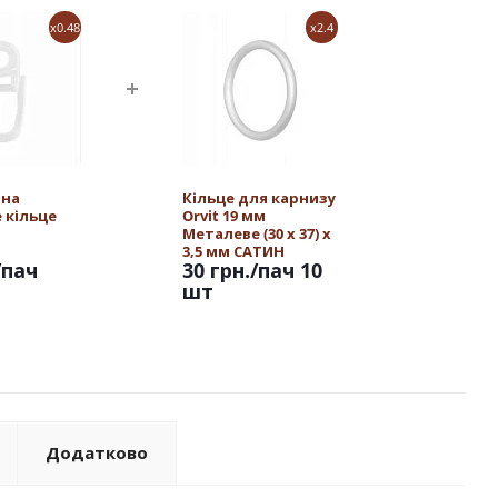
x0.48
x2.4
 на
Кільце для карнизу
 кільце
Orvit 19 мм
Металеве (30 х 37) х
3,5 мм САТИН
/пач
30 грн.
/пач 10
шт
Додатково