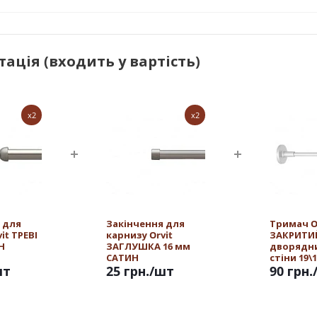
ація (входить у вартість)
x2
x2
 для
Закінчення для
Тримач O
it ТРЕВІ
карнизу Orvit
ЗАКРИТИ
Н
ЗАГЛУШКА 16 мм
дворядн
САТИН
стіни 19\
шт
25 грн.
/шт
САТИН
90 грн.