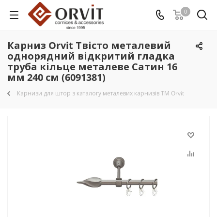
0
Карниз Orvit Твісто металевий
однорядний відкритий гладка
труба кільце металеве Сатин 16
мм 240 см (6091381)
Карнизи для штор з каталогу металевих карнизів TM Orvit