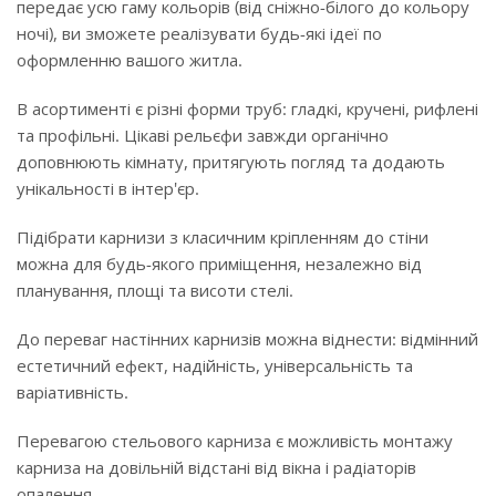
передає усю гаму кольорів (від сніжно-білого до кольору
ночі), ви зможете реалізувати будь-які ідеї по
оформленню вашого житла.
В асортименті є різні форми труб: гладкі, кручені, рифлені
та профільні. Цікаві рельєфи завжди органічно
доповнюють кімнату, притягують погляд та додають
унікальності в інтер'єр.
Підібрати карнизи з класичним кріпленням до стіни
можна для будь-якого приміщення, незалежно від
планування, площі та висоти стелі.
До переваг настінних карнизів можна віднести: відмінний
естетичний ефект, надійність, універсальність та
варіативність.
Перевагою стельового карниза є можливість монтажу
карниза на довільній відстані від вікна і радіаторів
опалення.