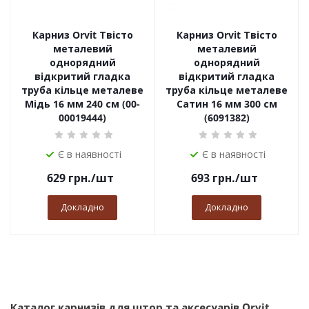
Карниз Orvit Твісто
Карниз Orvit Твісто
металевий
металевий
однорядний
однорядний
відкритий гладка
відкритий гладка
труба кільце металеве
труба кільце металеве
Мідь 16 мм 240 см (00-
Сатин 16 мм 300 см
00019444)
(6091382)
Є в наявності
Є в наявності
629
грн.
/шт
693
грн.
/шт
Докладно
Докладно
Каталог карнизів для штор та аксесуарів Orvit