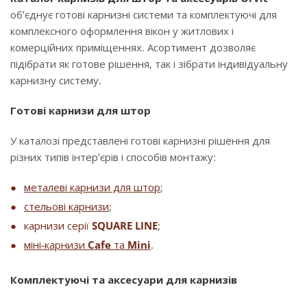
об’єднує готові карнизні системи та комплектуючі для
комплексного оформлення вікон у житлових і
комерційних приміщеннях. Асортимент дозволяє
підібрати як готове рішення, так і зібрати індивідуальну
карнизну систему.
Готові карнизи для штор
У каталозі представлені готові карнизні рішення для
різних типів інтер’єрів і способів монтажу:
металеві карнизи для штор
;
стельові карнизи
;
карнизи серії
SQUARE LINE
;
міні-карнизи
Cafe
та
Mini
.
Комплектуючі та аксесуари для карнизів