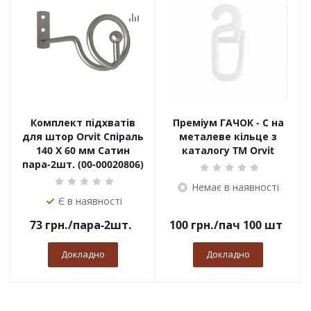
Комплект підхватів
Преміум ГАЧОК - С на
для штор Orvit Спіраль
металеве кільце з
140 Х 60 мм Сатин
каталогу TM Orvit
пара-2шт. (00-00020806)
Немає в наявності
Є в наявності
73
грн.
/пара-2шт.
100
грн.
/пач 100 шт
Докладно
Докладно