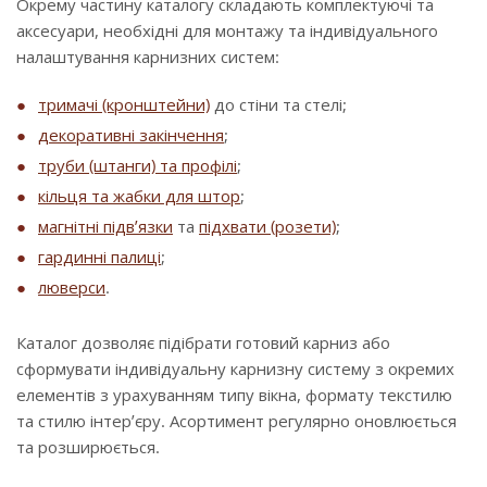
Окрему частину каталогу складають комплектуючі та
аксесуари, необхідні для монтажу та індивідуального
налаштування карнизних систем:
тримачі (кронштейни)
до стіни та стелі;
декоративні закінчення
;
труби (штанги) та профілі
;
кільця та жабки для штор
;
магнітні підв’язки
та
підхвати (розети)
;
гардинні палиці
;
люверси
.
Каталог дозволяє підібрати готовий карниз або
сформувати індивідуальну карнизну систему з окремих
елементів з урахуванням типу вікна, формату текстилю
та стилю інтер’єру. Асортимент регулярно оновлюється
та розширюється.