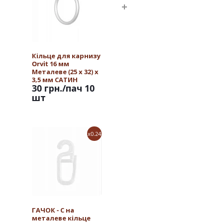
Кільце для карнизу
Orvit 16 мм
Металеве (25 х 32) х
3,5 мм САТИН
30 грн.
/пач 10
шт
x0.24
ГАЧОК - С на
металеве кільце