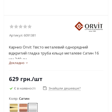
Артикул:
6091381
Карниз Orvit Твісто металевий однорядний
відкритий гладка труба кільце металеве Сатин 16
мм 240 см...
Докладно
629
грн.
/шт
Є в наявності
Знайшли дешевше?
Колір:
Сатин
Золото
Мідь
Сатин