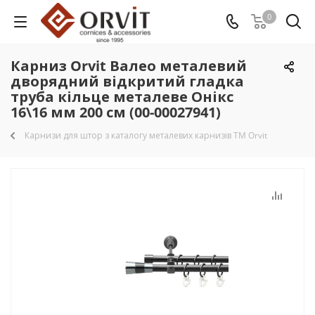
0
Карниз Orvit Валео металевий
дворядний відкритий гладка
труба кільце металеве Онікс
16\16 мм 200 см (00-00027941)
Карнизи для штор з каталогу металевих карнизів TM Orvit