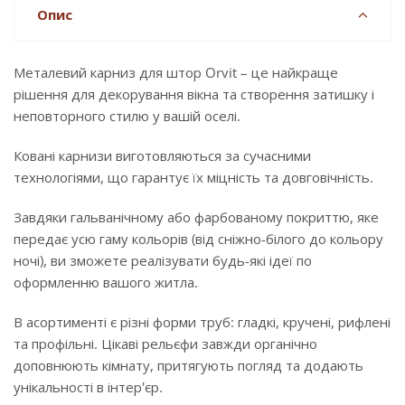
Опис
Металевий карниз для штор Orvit – це найкраще
рішення для декорування вікна та створення затишку і
неповторного стилю у вашій оселі.
Ковані карнизи виготовляються за сучасними
технологіями, що гарантує їх міцність та довговічність.
Завдяки гальванічному або фарбованому покриттю, яке
передає усю гаму кольорів (від сніжно-білого до кольору
ночі), ви зможете реалізувати будь-які ідеї по
оформленню вашого житла.
В асортименті є різні форми труб: гладкі, кручені, рифлені
та профільні. Цікаві рельєфи завжди органічно
доповнюють кімнату, притягують погляд та додають
унікальності в інтер'єр.