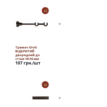
x2
Тримач Orvit
ВІДКРИТИЙ
дворядний до
стіни 16\16 мм
107 грн.
/шт
ОНІКС
x2