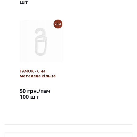
шт
x0.4
ГАЧОК - С на
металеве кільце
50 грн.
/пач
100 шт