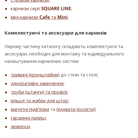
карнизи серії
SQUARE LINE
;
міні-карнизи
Cafe
та
Mini
.
Комплектуючі та аксесуари для карнизів
Окрему частину каталогу складають комплектуючі та
аксесуари, необхідні для монтажу та індивідуального
налаштування карнизних систем:
тримачі (кронштейни)
до стіни та стелі;
декоративні закінчення
;
труби (штанги) та профілі
;
кільця та жабки для штор
;
магнітні підв’язки
та
підхвати (розети)
;
гардинні палиці
;
люверси
.