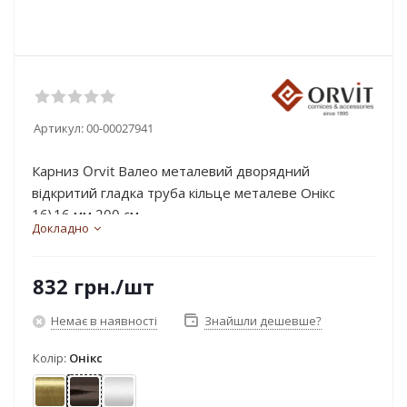
Артикул:
00-00027941
Карниз Orvit Валео металевий дворядний
відкритий гладка труба кільце металеве Онікс
16\16 мм 200 см...
Докладно
832
грн.
/шт
Немає в наявності
Знайшли дешевше?
Колір:
Онікс
Антик
Онікс
Сатин