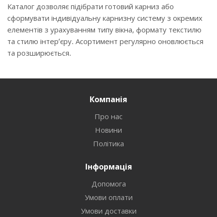
Каталог дозволяє підібрати готовий карниз або
сформувати індивідуальну карнизну систему з окремих
елементів з урахуванням типу вікна, формату текстилю
та стилю інтер’єру. Асортимент регулярно оновлюється
та розширюється.
Компанія
Про нас
Новини
Політика
Інформація
Допомога
Умови оплати
Умови доставки