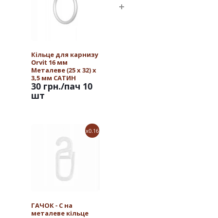
Кільце для карнизу
Orvit 16 мм
Металеве (25 х 32) х
3,5 мм САТИН
30 грн.
/пач 10
шт
x0.16
ГАЧОК - С на
металеве кільце