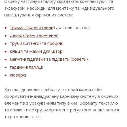
Окрему частину каталогу складають комплектуючі та
аксесуари, необхідні для монтажу та індивідуального
налаштування карнизних систем:
тримачі (кронштейни)
до стіни та стелі;
декоративні закінчення
;
труби (штанги) та профілі
;
кільця та жабки для штор
;
магнітні підв’язки
та
підхвати (розети)
;
гардинні палиці
;
люверси
.
Каталог дозволяє підібрати готовий карниз або
сформувати індивідуальну карнизну систему з окремих
елементів з урахуванням типу вікна, формату текстилю
та стилю інтер’єру. Асортимент регулярно оновлюється
та розширюється.