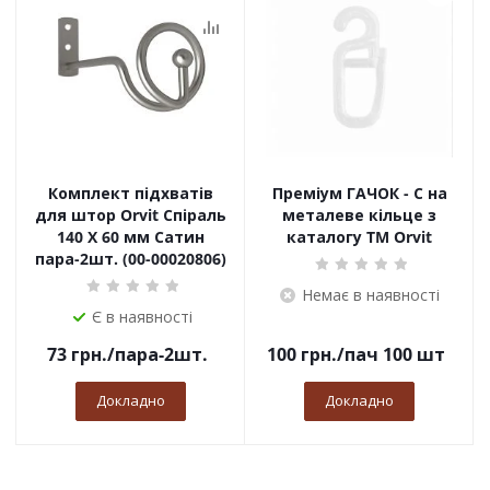
Комплект підхватів
Преміум ГАЧОК - С на
для штор Orvit Спіраль
металеве кільце з
140 Х 60 мм Сатин
каталогу TM Orvit
пара-2шт. (00-00020806)
Немає в наявності
Є в наявності
73
грн.
/пара-2шт.
100
грн.
/пач 100 шт
Докладно
Докладно