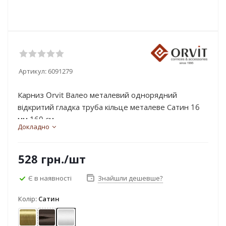
Артикул:
6091279
Карниз Orvit Валео металевий однорядний
відкритий гладка труба кільце металеве Сатин 16
мм 160 см...
Докладно
528
грн.
/шт
Є в наявності
Знайшли дешевше?
Колір:
Сатин
Антик
Онікс
Сатин