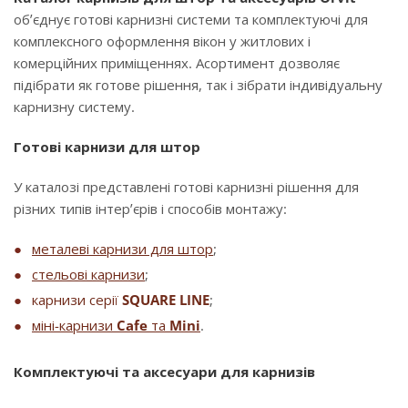
об’єднує готові карнизні системи та комплектуючі для
комплексного оформлення вікон у житлових і
комерційних приміщеннях. Асортимент дозволяє
підібрати як готове рішення, так і зібрати індивідуальну
карнизну систему.
Готові карнизи для штор
У каталозі представлені готові карнизні рішення для
різних типів інтер’єрів і способів монтажу:
металеві карнизи для штор
;
стельові карнизи
;
карнизи серії
SQUARE LINE
;
міні-карнизи
Cafe
та
Mini
.
Комплектуючі та аксесуари для карнизів