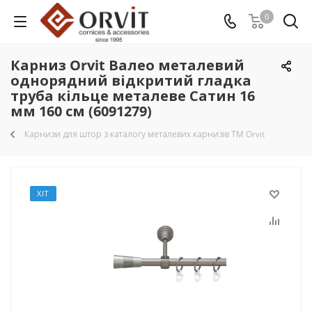
0
Карниз Orvit Валео металевий
однорядний відкритий гладка
труба кільце металеве Сатин 16
мм 160 см (6091279)
Карнизи для штор з каталогу металевих карнизів TM Orvit
ХІТ