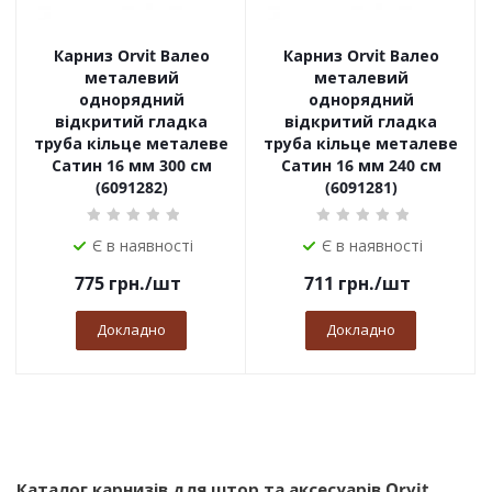
Карниз Orvit Валео
Карниз Orvit Валео
металевий
металевий
однорядний
однорядний
відкритий гладка
відкритий гладка
труба кільце металеве
труба кільце металеве
Сатин 16 мм 300 см
Сатин 16 мм 240 см
(6091282)
(6091281)
Є в наявності
Є в наявності
775
грн.
/шт
711
грн.
/шт
Докладно
Докладно
Каталог карнизів для штор та аксесуарів Orvit