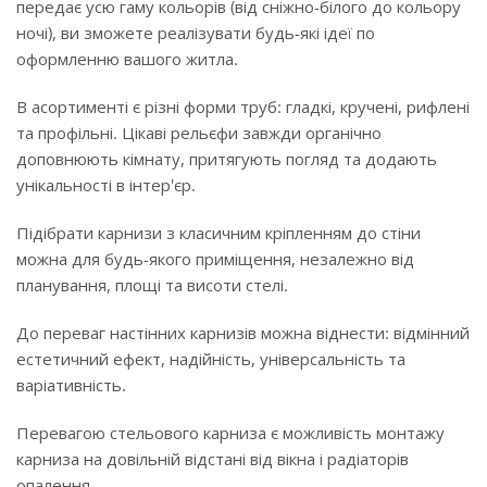
передає усю гаму кольорів (від сніжно-білого до кольору
ночі), ви зможете реалізувати будь-які ідеї по
оформленню вашого житла.
В асортименті є різні форми труб: гладкі, кручені, рифлені
та профільні. Цікаві рельєфи завжди органічно
доповнюють кімнату, притягують погляд та додають
унікальності в інтер'єр.
Підібрати карнизи з класичним кріпленням до стіни
можна для будь-якого приміщення, незалежно від
планування, площі та висоти стелі.
До переваг настінних карнизів можна віднести: відмінний
естетичний ефект, надійність, універсальність та
варіативність.
Перевагою стельового карниза є можливість монтажу
карниза на довільній відстані від вікна і радіаторів
опалення.