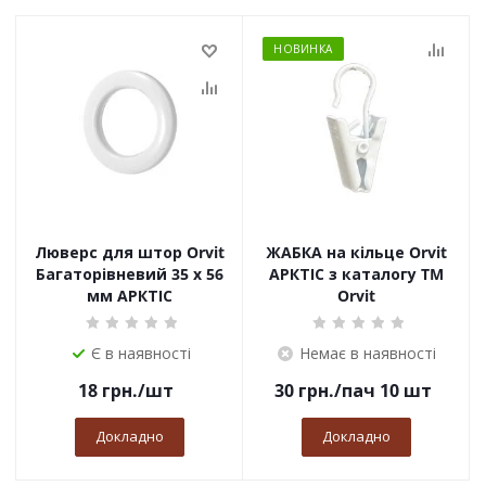
НОВИНКА
Люверс для штор Orvit
ЖАБКА на кільце Orvit
Багаторівневий 35 х 56
АРКТІС з каталогу TM
мм АРКТІС
Orvit
Є в наявності
Немає в наявності
18
грн.
/шт
30
грн.
/пач 10 шт
Докладно
Докладно