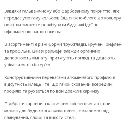
Завдяки гальванічному або фарбованому покриттю, яке
передає усю гаму кольорів (від сніжно-білого до кольору
ночі), ви зможете реалізувати будь-які ідеї по
оформленню вашого житла.
В асортименті є різні форми труб:гладкі, кручені, рифлені
та профільні. Цікаві рельєфи завжди органічно
доповнюють кімнату, притягують погляд та додають
унікальності в інтер'єр.
Конструктивними перевагами алюмінієвого профілю є
відсутність кілець і те, що гачок схований всередині
профілю та рухається по всій довжині карнизу.
Підібрати карнизи з класичним кріпленням до стіни
можна для будь-якого приміщення, незалежно від
планування, площі та висоти стелі.