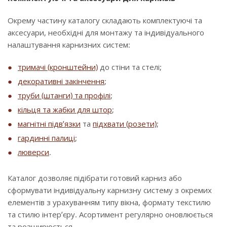
Окрему частину каталогу складають комплектуючі та
аксесуари, необхідні для монтажу та індивідуального
налаштування карнизних систем:
тримачі (кронштейни)
до стіни та стелі;
декоративні закінчення
;
труби (штанги) та профілі
;
кільця та жабки для штор
;
магнітні підв’язки
та
підхвати (розети)
;
гардинні палиці
;
люверси
.
Каталог дозволяє підібрати готовий карниз або
сформувати індивідуальну карнизну систему з окремих
елементів з урахуванням типу вікна, формату текстилю
та стилю інтер’єру. Асортимент регулярно оновлюється
та розширюється.