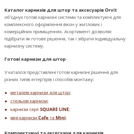
Каталог карнизів для штор та аксесуарів Orvit
об’єднує готові карнизні системи та комплектуючі для
комплексного оформлення вікон у житлових і
комерційних приміщеннях. Асортимент дозволяє
підібрати як готове рішення, так і зібрати індивідуальну
карнизну систему.
Готові карнизи для штор
У каталозі представлені готові карнизні рішення для
різних типів інтер’єрів і способів монтажу:
металеві карнизи для штор
;
стельові карнизи
;
карнизи серії
SQUARE LINE
;
міні-карнизи
Cafe
та
Mini
.
Комплектуючі та аксесуари для карнизів