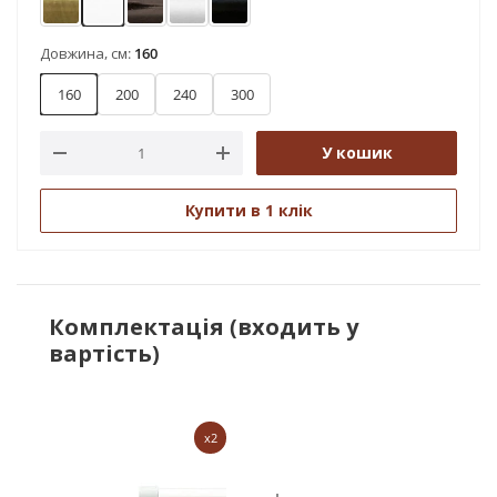
Антик
Арктіс
Онікс
Сатин
Чорний оксамит
Довжина, см:
160
160
200
240
300
У кошик
Купити в 1 клік
Комплектація (входить у
вартість)
x2