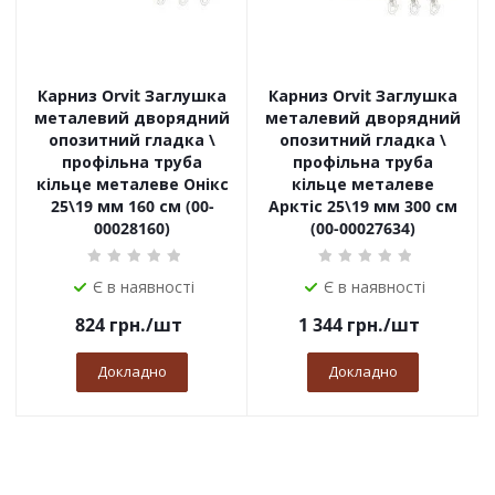
Карниз Orvit Заглушка
Карниз Orvit Заглушка
металевий дворядний
металевий дворядний
опозитний гладка \
опозитний гладка \
профільна труба
профільна труба
кільце металеве Онікс
кільце металеве
25\19 мм 160 см (00-
Арктіс 25\19 мм 300 см
00028160)
(00-00027634)
Є в наявності
Є в наявності
824
грн.
/шт
1 344
грн.
/шт
Докладно
Докладно