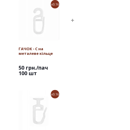
x0.16
ГАЧОК - С на
металеве кільце
50 грн.
/пач
100 шт
x0.16