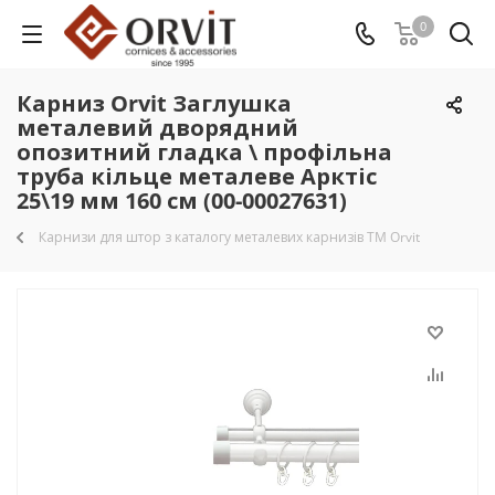
0
Карниз Orvit Заглушка
металевий дворядний
опозитний гладка \ профільна
труба кільце металеве Арктіс
25\19 мм 160 см (00-00027631)
Карнизи для штор з каталогу металевих карнизів TM Orvit