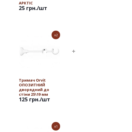
АРКТІС
25 грн.
/шт
x2
Тримач Orvit
ОПОЗИТНИЙ
дворядний до
стіни 25\19 мм
125 грн.
/шт
АРКТІС
x1