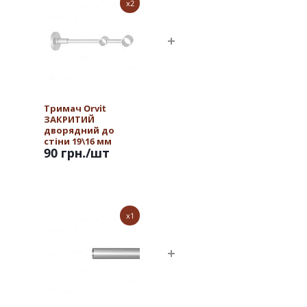
x2
Тримач Orvit
ЗАКРИТИЙ
дворядний до
стіни 19\16 мм
90 грн.
/шт
САТИН
x1