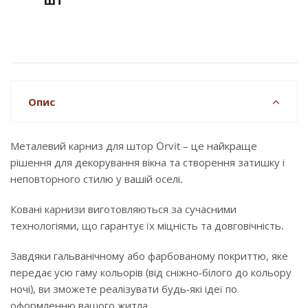
шт
Опис
Металевий карниз для штор Orvit – це найкраще
рішення для декорування вікна та створення затишку і
неповторного стилю у вашій оселі.
Ковані карнизи виготовляються за сучасними
технологіями, що гарантує їх міцність та довговічність.
Завдяки гальванічному або фарбованому покриттю, яке
передає усю гаму кольорів (від сніжно-білого до кольору
ночі), ви зможете реалізувати будь-які ідеї по
оформленню вашого житла.