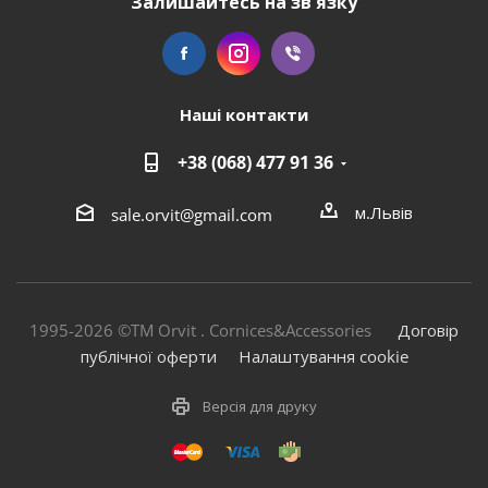
Залишайтесь на зв'язку
Наші контакти
+38 (068) 477 91 36
м.Львів
sale.orvit@gmail.com
1995-2026 ©TM Orvit . Cornices&Accessories
Договір
публічної оферти
Налаштування cookie
Версія для друку