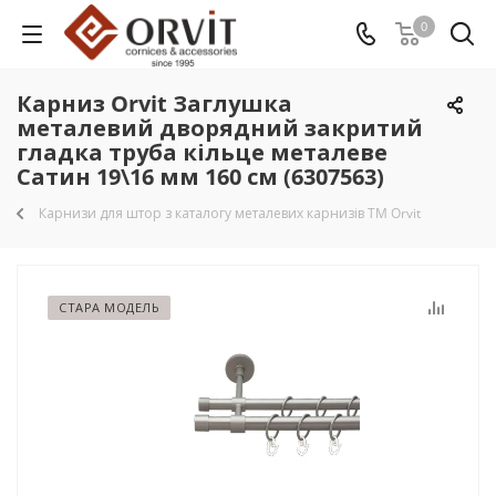
0
Карниз Orvit Заглушка
металевий дворядний закритий
гладка труба кільце металеве
Сатин 19\16 мм 160 см (6307563)
Карнизи для штор з каталогу металевих карнизів TM Orvit
СТАРА МОДЕЛЬ