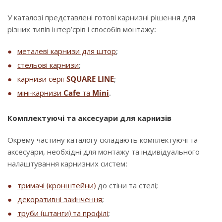
У каталозі представлені готові карнизні рішення для
різних типів інтер’єрів і способів монтажу:
металеві карнизи для штор
;
стельові карнизи
;
карнизи серії
SQUARE LINE
;
міні-карнизи
Cafe
та
Mini
.
Комплектуючі та аксесуари для карнизів
Окрему частину каталогу складають комплектуючі та
аксесуари, необхідні для монтажу та індивідуального
налаштування карнизних систем:
тримачі (кронштейни)
до стіни та стелі;
декоративні закінчення
;
труби (штанги) та профілі
;