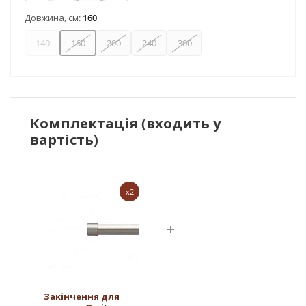
Довжина, см:
160
140
160
200
240
300
Комплектація (входить у
вартість)
x2
Закінчення для