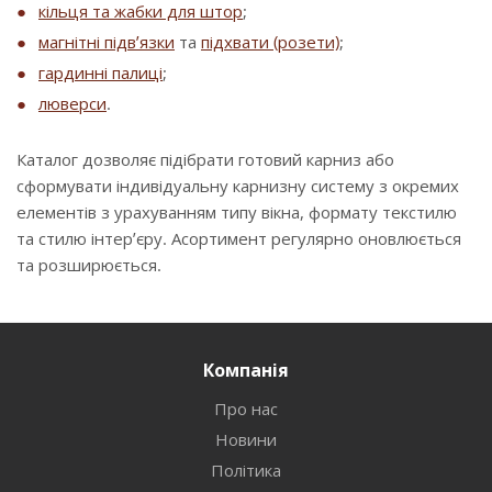
кільця та жабки для штор
;
магнітні підв’язки
та
підхвати (розети)
;
гардинні палиці
;
люверси
.
Каталог дозволяє підібрати готовий карниз або
сформувати індивідуальну карнизну систему з окремих
елементів з урахуванням типу вікна, формату текстилю
та стилю інтер’єру. Асортимент регулярно оновлюється
та розширюється.
Компанія
Про нас
Новини
Політика