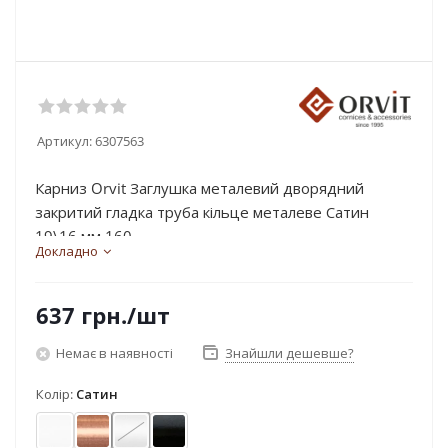
Артикул:
6307563
Карниз Orvit Заглушка металевий дворядний
закритий гладка труба кільце металеве Сатин
19\16 мм 160...
Докладно
637
грн.
/шт
Немає в наявності
Знайшли дешевше?
Колір:
Сатин
Арктіс
Мідь
Сатин
Чорний оксамит