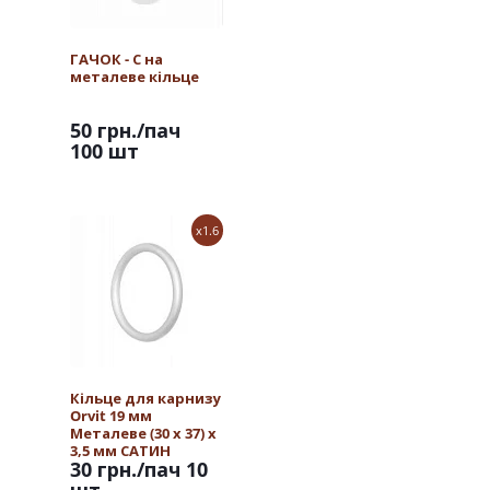
ГАЧОК - С на
металеве кільце
50 грн.
/пач
100 шт
x1.6
Кільце для карнизу
Orvit 19 мм
Металеве (30 х 37) х
3,5 мм САТИН
30 грн.
/пач 10