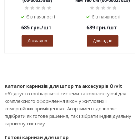
(00-00027535)
мм 160 см (00-00027029)
Є в наявності
Є в наявності
685
грн.
/шт
689
грн.
/шт
Докладно
Докладно
Каталог карнизів для штор та аксесуарів Orvit
об’єднує готові карнизні системи та комплектуючі для
комплексного оформлення вікон у житлових і
комерційних приміщеннях. Асортимент дозволяє
підібрати як готове рішення, так і зібрати індивідуальну
карнизну систему.
Готові карнизи для штор