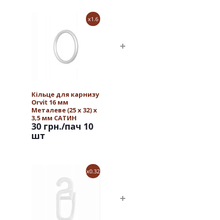
x1.6
Кільце для карнизу
Orvit 16 мм
Металеве (25 х 32) х
3,5 мм САТИН
30 грн.
/пач 10
шт
x0.32