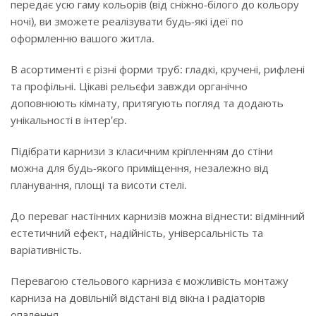
передає усю гаму кольорів (від сніжно-білого до кольору
ночі), ви зможете реалізувати будь-які ідеї по
оформленню вашого житла.
В асортименті є різні форми труб: гладкі, кручені, рифлені
та профільні. Цікаві рельєфи завжди органічно
доповнюють кімнату, притягують погляд та додають
унікальності в інтер'єр.
Підібрати карнизи з класичним кріпленням до стіни
можна для будь-якого приміщення, незалежно від
планування, площі та висоти стелі.
До переваг настінних карнизів можна віднести: відмінний
естетичний ефект, надійність, універсальність та
варіативність.
Перевагою стельового карниза є можливість монтажу
карниза на довільній відстані від вікна і радіаторів
опалення.