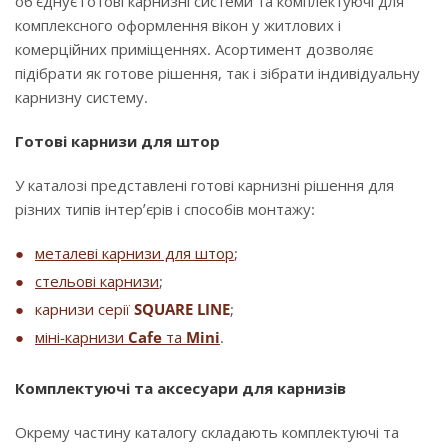
об’єднує готові карнизні системи та комплектуючі для
комплексного оформлення вікон у житлових і
комерційних приміщеннях. Асортимент дозволяє
підібрати як готове рішення, так і зібрати індивідуальну
карнизну систему.
Готові карнизи для штор
У каталозі представлені готові карнизні рішення для
різних типів інтер’єрів і способів монтажу:
металеві карнизи для штор
;
стельові карнизи
;
карнизи серії
SQUARE LINE
;
міні-карнизи
Cafe
та
Mini
.
Комплектуючі та аксесуари для карнизів
Окрему частину каталогу складають комплектуючі та