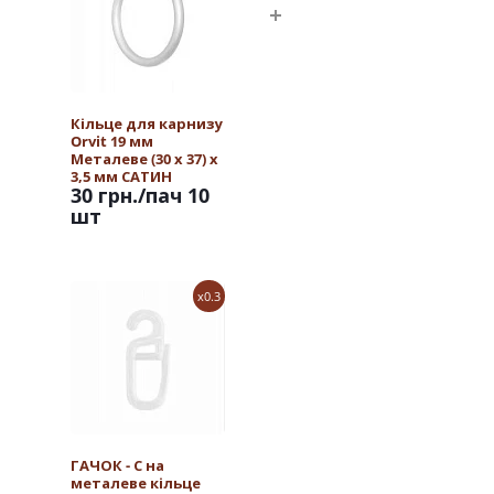
Кільце для карнизу
Orvit 19 мм
Металеве (30 х 37) х
3,5 мм САТИН
30 грн.
/пач 10
шт
x0.3
ГАЧОК - С на
металеве кільце