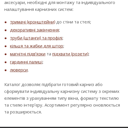
аксесуари, необхідні для монтажу та індивідуального
налаштування карнизних систем:
тримачі (кронштейни)
до стіни та стелі;
декоративні закінчення
;
труби (штанги) та профілі
;
кільця та жабки для штор
;
магнітні підв’язки
та
підхвати (розети)
;
гардинні палиці
;
люверси
.
Каталог дозволяє підібрати готовий карниз або
сформувати індивідуальну карнизну систему з окремих
елементів з урахуванням типу вікна, формату текстилю
та стилю інтер’єру. Асортимент регулярно оновлюється
та розширюється.