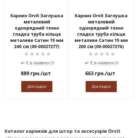
Карниз Orvit Заглушка
Карниз Orvit Заглушка
металевий
металевий
однорядний техно
однорядний техно
гладка труба кільце
гладка труба кільце
металеве Сатин 19 мм
металеве Сатин 19 мм
240 см (00-00027277)
200 см (00-00027276)
Є в наявності
Є в наявності
889
грн.
/шт
663
грн.
/шт
Докладно
Докладно
Каталог карнизів для штор та аксесуарів Orvit