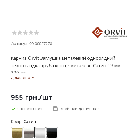
Артикул:
00-00027278
Карниз Orvit Заглушка металевий однорядний
техно гладка труба кільце металеве Сатин 19 мм
300 см...
Докладно
955
грн.
/шт
Є в наявності
Знайшли дешевше?
Колір:
Сатин
Антик
Нержавіюча сталь
Сатин
Чорний оксамит