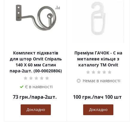
Комплект підхватів
Преміум ГАЧОК - С на
для штор Orvit Спіраль
металеве кільце з
140 Х 60 мм Сатин
каталогу TM Orvit
пара-2шт. (00-00020806)
Немає в наявності
Є в наявності
73
грн.
/пара-2шт.
100
грн.
/пач 100 шт
Докладно
Докладно