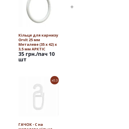
Кільце для карнизу
Orvit 25 мм
Металеве (35 х 42) х
3,5 мм АРКТІС
35 грн.
/пач 10
шт
x0.3
ГАЧОК - С на