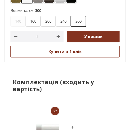
Антик
Арктіс
Нержавіюча сталь
Онікс
Сатин
Чорний оксамит
Довжина, см:
300
140
160
200
240
300
У кошик
Купити в 1 клік
Комплектація (входить у
вартість)
x2