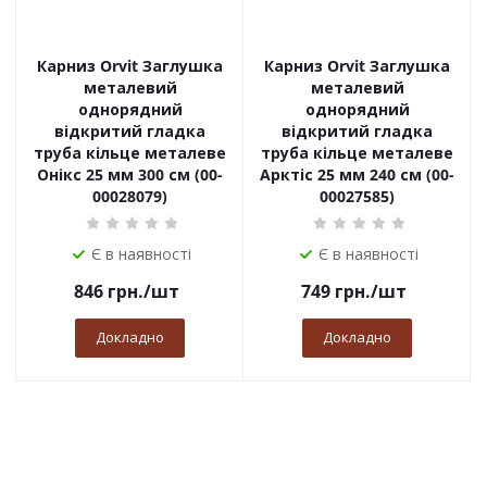
Карниз Orvit Заглушка
Карниз Orvit Заглушка
металевий
металевий
однорядний
однорядний
відкритий гладка
відкритий гладка
труба кільце металеве
труба кільце металеве
Онікс 25 мм 300 см (00-
Арктіс 25 мм 240 см (00-
00028079)
00027585)
Є в наявності
Є в наявності
846
грн.
/шт
749
грн.
/шт
Докладно
Докладно