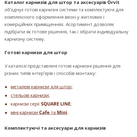
Каталог карнизів для штор та аксесуарів Orvit
об’єднує готові карнизні системи та комплектуючі для
комплексного оформлення вікон у житлових і
комерційних приміщеннях. Асортимент дозволяє
підібрати як готове рішення, так і зібрати індивідуальну
карнизну систему.
Готові карнизи для штор
У каталозі представлені готові карнизні рішення для
різних типів інтер’єрів і способів монтажу:
металеві карнизи для штор
;
стельові карнизи
;
карнизи серії
SQUARE LINE
;
міні-карнизи
Cafe
та
Mini
.
Комплектуючі та аксесуари для карнизів