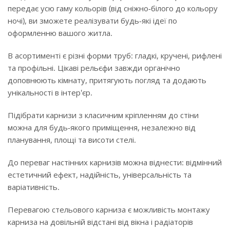
передає усю гаму кольорів (від сніжно-білого до кольору
ночі), ви зможете реалізувати будь-які ідеї по
оформленню вашого житла.
В асортименті є різні форми труб: гладкі, кручені, рифлені
та профільні. Цікаві рельєфи завжди органічно
доповнюють кімнату, притягують погляд та додають
унікальності в інтер'єр.
Підібрати карнизи з класичним кріпленням до стіни
можна для будь-якого приміщення, незалежно від
планування, площі та висоти стелі.
До переваг настінних карнизів можна віднести: відмінний
естетичний ефект, надійність, універсальність та
варіативність.
Перевагою стельового карниза є можливість монтажу
карниза на довільній відстані від вікна і радіаторів