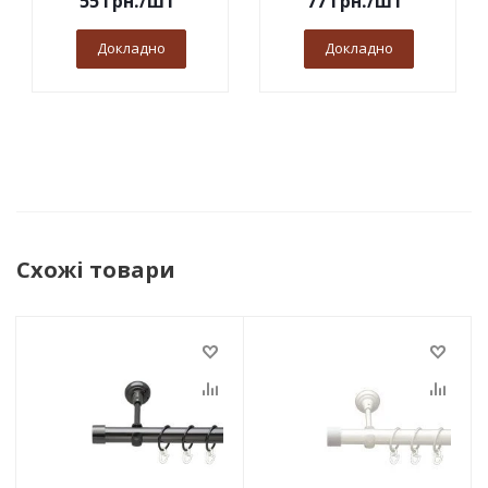
55
грн.
/шт
77
грн.
/шт
Докладно
Докладно
Схожі товари