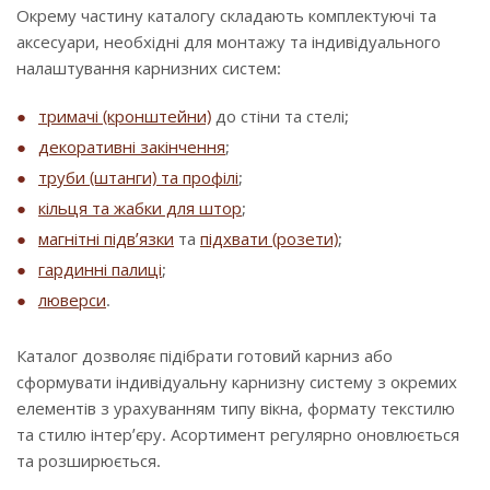
Окрему частину каталогу складають комплектуючі та
аксесуари, необхідні для монтажу та індивідуального
налаштування карнизних систем:
тримачі (кронштейни)
до стіни та стелі;
декоративні закінчення
;
труби (штанги) та профілі
;
кільця та жабки для штор
;
магнітні підв’язки
та
підхвати (розети)
;
гардинні палиці
;
люверси
.
Каталог дозволяє підібрати готовий карниз або
сформувати індивідуальну карнизну систему з окремих
елементів з урахуванням типу вікна, формату текстилю
та стилю інтер’єру. Асортимент регулярно оновлюється
та розширюється.