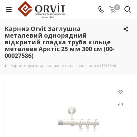
0
Карниз Orvit Заглушка
металевий однорядний
відкритий гладка труба кільце
металеве Арктіс 25 мм 300 см (00-
00027586)
Карнизи для штор з каталогу металевих карнизів TM Orvit