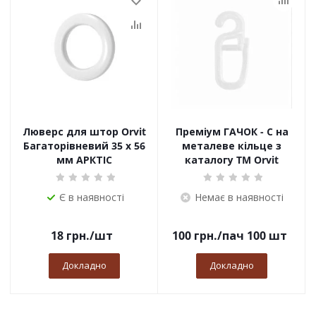
Люверс для штор Orvit
Преміум ГАЧОК - С на
Багаторівневий 35 х 56
металеве кільце з
мм АРКТІС
каталогу TM Orvit
Є в наявності
Немає в наявності
18
грн.
/шт
100
грн.
/пач 100 шт
Докладно
Докладно