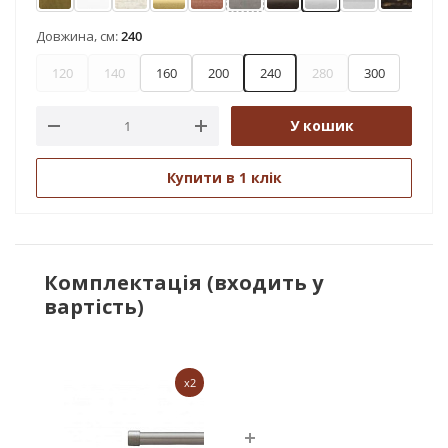
Антик
Арктіс
Біле золото
Золото
Мідь
Нержавіюча сталь
Онікс
Сатин
Хром
Чорне 
Ч
Довжина, см:
240
120
140
160
200
240
280
300
У кошик
Купити в 1 клік
Комплектація (входить у
вартість)
x2