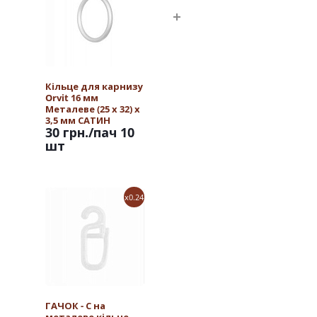
Кільце для карнизу
Orvit 16 мм
Металеве (25 х 32) х
3,5 мм САТИН
30 грн.
/пач 10
шт
x0.24
ГАЧОК - С на