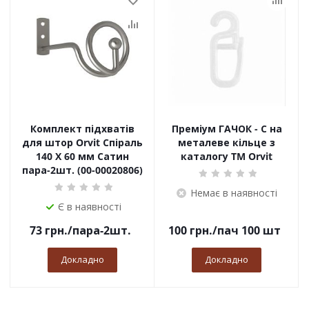
Комплект підхватів
Преміум ГАЧОК - С на
для штор Orvit Спіраль
металеве кільце з
140 Х 60 мм Сатин
каталогу TM Orvit
пара-2шт. (00-00020806)
Немає в наявності
Є в наявності
73
грн.
/пара-2шт.
100
грн.
/пач 100 шт
Докладно
Докладно