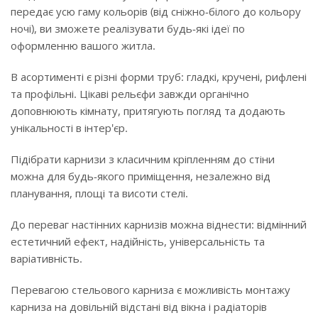
передає усю гаму кольорів (від сніжно-білого до кольору
ночі), ви зможете реалізувати будь-які ідеї по
оформленню вашого житла.
В асортименті є різні форми труб: гладкі, кручені, рифлені
та профільні. Цікаві рельєфи завжди органічно
доповнюють кімнату, притягують погляд та додають
унікальності в інтер'єр.
Підібрати карнизи з класичним кріпленням до стіни
можна для будь-якого приміщення, незалежно від
планування, площі та висоти стелі.
До переваг настінних карнизів можна віднести: відмінний
естетичний ефект, надійність, універсальність та
варіативність.
Перевагою стельового карниза є можливість монтажу
карниза на довільній відстані від вікна і радіаторів