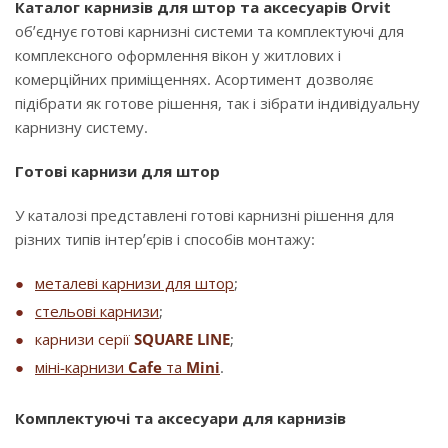
Каталог карнизів для штор та аксесуарів Orvit
об’єднує готові карнизні системи та комплектуючі для
комплексного оформлення вікон у житлових і
комерційних приміщеннях. Асортимент дозволяє
підібрати як готове рішення, так і зібрати індивідуальну
карнизну систему.
Готові карнизи для штор
У каталозі представлені готові карнизні рішення для
різних типів інтер’єрів і способів монтажу:
металеві карнизи для штор
;
стельові карнизи
;
карнизи серії
SQUARE LINE
;
міні-карнизи
Cafe
та
Mini
.
Комплектуючі та аксесуари для карнизів