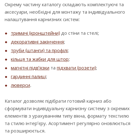
Окрему частину каталогу складають комплектуючі та
аксесуари, необхідні для монтажу та індивідуального
налаштування карнизних систем:
тримачі (кронштейни)
до стіни та стелі;
декоративні закінчення
;
труби (штанги) та профілі
;
кільця та жабки для штор
;
магнітні підв’язки
та
підхвати (розети)
;
гардинні палиці
;
люверси
.
Каталог дозволяє підібрати готовий карниз або
сформувати індивідуальну карнизну систему з окремих
елементів з урахуванням типу вікна, формату текстилю
та стилю інтер’єру. Асортимент регулярно оновлюється
та розширюється.