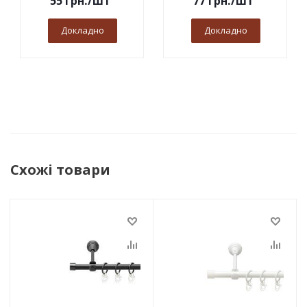
55
грн.
/шт
77
грн.
/шт
Докладно
Докладно
Схожі товари