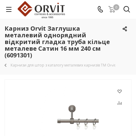
0
Карниз Orvit Заглушка
металевий однорядний
відкритий гладка труба кільце
металеве Сатин 16 мм 240 см
(6091301)
Карнизи для штор з каталогу металевих карнизів TM Orvit