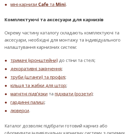
міні-карнизи
Cafe
та
Mini
.
Комплектуючі та аксесуари для карнизів
Окрему частину каталогу складають комплектуючі та
аксесуари, необхідні для монтажу та індивідуального
налаштування карнизних систем:
тримачі (кронштейни)
до стіни та стелі;
декоративні закінчення
;
труби (штанги) та профілі
;
кільця та жабки для штор
;
магнітні підв’язки
та
підхвати (розети)
;
гардинні палиці
;
люверси
.
Каталог дозволяє підібрати готовий карниз або
сформувати індивідуальну карнизну систему з окремих