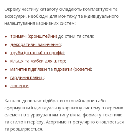
Окрему частину каталогу складають комплектуючі та
аксесуари, необхідні для монтажу та індивідуального
налаштування карнизних систем:
тримачі (кронштейни)
до стіни та стелі;
декоративні закінчення
;
труби (штанги) та профілі
;
кільця та жабки для штор
;
магнітні підв’язки
та
підхвати (розети)
;
гардинні палиці
;
люверси
.
Каталог дозволяє підібрати готовий карниз або
сформувати індивідуальну карнизну систему з окремих
елементів з урахуванням типу вікна, формату текстилю
та стилю інтер’єру. Асортимент регулярно оновлюється
та розширюється.