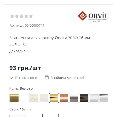
Артикул:
00-00000744
Закінчення для карнизу Orvit АРЕЗО 16 мм
ЗОЛОТО
Докладно
93
грн.
/шт
Є в наявності
Знайшли дешевше?
Колір:
Золото
Антик
Арктіс
Біле золото
Біле золото (матове)
Золото
Мідь
Нержавіюча сталь
Онікс
Сатин
Хром
Ч
Серія:
16 mm