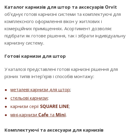
Каталог карнизів для штор та аксесуарів Orvit
об’єднує готові карнизні системи та комплектуючі для
комплексного оформлення вікон у житлових і
комерційних приміщеннях. Асортимент дозволяє
підібрати як готове рішення, так і зібрати індивідуальну
карнизну систему.
Готові карнизи для штор
У каталозі представлені готові карнизні рішення для
різних типів інтер’єрів і способів монтажу:
металеві карнизи для штор
;
стельові карнизи
;
карнизи серії
SQUARE LINE
;
міні-карнизи
Cafe
та
Mini
.
Комплектуючі та аксесуари для карнизів