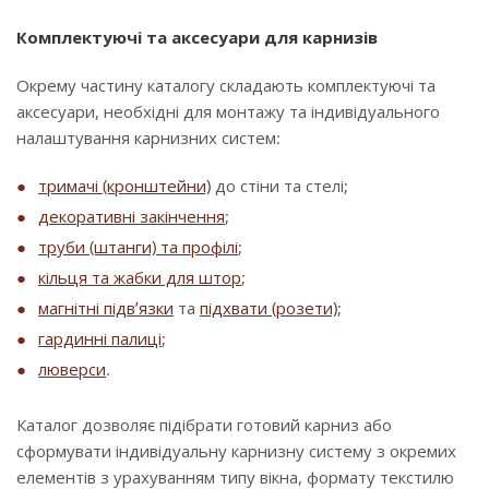
Комплектуючі та аксесуари для карнизів
Окрему частину каталогу складають комплектуючі та
аксесуари, необхідні для монтажу та індивідуального
налаштування карнизних систем:
тримачі (кронштейни)
до стіни та стелі;
декоративні закінчення
;
труби (штанги) та профілі
;
кільця та жабки для штор
;
магнітні підв’язки
та
підхвати (розети)
;
гардинні палиці
;
люверси
.
Каталог дозволяє підібрати готовий карниз або
сформувати індивідуальну карнизну систему з окремих
елементів з урахуванням типу вікна, формату текстилю