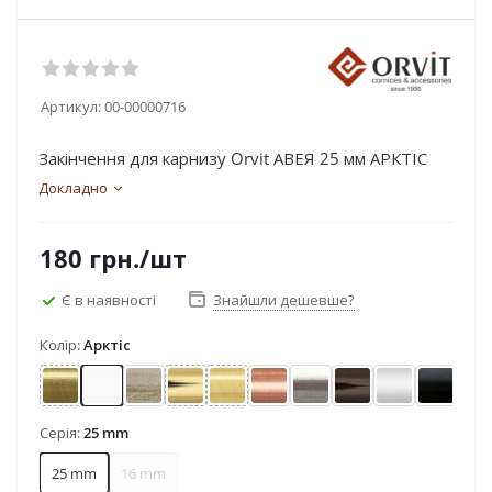
Артикул:
00-00000716
Закінчення для карнизу Orvit АВЕЯ 25 мм АРКТІС
Докладно
180
грн.
/шт
Є в наявності
Знайшли дешевше?
Колір:
Арктіс
Антик
Арктіс
Біле золото (матове)
Золото
Золото матове
Мідь
Нержавіюча сталь
Онікс
Сатин
Чорний
Серія:
25 mm
25 mm
16 mm