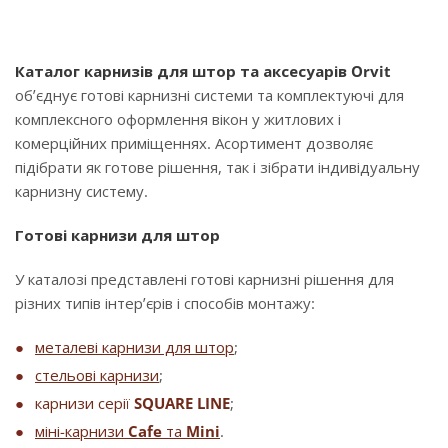
Каталог карнизів для штор та аксесуарів Orvit
об’єднує готові карнизні системи та комплектуючі для
комплексного оформлення вікон у житлових і
комерційних приміщеннях. Асортимент дозволяє
підібрати як готове рішення, так і зібрати індивідуальну
карнизну систему.
Готові карнизи для штор
У каталозі представлені готові карнизні рішення для
різних типів інтер’єрів і способів монтажу:
металеві карнизи для штор
;
стельові карнизи
;
карнизи серії
SQUARE LINE
;
міні-карнизи
Cafe
та
Mini
.