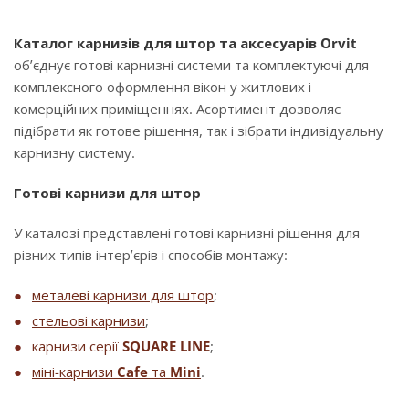
Каталог карнизів для штор та аксесуарів Orvit
об’єднує готові карнизні системи та комплектуючі для
комплексного оформлення вікон у житлових і
комерційних приміщеннях. Асортимент дозволяє
підібрати як готове рішення, так і зібрати індивідуальну
карнизну систему.
Готові карнизи для штор
У каталозі представлені готові карнизні рішення для
різних типів інтер’єрів і способів монтажу:
металеві карнизи для штор
;
стельові карнизи
;
карнизи серії
SQUARE LINE
;
міні-карнизи
Cafe
та
Mini
.