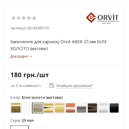
Артикул:
00-00009170
Закінчення для карнизу Orvit АВЕЯ 25 мм БІЛЕ
ЗОЛОТО (матове)
Докладно
180
грн.
/шт
Є в наявності
Знайшли дешевше?
Колір:
Біле золото (матове)
Антик
Арктіс
Біле золото (матове)
Золото
Золото матове
Мідь
Нержавіюча сталь
Онікс
Сатин
Чорний
Серія:
25 mm