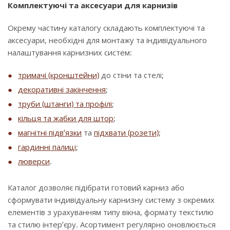
Комплектуючі та аксесуари для карнизів
Окрему частину каталогу складають комплектуючі та
аксесуари, необхідні для монтажу та індивідуального
налаштування карнизних систем:
тримачі (кронштейни)
до стіни та стелі;
декоративні закінчення
;
труби (штанги) та профілі
;
кільця та жабки для штор
;
магнітні підв’язки
та
підхвати (розети)
;
гардинні палиці
;
люверси
.
Каталог дозволяє підібрати готовий карниз або
сформувати індивідуальну карнизну систему з окремих
елементів з урахуванням типу вікна, формату текстилю
та стилю інтер’єру. Асортимент регулярно оновлюється