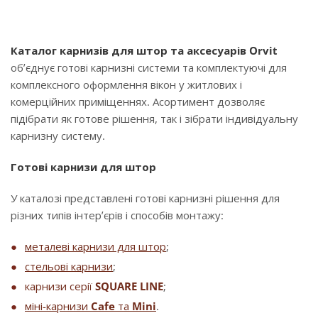
Каталог карнизів для штор та аксесуарів Orvit
об’єднує готові карнизні системи та комплектуючі для
комплексного оформлення вікон у житлових і
комерційних приміщеннях. Асортимент дозволяє
підібрати як готове рішення, так і зібрати індивідуальну
карнизну систему.
Готові карнизи для штор
У каталозі представлені готові карнизні рішення для
різних типів інтер’єрів і способів монтажу:
металеві карнизи для штор
;
стельові карнизи
;
карнизи серії
SQUARE LINE
;
міні-карнизи
Cafe
та
Mini
.