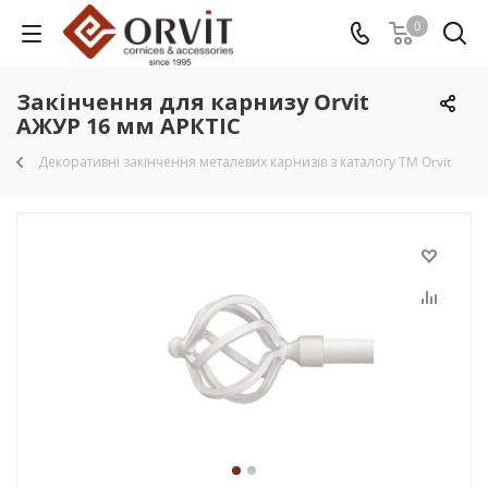
0
Закінчення для карнизу Orvit
АЖУР 16 мм АРКТІС
Декоративні закінчення металевих карнизів з каталогу TM Orvit