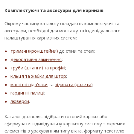
Комплектуючі та аксесуари для карнизів
Окрему частину каталогу складають комплектуючі та
аксесуари, необхідні для монтажу та індивідуального
налаштування карнизних систем:
тримачі (кронштейни)
до стіни та стелі;
декоративні закінчення
;
труби (штанги) та профілі
;
кільця та жабки для штор
;
магнітні підв’язки
та
підхвати (розети)
;
гардинні палиці
;
люверси
.
Каталог дозволяє підібрати готовий карниз або
сформувати індивідуальну карнизну систему з окремих
елементів з урахуванням типу вікна, формату текстилю