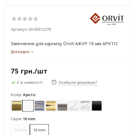
Артикул:
00-00012279
Закінчення для карнизу Orvit АЖУР 16 мм АРКТІС
Докладно
75
грн.
/шт
Є в наявності
Знайшли дешевше?
Колір:
Арктіс
Антик
Арктіс
Блакить золота
Золото
Нержавіюча сталь
Сатин
Хром
Чорний оксамит
Серія:
16 mm
19 mm
16 mm