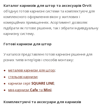
Каталог карнизів для штор та аксесуарів Orvit
об’єднує готові карнизні системи та комплектуючі для
комплексного оформлення вікон у житлових і
комерційних приміщеннях. Асортимент дозволяє
підібрати як готове рішення, так і зібрати індивідуальну
карнизну систему.
Готові карнизи для штор
У каталозі представлені готові карнизні рішення для
різних типів інтер’єрів і способів монтажу:
металеві карнизи для штор
;
стельові карнизи
;
карнизи серії
SQUARE LINE
;
міні-карнизи
Cafe
та
Mini
.
Комплектуючі та аксесуари для карнизів