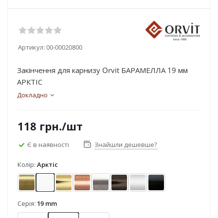
Артикул:
00-00020800
Закінчення для карнизу Orvit БАРАМЕЛЛА 19 мм
АРКТІС
Докладно
118
грн.
/шт
Є в наявності
Знайшли дешевше?
Колір:
Арктіс
Антик
Арктіс
Золото
Мідь
Нержавіюча сталь
Онікс
Сатин
Чорний оксамит
Серія:
19 mm