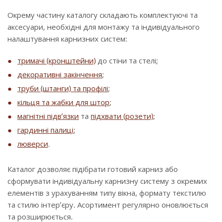
Окрему частину каталогу складають комплектуючі та
аксесуари, необхідні для монтажу та індивідуального
налаштування карнизних систем:
тримачі (кронштейни)
до стіни та стелі;
декоративні закінчення
;
труби (штанги) та профілі
;
кільця та жабки для штор
;
магнітні підв’язки
та
підхвати (розети)
;
гардинні палиці
;
люверси
.
Каталог дозволяє підібрати готовий карниз або
сформувати індивідуальну карнизну систему з окремих
елементів з урахуванням типу вікна, формату текстилю
та стилю інтер’єру. Асортимент регулярно оновлюється
та розширюється.