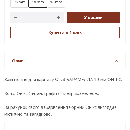
25 mm
19 mm
16 mm
У кошик
Купити в 1 клік
Опис
Закінчення для карнизу Orvit БАРАМЕЛЛА 19 мм ОНІКС.
Колір Онікс (титан, графіт) – колір «хамелеон».
За рахунок свого забарвлення чорний Онікс виглядає
містично та загадково.