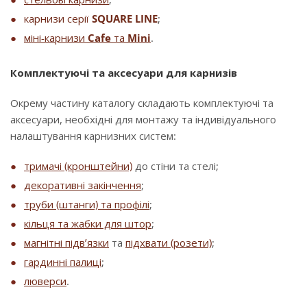
карнизи серії
SQUARE LINE
;
міні-карнизи
Cafe
та
Mini
.
Комплектуючі та аксесуари для карнизів
Окрему частину каталогу складають комплектуючі та
аксесуари, необхідні для монтажу та індивідуального
налаштування карнизних систем:
тримачі (кронштейни)
до стіни та стелі;
декоративні закінчення
;
труби (штанги) та профілі
;
кільця та жабки для штор
;
магнітні підв’язки
та
підхвати (розети)
;
гардинні палиці
;
люверси
.