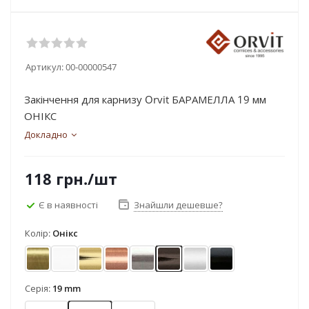
Артикул:
00-00000547
Закінчення для карнизу Orvit БАРАМЕЛЛА 19 мм
ОНІКС
Докладно
118
грн.
/шт
Є в наявності
Знайшли дешевше?
Колір:
Онікс
Антик
Арктіс
Золото
Мідь
Нержавіюча сталь
Онікс
Сатин
Чорний оксамит
Серія:
19 mm