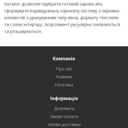
Каталог дозволяє підібрати готовий карниз або
сформувати індивідуальну карнизну систему з окремих
елементів з урахуванням типу вікна, формату текстилю
та стилю інтер’єру. Асортимент регулярно оновлюється
та розширюється.
Компанія
Про нас
Новини
Політика
Інформація
Допомога
Умови оплати
Умови доставки