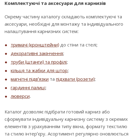
Комплектуючі та аксесуари для карнизів
Окрему частину каталогу складають комплектуючі та
аксесуари, необхідні для монтажу та індивідуального
налаштування карнизних систем:
тримачі (кронштейни)
до стіни та стелі;
декоративні закінчення
;
труби (штанги) та профілі
;
кільця та жабки для штор
;
магнітні підв’язки
та
підхвати (розети)
;
гардинні палиці
;
люверси
.
Каталог дозволяє підібрати готовий карниз або
сформувати індивідуальну карнизну систему з окремих
елементів з урахуванням типу вікна, формату текстилю
та стилю інтер’єру. Асортимент регулярно оновлюється