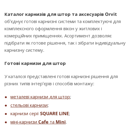
Каталог карнизів для штор та аксесуарів Orvit
об’єднує готові карнизні системи та комплектуючі для
комплексного оформлення вікон у житлових і
комерційних приміщеннях. Асортимент дозволяє
підібрати як готове рішення, так і зібрати індивідуальну
карнизну систему.
Готові карнизи для штор
У каталозі представлені готові карнизні рішення для
різних типів інтер’єрів і способів монтажу:
металеві карнизи для штор
;
стельові карнизи
;
карнизи серії
SQUARE LINE
;
міні-карнизи
Cafe
та
Mini
.