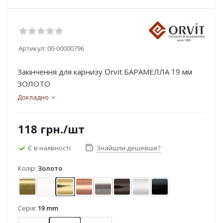
Артикул:
00-00000796
Закінчення для карнизу Orvit БАРАМЕЛЛА 19 мм
ЗОЛОТО
Докладно
118
грн.
/шт
Є в наявності
Знайшли дешевше?
Колір:
Золото
Антик
Арктіс
Золото
Мідь
Нержавіюча сталь
Онікс
Сатин
Чорний оксамит
Серія:
19 mm