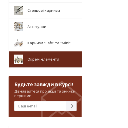
Стельові карнизи
Аксесуари
Карнизи "Cafe" та "Mini"
Окремі елементи
Будьте завжди в курсі!
Дізнавайтеся про акції та знижки
першими