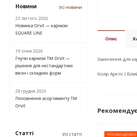
Новини
Усі новини
23 лютого 2026
Новинка Orvit — карнизи
SQUARE LINE
Опис
Х
19 січня 2026
Гнучкі карнизи TM Orvit —
Закінчення для к
рішення для нестандартних
вікон і складних форм
Колір Арктіс ( бі
28 грудня 2025
Поповнення асортименту TM
Orvit
Рекоменду
Статті
Усі статті
РЕКОМЕНДУЄМО