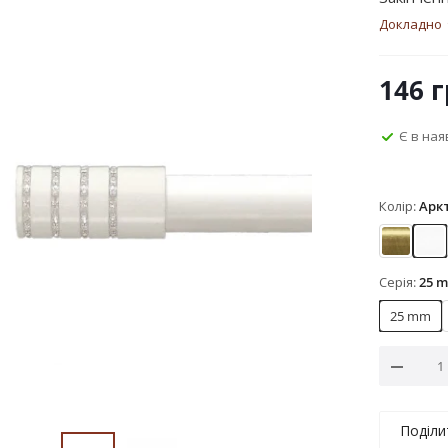
Докладно
146
г
Є в ная
Колір:
Аркт
Антик
Ар
Серія:
25 
25 mm
Поділи