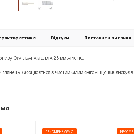
арактеристики
Відгуки
Поставити питання
арнизу Orvit БАРАМЕЛЛА 25 мм АРКТІС.
лий глянець ) асоціюється з чистим білим снігом, що виблискує 
ємо
РЕКОМЕНДУЄМО
РЕКОМЕ