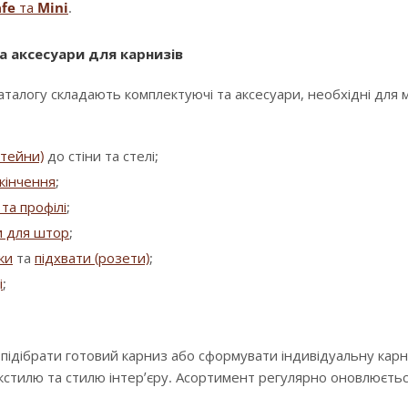
fe
та
Mini
.
а аксесуари для карнизів
аталогу складають комплектуючі та аксесуари, необхідні для
штейни)
до стіни та стелі;
кінчення
;
та профілі
;
и для штор
;
зки
та
підхвати (розети)
;
і
;
 підібрати готовий карниз або сформувати індивідуальну кар
екстилю та стилю інтер’єру. Асортимент регулярно оновлюєть