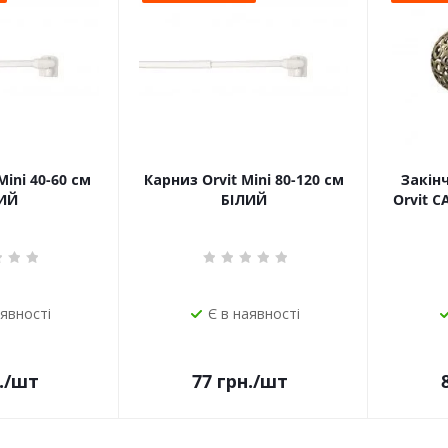
Mini 40-60 см
Карниз Orvit Mini 80-120 см
Закін
ИЙ
БІЛИЙ
Orvit 
аявності
Є в наявності
.
/шт
77
грн.
/шт