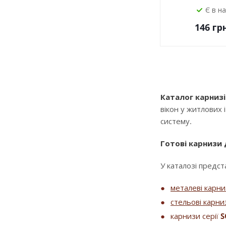
Є в н
146
грн
Каталог карнизі
вікон у житлових 
систему.
Готові карнизи
У каталозі предста
металеві карн
стельові карни
карнизи серії
S