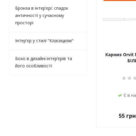
Бронза в інтер’єрі: спадок
античності у сучасному
просторі
Інтер'єр у стилі "Класицизм"
Карниз Orvit 
Бохо в дизайні інтер’єрів та
БІЛ
його особливості
Є в н
55
грн