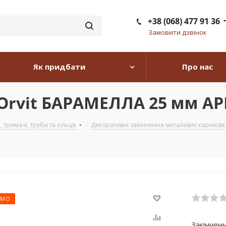
+38 (068) 477 91 36
Замовити дзвінок
Як придбати
Про нас
 Orvit БАРАМЕЛЛА 25 мм АР
тримачі, труби та кільця.
-
Декоративні закінчення металевих карнизів з
ЄМО
Закінчен