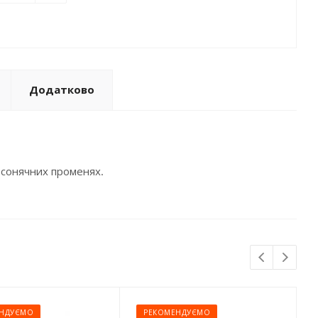
Додатково
в сонячних променях.
НДУЄМО
РЕКОМЕНДУЄМО