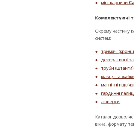
міні-карнизи
Ca
Комплектуючі т
Окрему частину к
систем:
тримачі (крон
декоративні за
труби (штанги) 
кільця та жабк
магнітні підв’я
гардинні палиц
люверси
.
Каталог дозволяє
вікна, формату т