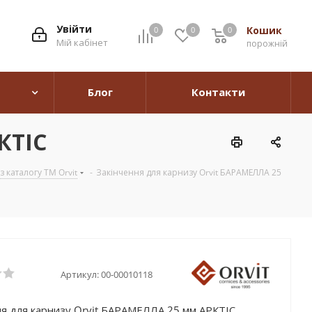
Увійти
Кошик
0
0
0
0
Мій кабінет
порожній
Блог
Контакти
КТІС
 каталогу TM Orvit
-
Закінчення для карнизу Orvit БАРАМЕЛЛА 25
Артикул:
00-00010118
ня для карнизу Orvit БАРАМЕЛЛА 25 мм АРКТІС