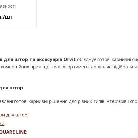
аявності
.
/шт
в для штор та аксесуарів Orvit
об’єднує готові карнизні с
і комерційних приміщеннях. Асортимент дозволяє підібрати як
 для штор
влені готові карнизні рішення для різних типів інтер’єрів і сп
изи для штор
;
зи
;
QUARE LINE
;