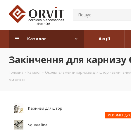
Каталог
Акції
Закінчення для карнизу
Головна
-
Каталог
-
Окремі елементи карнизів для штор - закінчення, 
мм АРКТІС
Карнизи для штор
РЕКОМЕНДУ
Square line