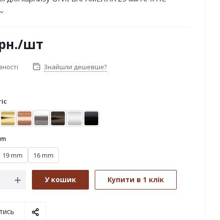
рн.
/шт
вності
Знайшли дешевше?
іс
ктіс
Золото
Мідь
Нержавіюча сталь
Онікс
Сатин
Чорний оксамит
mm
19 mm
16 mm
У кошик
Купити в 1 клік
тись