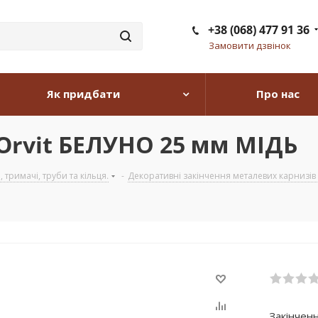
+38 (068) 477 91 36
Замовити дзвінок
Як придбати
Про нас
 Orvit БЕЛУНО 25 мм МІДЬ
тримачі, труби та кільця.
-
Декоративні закінчення металевих карнизів з
Закінчен