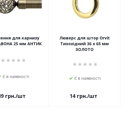
чення для карнизу
Люверс для штор Orvit
САВОНА 25 мм АНТИК
Тихохідний 36 х 65 мм
ЗОЛОТО
Є в наявності
Є в наявності
14
грн.
/шт
89
грн.
/шт