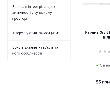
Бронза в інтер’єрі: спадок
античності у сучасному
просторі
Карниз Orvit 
Інтер'єр у стилі "Класицизм"
БІЛ
Бохо в дизайні інтер’єрів та
його особливості
Є в н
55
грн