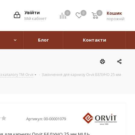
Увійти
Кошик
0
0
0
0
Мій кабінет
порожній
Блог
Контакти
 каталогу TM Orvit
-
Закінчення для карнизу Orvit БЕЛУНО 25 мм
Артикул:
00-00001079
ня для карнизу Orvit БЕЛУНО 25 мм МІДЬ