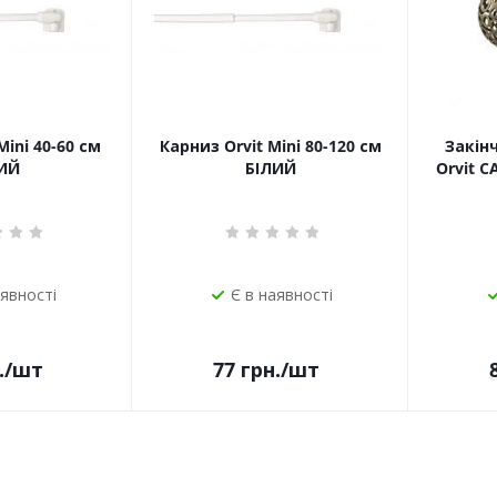
Mini 40-60 см
Карниз Orvit Mini 80-120 см
Закін
ИЙ
БІЛИЙ
Orvit 
аявності
Є в наявності
.
/шт
77
грн.
/шт