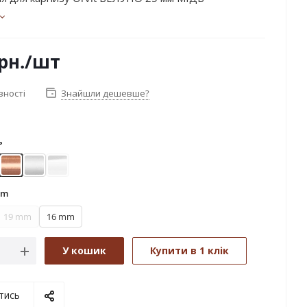
рн.
/шт
вності
Знайшли дешевше?
ь
лото
Мідь
Сатин
Хром
mm
19 mm
16 mm
У кошик
Купити в 1 клік
тись