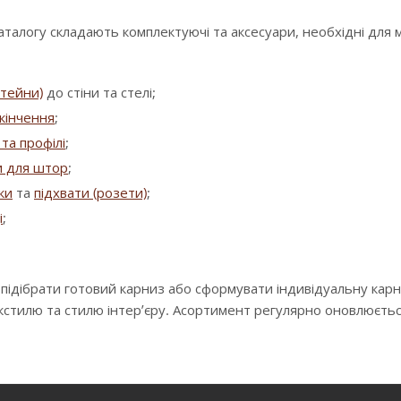
аталогу складають комплектуючі та аксесуари, необхідні для
штейни)
до стіни та стелі;
кінчення
;
та профілі
;
и для штор
;
зки
та
підхвати (розети)
;
і
;
 підібрати готовий карниз або сформувати індивідуальну кар
екстилю та стилю інтер’єру. Асортимент регулярно оновлюєть