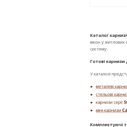
Каталог карнизі
вікон у житлових 
систему.
Готові карнизи
У каталозі предста
металеві карн
стельові карни
карнизи серії
S
міні-карнизи
Ca
Комплектуючі т