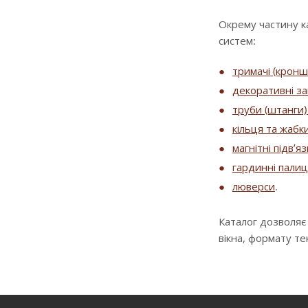
Окрему частину к
систем:
тримачі (крон
декоративні за
труби (штанги) 
кільця та жабк
магнітні підв’я
гардинні палиц
люверси
.
Каталог дозволяє
вікна, формату т