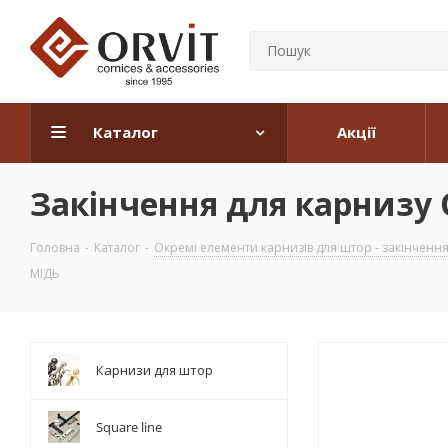
Каталог
Акції
Закінчення для карнизу
Головна
-
Каталог
-
Окремі елементи карнизів для штор - закінчення, 
МІДЬ
Карнизи для штор
Square line