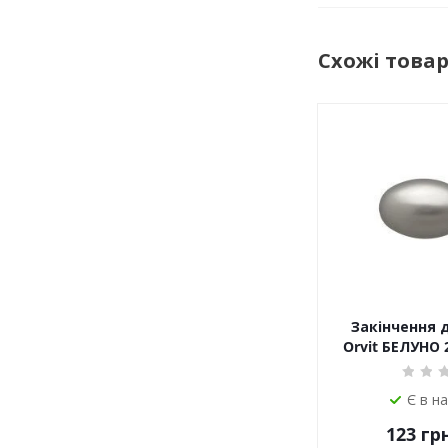
Схожі това
Закінчення 
Orvit БЕЛУНО
Є в н
123
грн