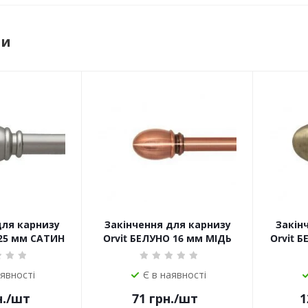
ри
для карнизу
Закінчення для карнизу
Закін
 25 мм САТИН
Orvit БЕЛУНО 16 мм МІДЬ
Orvit 
аявності
Є в наявності
.
/шт
71
грн.
/шт
1