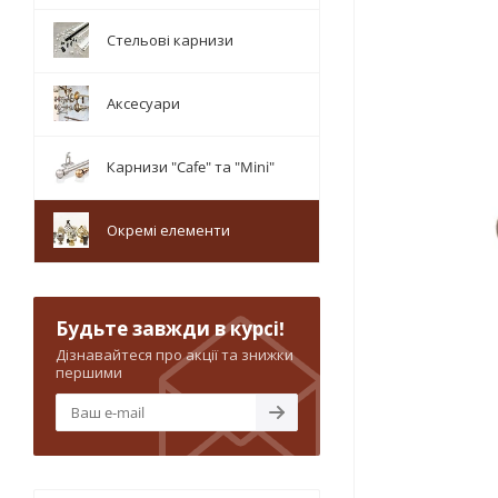
Стельові карнизи
Аксесуари
Карнизи "Cafe" та "Mini"
Окремі елементи
Будьте завжди в курсі!
Дізнавайтеся про акції та знижки
першими