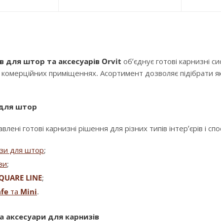
в для штор та аксесуарів Orvit
об’єднує готові карнизні с
і комерційних приміщеннях. Асортимент дозволяє підібрати як
 для штор
влені готові карнизні рішення для різних типів інтер’єрів і сп
изи для штор
;
зи
;
QUARE LINE
;
fe
та
Mini
.
а аксесуари для карнизів