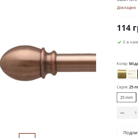
Докладно
114
г
Є в ная
Колір:
Мід
Антик
Зо
Серія:
25 
25 mm
Поділи