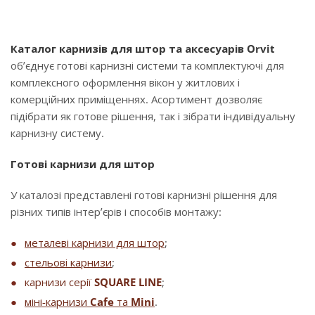
Каталог карнизів для штор та аксесуарів Orvit
об’єднує готові карнизні системи та комплектуючі для
комплексного оформлення вікон у житлових і
комерційних приміщеннях. Асортимент дозволяє
підібрати як готове рішення, так і зібрати індивідуальну
карнизну систему.
Готові карнизи для штор
У каталозі представлені готові карнизні рішення для
різних типів інтер’єрів і способів монтажу:
металеві карнизи для штор
;
стельові карнизи
;
карнизи серії
SQUARE LINE
;
міні-карнизи
Cafe
та
Mini
.