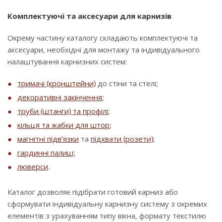
Комплектуючі та аксесуари для карнизів
Окрему частину каталогу складають комплектуючі та
аксесуари, необхідні для монтажу та індивідуального
налаштування карнизних систем:
тримачі (кронштейни)
до стіни та стелі;
декоративні закінчення
;
труби (штанги) та профілі
;
кільця та жабки для штор
;
магнітні підв’язки
та
підхвати (розети)
;
гардинні палиці
;
люверси
.
Каталог дозволяє підібрати готовий карниз або
сформувати індивідуальну карнизну систему з окремих
елементів з урахуванням типу вікна, формату текстилю