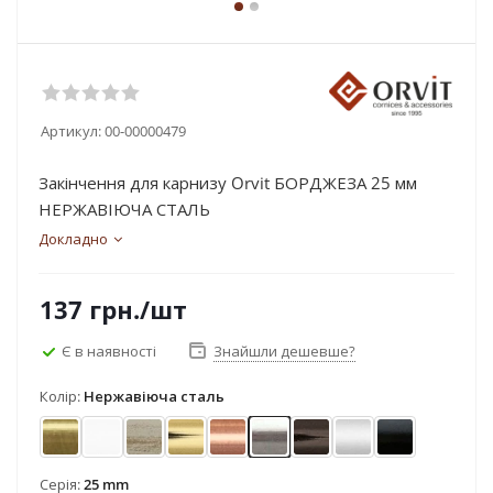
Артикул:
00-00000479
Закінчення для карнизу Orvit БОРДЖЕЗА 25 мм
НЕРЖАВІЮЧА СТАЛЬ
Докладно
137
грн.
/шт
Є в наявності
Знайшли дешевше?
Колір:
Нержавіюча сталь
Антик
Арктіс
Біле золото (матове)
Золото
Мідь
Нержавіюча сталь
Онікс
Сатин
Чорний окс
Серія:
25 mm