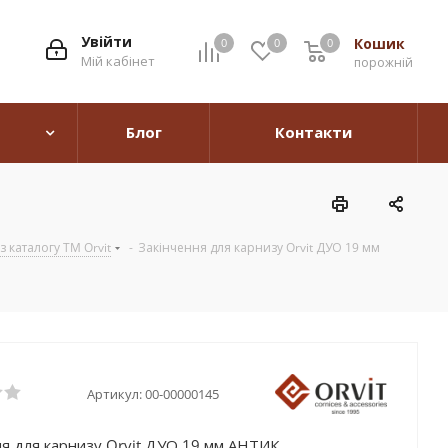
Увійти
Кошик
0
0
0
0
Мій кабінет
порожній
Блог
Контакти
 каталогу TM Orvit
-
Закінчення для карнизу Orvit ДУО 19 мм
Артикул:
00-00000145
ня для карнизу Orvit ДУО 19 мм АНТИК