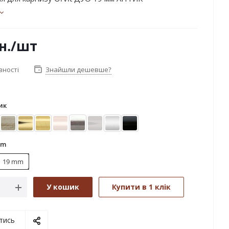
н.
/шт
вності
Знайшли дешевше?
ик
ктіс
Біле золото (матове)
Золото
Золото матове
Мідь
Нержавіюча сталь
Онікс
Сатин
Чорний оксамит
mm
19 mm
У кошик
Купити в 1 клік
тись