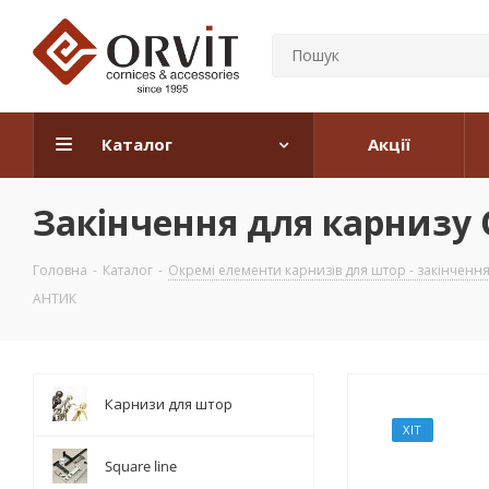
Каталог
Акції
Закінчення для карнизу
Головна
-
Каталог
-
Окремі елементи карнизів для штор - закінчення, 
АНТИК
Карнизи для штор
ХІТ
Square line