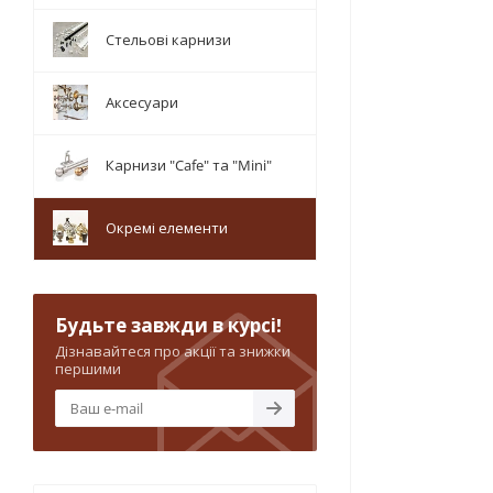
Стельові карнизи
Аксесуари
Карнизи "Cafe" та "Mini"
Окремі елементи
Будьте завжди в курсі!
Дізнавайтеся про акції та знижки
першими