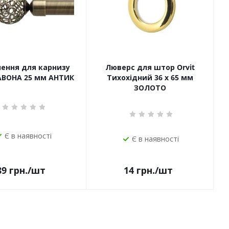
чення для карнизу
Люверс для штор Orvit
САВОНА 25 мм АНТИК
Тихохідний 36 х 65 мм
ЗОЛОТО
Є в наявності
Є в наявності
14
грн.
/шт
89
грн.
/шт