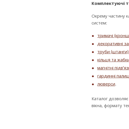
Комплектуючі т
Окрему частину к
систем:
тримачі (крон
декоративні за
труби (штанги) 
кільця та жабк
магнітні підв’я
гардинні палиц
люверси
.
Каталог дозволяє
вікна, формату т