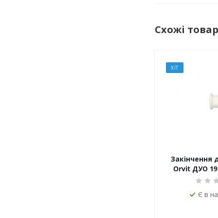
Схожі това
ХІТ
Закінчення 
Orvit ДУО 1
Є в н