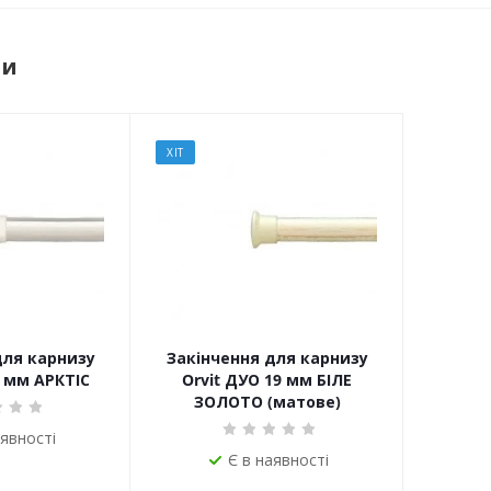
ри
ХІТ
для карнизу
Закінчення для карнизу
9 мм АРКТІС
Orvit ДУО 19 мм БІЛЕ
ЗОЛОТО (матове)
аявності
Є в наявності