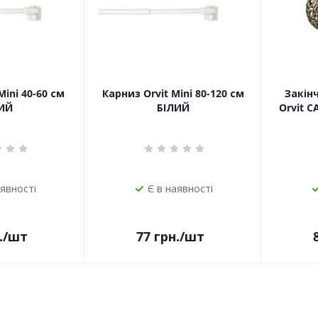
Mini 40-60 см
Карниз Orvit Mini 80-120 см
Закін
ИЙ
БІЛИЙ
Orvit 
аявності
Є в наявності
.
/шт
77
грн.
/шт