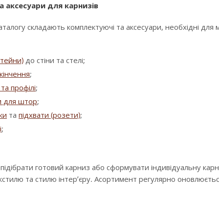
а аксесуари для карнизів
аталогу складають комплектуючі та аксесуари, необхідні для
штейни)
до стіни та стелі;
кінчення
;
та профілі
;
и для штор
;
зки
та
підхвати (розети)
;
і
;
 підібрати готовий карниз або сформувати індивідуальну кар
екстилю та стилю інтер’єру. Асортимент регулярно оновлюєть