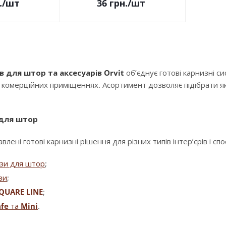
.
/шт
36
грн.
/шт
в для штор та аксесуарів Orvit
об’єднує готові карнизні с
і комерційних приміщеннях. Асортимент дозволяє підібрати як
 для штор
влені готові карнизні рішення для різних типів інтер’єрів і сп
изи для штор
;
зи
;
QUARE LINE
;
fe
та
Mini
.