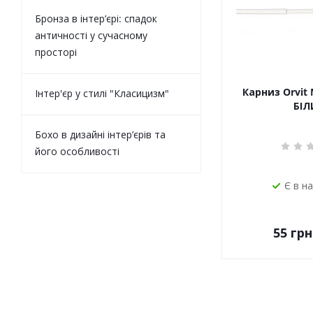
Бронза в інтер’єрі: спадок
античності у сучасному
просторі
Карниз Orvit 
Інтер'єр у стилі "Класицизм"
БІЛ
Бохо в дизайні інтер’єрів та
його особливості
Є в н
55
грн