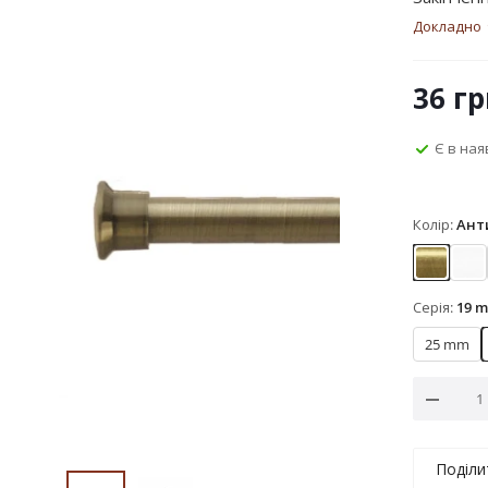
Докладно
36
гр
Є в ная
Колір:
Ант
Антик
Ар
Серія:
19 
25 mm
Поділи