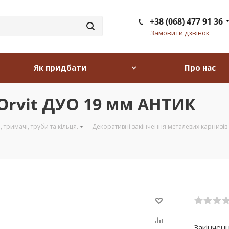
+38 (068) 477 91 36
Замовити дзвінок
Як придбати
Про нас
 Orvit ДУО 19 мм АНТИК
тримачі, труби та кільця.
-
Декоративні закінчення металевих карнизів з
Закінчен