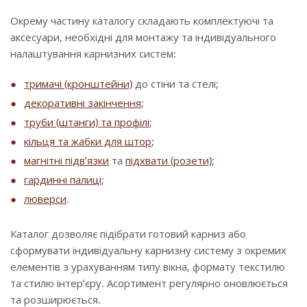
Окрему частину каталогу складають комплектуючі та
аксесуари, необхідні для монтажу та індивідуального
налаштування карнизних систем:
тримачі (кронштейни)
до стіни та стелі;
декоративні закінчення
;
труби (штанги) та профілі
;
кільця та жабки для штор
;
магнітні підв’язки
та
підхвати (розети)
;
гардинні палиці
;
люверси
.
Каталог дозволяє підібрати готовий карниз або
сформувати індивідуальну карнизну систему з окремих
елементів з урахуванням типу вікна, формату текстилю
та стилю інтер’єру. Асортимент регулярно оновлюється
та розширюється.