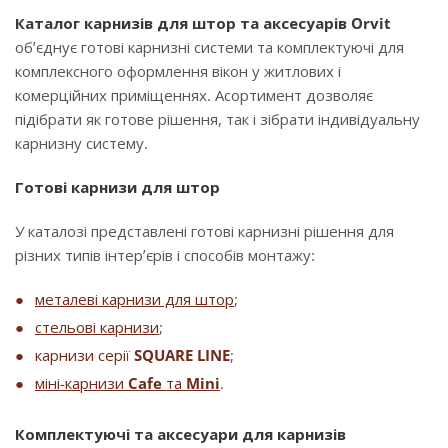
Каталог карнизів для штор та аксесуарів Orvit
об’єднує готові карнизні системи та комплектуючі для
комплексного оформлення вікон у житлових і
комерційних приміщеннях. Асортимент дозволяє
підібрати як готове рішення, так і зібрати індивідуальну
карнизну систему.
Готові карнизи для штор
У каталозі представлені готові карнизні рішення для
різних типів інтер’єрів і способів монтажу:
металеві карнизи для штор
;
стельові карнизи
;
карнизи серії
SQUARE LINE
;
міні-карнизи
Cafe
та
Mini
.
Комплектуючі та аксесуари для карнизів