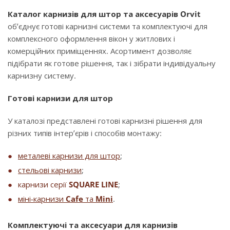
Каталог карнизів для штор та аксесуарів Orvit
об’єднує готові карнизні системи та комплектуючі для
комплексного оформлення вікон у житлових і
комерційних приміщеннях. Асортимент дозволяє
підібрати як готове рішення, так і зібрати індивідуальну
карнизну систему.
Готові карнизи для штор
У каталозі представлені готові карнизні рішення для
різних типів інтер’єрів і способів монтажу:
металеві карнизи для штор
;
стельові карнизи
;
карнизи серії
SQUARE LINE
;
міні-карнизи
Cafe
та
Mini
.
Комплектуючі та аксесуари для карнизів