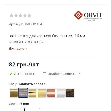
Артикул:
00-00001164
Закінчення для карнизу Orvit ГЕНУЯ 16 мм
БЛАКИТЬ ЗОЛОТА
Докладно
82
грн.
/шт
Є в наявності
Знайшли дешевше?
Колір:
Блакить золота
Антик
Блакить золота
Золото
Золото матове
Мідь
Сатин
Чорне золото
Серія:
16 mm