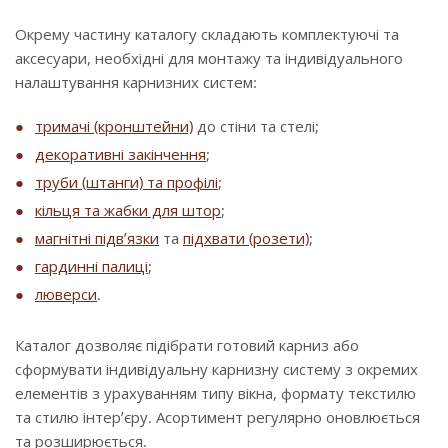
Окрему частину каталогу складають комплектуючі та
аксесуари, необхідні для монтажу та індивідуального
налаштування карнизних систем:
тримачі (кронштейни)
до стіни та стелі;
декоративні закінчення
;
труби (штанги) та профілі
;
кільця та жабки для штор
;
магнітні підв’язки
та
підхвати (розети)
;
гардинні палиці
;
люверси
.
Каталог дозволяє підібрати готовий карниз або
сформувати індивідуальну карнизну систему з окремих
елементів з урахуванням типу вікна, формату текстилю
та стилю інтер’єру. Асортимент регулярно оновлюється
та розширюється.