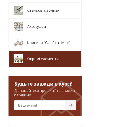
Стельові карнизи
Аксесуари
Карнизи "Cafe" та "Mini"
Окремі елементи
Будьте завжди в курсі!
Дізнавайтеся про акції та знижки
першими