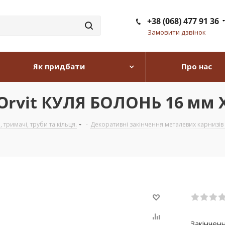
+38 (068) 477 91 36
Замовити дзвінок
Як придбати
Про нас
 Orvit КУЛЯ БОЛОНЬ 16 мм
тримачі, труби та кільця.
-
Декоративні закінчення металевих карнизів з
Закінчен