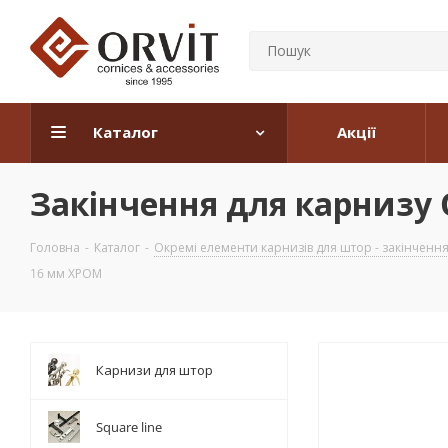
Каталог
Акції
Закінчення для карнизу
Головна
-
Каталог
-
Окремі елементи карнизів для штор - закінчення, 
16 мм ХРОМ
Карнизи для штор
Square line