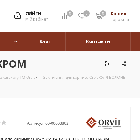
Увійти
Кошик
0
0
0
0
Мій кабінет
порожній
Блог
Контакти
 ХРОМ
 каталогу TM Orvit
-
Закінчення для карнизу Orvit КУЛЯ БОЛОНЬ
Артикул:
00-00003802
ня для карнизу Orvit КУЛЯ БОЛОНЬ 16 мм ХРОМ