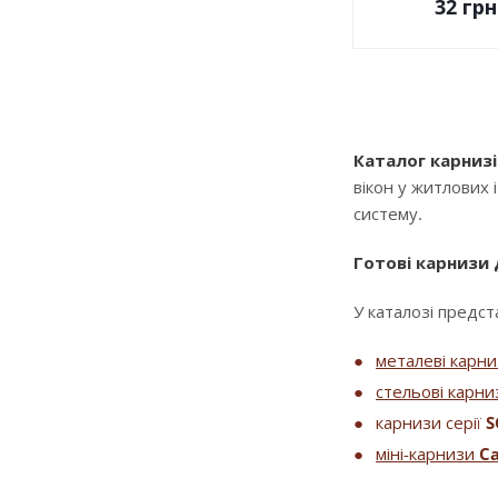
32
грн
Каталог карнизі
вікон у житлових 
систему.
Готові карнизи
У каталозі предста
металеві карн
стельові карни
карнизи серії
S
міні-карнизи
Ca