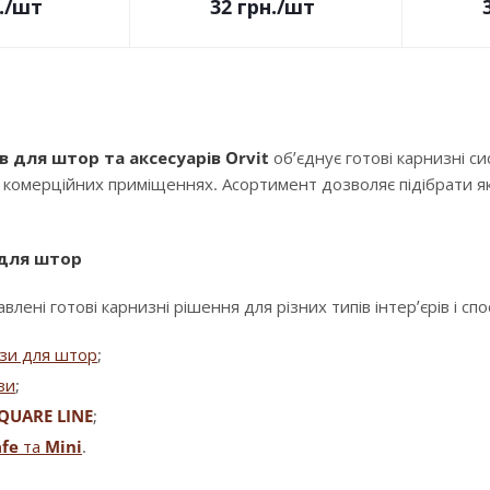
.
/шт
32
грн.
/шт
в для штор та аксесуарів Orvit
об’єднує готові карнизні с
і комерційних приміщеннях. Асортимент дозволяє підібрати як
 для штор
влені готові карнизні рішення для різних типів інтер’єрів і сп
изи для штор
;
зи
;
QUARE LINE
;
fe
та
Mini
.