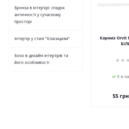
Бронза в інтер’єрі: спадок
античності у сучасному
просторі
Карниз Orvit 
Інтер'єр у стилі "Класицизм"
БІЛ
Бохо в дизайні інтер’єрів та
його особливості
Є в н
55
грн