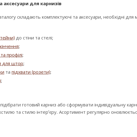
а аксесуари для карнизів
аталогу складають комплектуючі та аксесуари, необхідні для
штейни)
до стіни та стелі;
кінчення
;
та профілі
;
и для штор
;
зки
та
підхвати (розети)
;
і
;
 підібрати готовий карниз або сформувати індивідуальну кар
екстилю та стилю інтер’єру. Асортимент регулярно оновлюєть