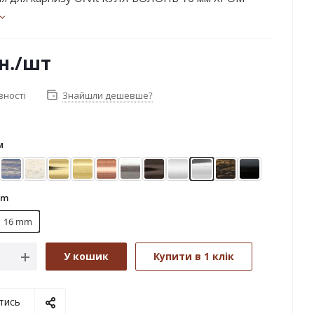
н.
/шт
вності
Знайшли дешевше?
м
ктіс
Блакить золота
Біле золото
Золото
Золото матове
Мідь
Нержавіюча сталь
Онікс
Сатин
Хром
Чорне золото
Чорний окса
mm
16 mm
У кошик
Купити в 1 клік
тись