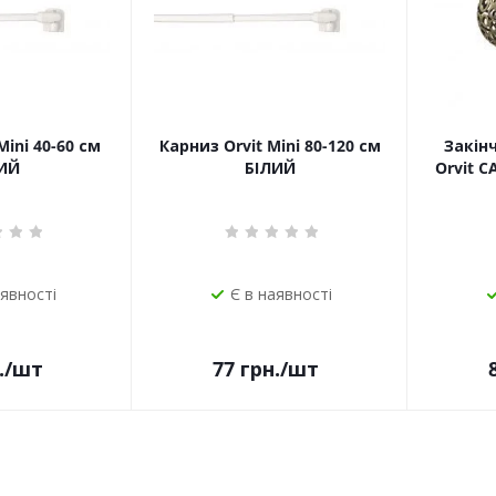
Mini 40-60 см
Карниз Orvit Mini 80-120 см
Закін
ИЙ
БІЛИЙ
Orvit 
аявності
Є в наявності
.
/шт
77
грн.
/шт