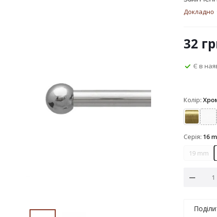
Докладно
32
гр
Є в ная
Колір:
Хро
Антик
Ар
Серія:
16 
19 mm
Поділи