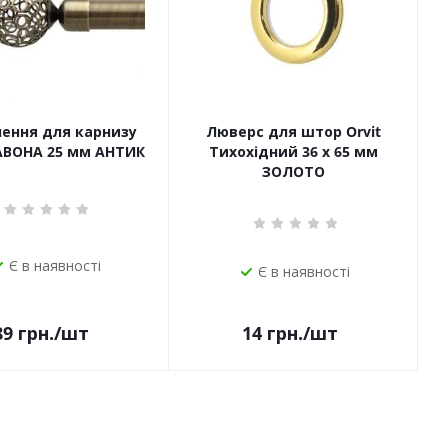
чення для карнизу
Люверс для штор Orvit
САВОНА 25 мм АНТИК
Тихохідний 36 х 65 мм
ЗОЛОТО
Є в наявності
Є в наявності
14
грн.
/шт
89
грн.
/шт