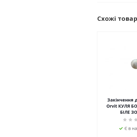
Схожі това
Закінчення 
Orvit КУЛЯ Б
БІЛЕ З
Є в н