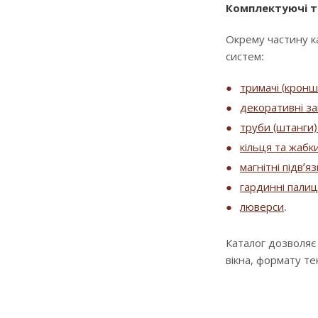
Комплектуючі т
Окрему частину к
систем:
тримачі (крон
декоративні за
труби (штанги) 
кільця та жабк
магнітні підв’я
гардинні палиц
люверси
.
Каталог дозволяє
вікна, формату т