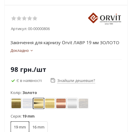
Артикул:
00-00000806
Закінчення для карнизу Orvit ЛАВР 19 мм ЗОЛОТО
Докладно
98
грн.
/шт
Є в наявності
Знайшли дешевше?
Колір:
Золото
Антик
Блакить золота
Золото
Золото матове
Мідь
Сатин
Чорне золото
Серія:
19 mm
19 mm
16 mm