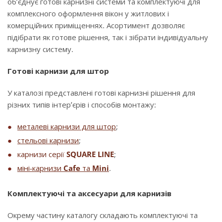
об’єднує готові карнизні системи та комплектуючі для
комплексного оформлення вікон у житлових і
комерційних приміщеннях. Асортимент дозволяє
підібрати як готове рішення, так і зібрати індивідуальну
карнизну систему.
Готові карнизи для штор
У каталозі представлені готові карнизні рішення для
різних типів інтер’єрів і способів монтажу:
металеві карнизи для штор
;
стельові карнизи
;
карнизи серії
SQUARE LINE
;
міні-карнизи
Cafe
та
Mini
.
Комплектуючі та аксесуари для карнизів
Окрему частину каталогу складають комплектуючі та