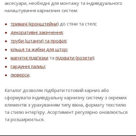
аксесуари, необхідні для монтажу та індивідуального
налаштування карнизних систем:
тримачі (кронштейни)
до стіни та стелі;
декоративні закінчення
;
труби (штанги) та профілі
;
кільця та жабки для штор
;
магнітні підв’язки
та
підхвати (розети)
;
гардинні палиці
;
люверси
.
Каталог дозволяє підібрати готовий карниз або
сформувати індивідуальну карнизну систему з окремих
елементів з урахуванням типу вікна, формату текстилю
та стилю інтер’єру. Асортимент регулярно оновлюється
та розширюється.