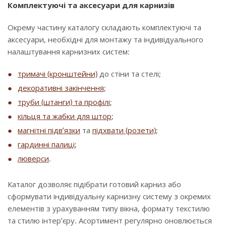
Комплектуючі та аксесуари для карнизів
Окрему частину каталогу складають комплектуючі та
аксесуари, необхідні для монтажу та індивідуального
налаштування карнизних систем:
тримачі (кронштейни)
до стіни та стелі;
декоративні закінчення
;
труби (штанги) та профілі
;
кільця та жабки для штор
;
магнітні підв’язки
та
підхвати (розети)
;
гардинні палиці
;
люверси
.
Каталог дозволяє підібрати готовий карниз або
сформувати індивідуальну карнизну систему з окремих
елементів з урахуванням типу вікна, формату текстилю
та стилю інтер’єру. Асортимент регулярно оновлюється