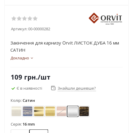
Артикул:
00-00000282
Закінчення для карнизу Orvit ЛИСТОК ДУБА 16 мм
САТИН
Докладно
109
грн.
/шт
Є в наявності
Знайшли дешевше?
Колір:
Сатин
Антик
Блакить золота
Золото
Золото матове
Мідь
Сатин
Чорне золото
Серія:
16 mm