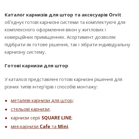
Каталог карнизів для штор та аксесуарів Orvit
об’єднує готові карнизні системи та комплектуючі для
комплексного оформлення вікон у житлових і
комерційних приміщеннях. Асортимент дозволяє
підібрати як готове рішення, так і зібрати індивідуальну
карнизну систему.
Готові карнизи для штор
У каталозі представлені готові карнизні рішення для
різних типів інтер’єрів і способів монтажу:
металеві карнизи для штор
;
стельові карнизи
;
карнизи серії
SQUARE LINE
;
міні-карнизи
Cafe
та
Mini
.