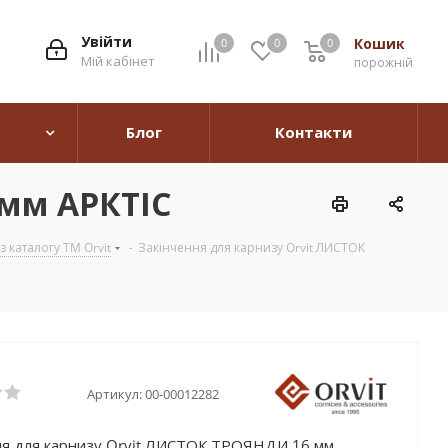
Увійти
Кошик
0
0
0
0
Мій кабінет
порожній
Блог
Контакти
 мм АРКТІС
 каталогу TM Orvit
-
Закінчення для карнизу Orvit ЛИСТОК
Артикул:
00-00012282
ня для карнизу Orvit ЛИСТОК ТРОЯНДИ 16 мм