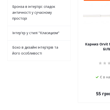
Бронза в інтер’єрі: спадок
античності у сучасному
просторі
Інтер'єр у стилі "Класицизм"
Карниз Orvit 
Бохо в дизайні інтер’єрів та
БІЛ
його особливості
Є в н
55
грн