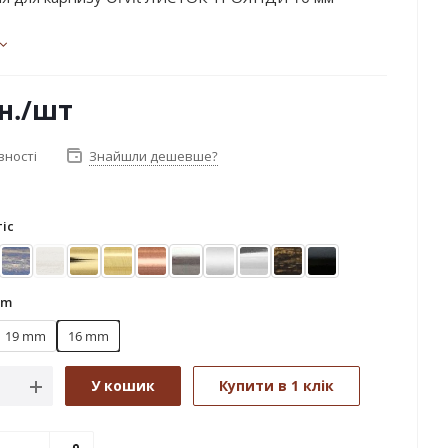
н.
/шт
вності
Знайшли дешевше?
іс
ктіс
Блакить золота
Біле золото (матове)
Золото
Золото матове
Мідь
Нержавіюча сталь
Сатин
Хром
Чорне золото
Чорний оксамит
mm
19 mm
16 mm
У кошик
Купити в 1 клік