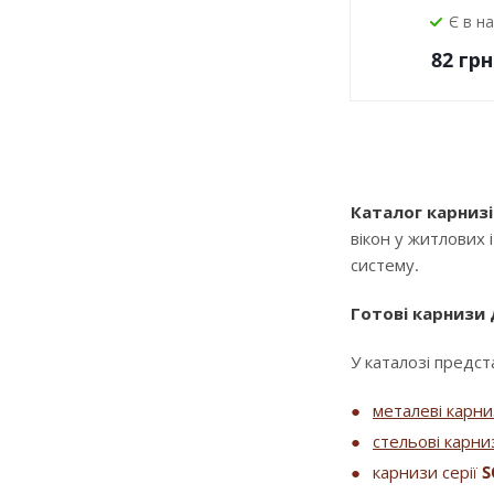
Є в н
82
грн
Каталог карнизі
вікон у житлових 
систему.
Готові карнизи
У каталозі предста
металеві карн
стельові карни
карнизи серії
S