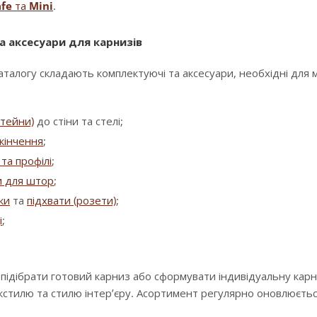
fe
та
Mini
.
а аксесуари для карнизів
аталогу складають комплектуючі та аксесуари, необхідні для
штейни)
до стіни та стелі;
кінчення
;
та профілі
;
и для штор
;
зки
та
підхвати (розети)
;
і
;
 підібрати готовий карниз або сформувати індивідуальну кар
екстилю та стилю інтер’єру. Асортимент регулярно оновлюєть