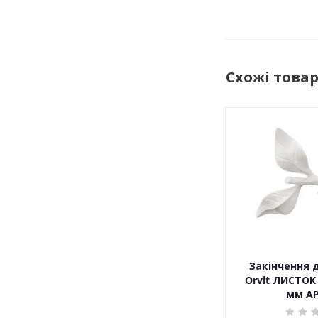
Схожі това
Закінчення 
Orvit ЛИСТОК
мм АР