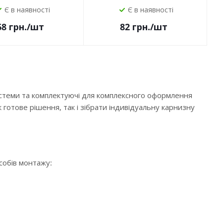
Є в наявності
Є в наявності
68
грн.
/шт
82
грн.
/шт
истеми та комплектуючі для комплексного оформлення
 готове рішення, так і зібрати індивідуальну карнизну
особів монтажу: