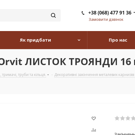
+38 (068) 477 91 36
Замовити дзвінок
Як придбати
Про нас
 Orvit ЛИСТОК ТРОЯНДИ 16
тримачі, труби та кільця.
-
Декоративні закінчення металевих карнизів з
Закінчен