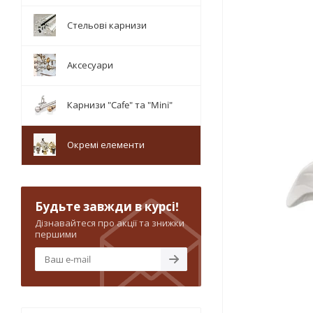
Стельові карнизи
Аксесуари
Карнизи "Cafe" та "Mini"
Окремі елементи
Будьте завжди в курсі!
Дізнавайтеся про акції та знижки
першими