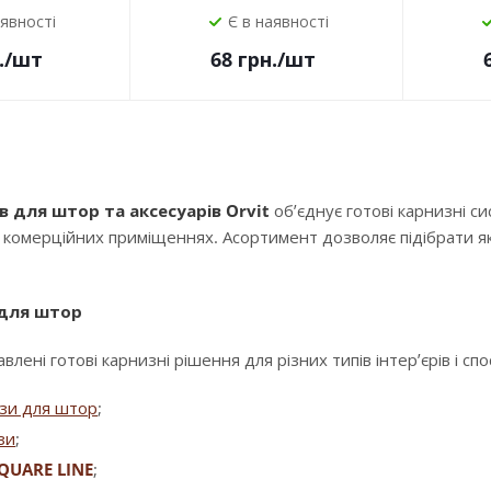
аявності
Є в наявності
.
/шт
68
грн.
/шт
в для штор та аксесуарів Orvit
об’єднує готові карнизні с
і комерційних приміщеннях. Асортимент дозволяє підібрати як
 для штор
влені готові карнизні рішення для різних типів інтер’єрів і сп
изи для штор
;
зи
;
QUARE LINE
;