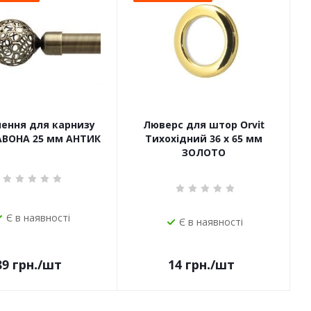
чення для карнизу
Люверс для штор Orvit
САВОНА 25 мм АНТИК
Тихохідний 36 х 65 мм
ЗОЛОТО
Є в наявності
Є в наявності
14
грн.
/шт
89
грн.
/шт