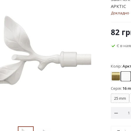
АРКТІС
Докладно
82
гр
Є в ная
Колір:
Аркт
Антик
Ар
Серія:
16 
25 mm