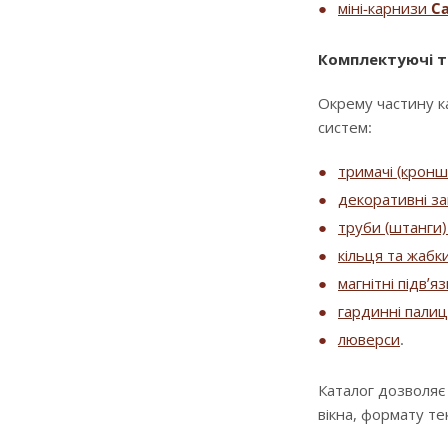
міні-карнизи
Ca
Комплектуючі т
Окрему частину к
систем:
тримачі (крон
декоративні за
труби (штанги) 
кільця та жабк
магнітні підв’я
гардинні палиц
люверси
.
Каталог дозволяє
вікна, формату т