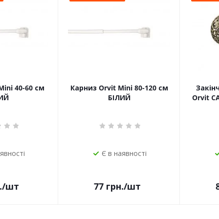
Mini 40-60 см
Карниз Orvit Mini 80-120 см
Закін
ИЙ
БІЛИЙ
Orvit 
аявності
Є в наявності
.
/шт
77
грн.
/шт