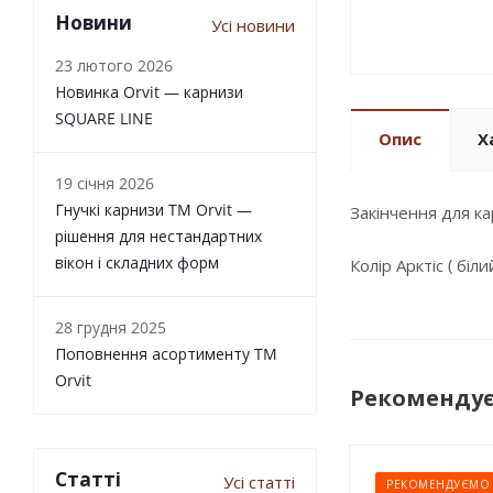
Новини
Усі новини
23 лютого 2026
Новинка Orvit — карнизи
SQUARE LINE
Опис
Х
19 січня 2026
Гнучкі карнизи TM Orvit —
Закінчення для к
рішення для нестандартних
вікон і складних форм
Колір Арктіс ( бі
28 грудня 2025
Поповнення асортименту TM
Orvit
Рекоменду
Статті
Усі статті
РЕКОМЕНДУЄМО