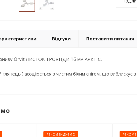
Поділи
арактеристики
Відгуки
Поставити питання
арнизу Orvit ЛИСТОК ТРОЯНДИ 16 мм АРКТІС.
лий глянець ) асоціюється з чистим білим снігом, що виблискує 
ємо
РЕКОМЕНДУЄМО
РЕКОМЕ