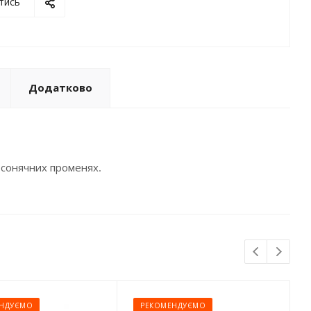
тись
Додатково
в сонячних променях.
НДУЄМО
РЕКОМЕНДУЄМО